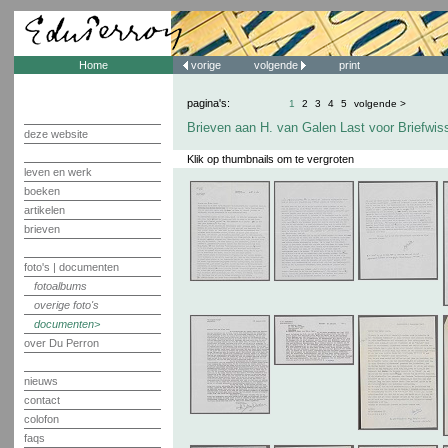
Home
vorige
volgende
print
pagina's:
1
2
3
4
5
volgende >
Brieven aan H. van Galen Last voor Briefwis
deze website
Klik op thumbnails om te vergroten
leven en werk
boeken
artikelen
brieven
foto's | documenten
fotoalbums
overige foto's
documenten
over Du Perron
nieuws
contact
colofon
faqs