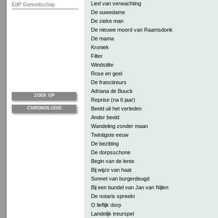
Lied van verwachting
EdP Genootschap
De ouwedame
De zieke man
De nieuwe moord van Raamsdonk
De mama
Kroniek
Filter
Windstilte
Rose en geel
De franctireurs
Adriana de Buuck
ZOEK OP
Reprise (na 6 jaar)
CHRONOLOGIE
Beeld uit het verleden
Ander beeld
Wandeling zonder maan
Twintigste eeuw
De bezitting
De dorpsschone
Begin van de lente
Bij wijze van haat
Sonnet van burgerdeugd
Bij een bundel van Jan van Nijlen
De notaris spreekt
O lieflijk dorp
Landelijk treurspel