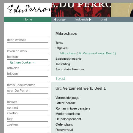
Home
vorige
volgende
print
Mikrochaos
deze website
Tekst
Uitgaven
leven en werk
Mikrochaos (Uit: Verzameld werk. Deel 1)
boeken
Editiegeschiedenis
lijst van boeken
Toelichting
artikelen
Secundaire literatuur
brieven
Tekst
foto's | documenten
Uit: Verzameld werk. Deel 1
over Du Perron
Vermoeide jeugd
nieuws
Bittere ballade
contact
Roman in twee vensters
colofon
Modern toerisme
faqs
De paladijnenaant.
zoeken
Oefenplaats
Reisverhaal