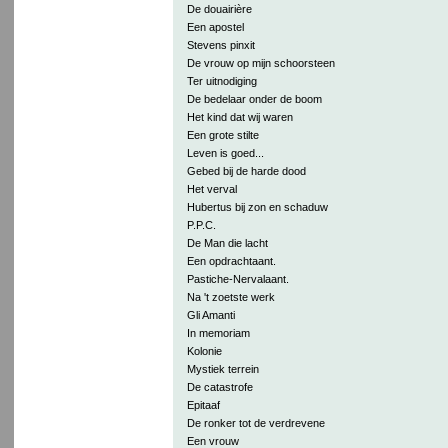
De douairière
Een apostel
Stevens pinxit
De vrouw op mijn schoorsteen
Ter uitnodiging
De bedelaar onder de boom
Het kind dat wij waren
Een grote stilte
Leven is goed...
Gebed bij de harde dood
Het verval
Hubertus bij zon en schaduw
P.P.C.
De Man die lacht
Een opdrachtaant.
Pastiche-Nervalaant.
Na 't zoetste werk
Gli Amanti
In memoriam
Kolonie
Mystiek terrein
De catastrofe
Epitaaf
De ronker tot de verdrevene
Een vrouw