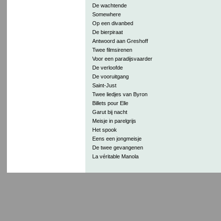
De wachtende
Somewhere
Op een divanbed
De bierpiraat
Antwoord aan Greshoff
Twee filmsirenen
Voor een paradijsvaarder
De verloofde
De vooruitgang
Saint-Just
Twee liedjes van Byron
Billets pour Elle
Garut bij nacht
Meisje in parelgrijs
Het spook
Eens een jongmeisje
De twee gevangenen
La véritable Manola