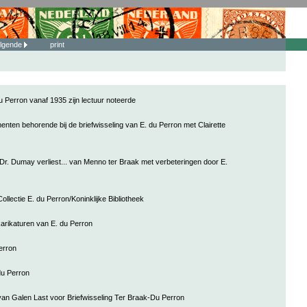
lgende
print
u Perron vanaf 1935 zijn lectuur noteerde
nten behorende bij de briefwisseling van E. du Perron met Clairette
Dr. Dumay verliest... van Menno ter Braak met verbeteringen door E.
lectie E. du Perron/Koninklijke Bibliotheek
arikaturen van E. du Perron
erron
du Perron
van Galen Last voor Briefwisseling Ter Braak-Du Perron