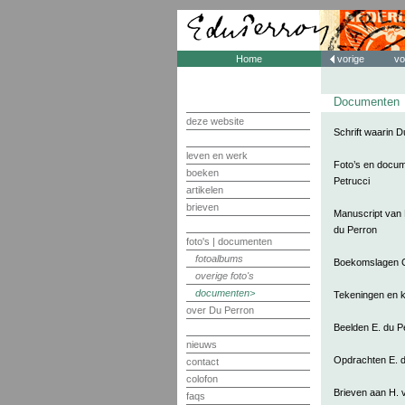
Home
vorige
vo
Documenten
deze website
Schrift waarin D
leven en werk
Foto’s en docume
boeken
Petrucci
artikelen
brieven
Manuscript van 
du Perron
foto's | documenten
fotoalbums
Boekomslagen Col
overige foto's
documenten
Tekeningen en k
over Du Perron
Beelden E. du P
nieuws
Opdrachten E. 
contact
colofon
Brieven aan H. 
faqs