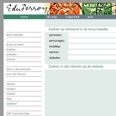
Home
vorige
volgende
print
Zoeken op trefwoord in de encyclopedie
deze website
personen:
personages:
leven en werk
instelling:
boeken
werken:
artikelen
artikelen:
brieven
Zoeken in alle teksten op de website
foto's | documenten
over Du Perron
nieuws
contact
colofon
faqs
zoeken
EdP Genootschap