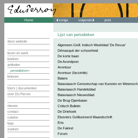
Home
vorige
volgende
print
Lijst van periodieken
deze website
Algemeen Geïll. Indisch Weekblad ‘De Revue’
Démasqué der schoonheid
leven en werk
De korte baan
boeken
De Avondpost
artikelen
Avontuur
periodieken
Avontuur (facsimile)
brieven
Balans
Bataviaasch Genootschap van Kunsten en Wetensc
foto's | documenten
Bataviaasch Handelsblad
over Du Perron
Bataviaasch Nieuwsblad
De Brug-Djambatan
nieuws
Critisch Bulletin
contact
De Driehoek
Elseviers Geïllustreerd Maandschrift
colofon
Erts
faqs
De Fakkel
zoeken
Forum