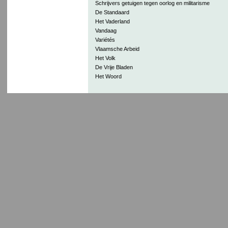
Schrijvers getuigen tegen oorlog en militarisme
De Standaard
Het Vaderland
Vandaag
Variétés
Vlaamsche Arbeid
Het Volk
De Vrije Bladen
Het Woord