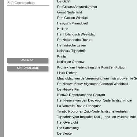
De Gids
EdP Genootschap
De Groene Amsterdammer
Groot Nederland
Den Gulden Winckel
Haagsch Maandblad
Helikon
Het Hollandsch Weekblad
De Hollandsche Revue
Het Indische Leven
Koloniaal Tijdschrift
Kristal
ZOEK OP
Kritiek en Opbouw
Kroniek van Hedendaagsche Kunst en Kultuur
CHRONOLOGIE
Links Richten
Maandblad van de Vereeniging van Huisvrouwen te 
De Nieuwe Eeuw. Algemeen Cultureel Weekblad
De Nieuwe Kern
Nieuwe Rotterdamsche Courant
Het Nieuws van den Dag voor Nederlandsch-Indië
La Nouvelle Revue Française
Twintig Noord- en Zuid-Nederlandsche verhalen
Tijdschrift voor Indische Taal-, Land- en Volkenkunde
Het Overzicht
Die Sammlung
De Sleutel