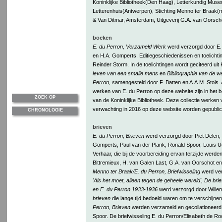
Koninklijke Bibliotheek(Den Haag), Letterkundig Mu
Letterenhuis(Antwerpen), Stichting Menno ter Braak(me
& Van Ditmar, Amsterdam, Uitgeverij G.A. van Oorsch
boeken
E. du Perron, Verzameld Werk
werd verzorgd door E. 
en H.A. Gomperts. Editiegeschiedenissen en toelicht
Reinder Storm. In de toelichtingen wordt geciteerd ui
leven van een smalle mens
en
Bibliographie van de w
Perron, s
amengesteld door F. Batten en A.A.M. Stols. 
werken van E. du Perron op deze website zijn in het be
ZOEK OP
van de Koninklijke Bibliotheek. Deze collectie werken 
verwachting in 2016 op deze website worden gepublic
CHRONOLOGIE
brieven
E. du Perron, Brieven
werd verzorgd door Piet Delen
Gomperts, Paul van der Plank, Ronald Spoor, Louis 
Verhaar, die bij de voorbereiding ervan terzijde werde
Bittremieux, H. van Galen Last, G.A. van Oorschot e
Menno ter Braak/E. du Perron, Briefwisseling
werd ver
'Als het moet, alleen tegen de geheele wereld', De br
en E. du Perron 1933-1936
werd verzorgd door Will
brieven
die lange tijd bedoeld waren om te verschijne
Perron, Brieven
werden verzameld en gecollationeer
Spoor. De briefwisseling E. du Perron/Elisabeth de R