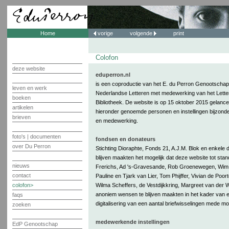
Home
vorige
volgende
print
Colofon
deze website
eduperron.nl
is een coproductie van het E. du Perron Genootschap e
leven en werk
Nederlandse Letteren met medewerking van het Lette
boeken
Bibliotheek. De website is op 15 oktober 2015 gelance
artikelen
hieronder genoemde personen en instellingen bijzonder
brieven
en medewerking.
foto's | documenten
fondsen en donateurs
over Du Perron
Stichting Dioraphte, Fonds 21, A.J.M. Blok en enkele
blijven maakten het mogelijk dat deze website tot st
nieuws
Frerichs, Ad 's-Gravesande, Rob Groenewegen, Wim H
contact
Pauline en Tjark van Lier, Tom Phijffer, Vivian de Poo
colofon
Wilma Scheffers, de Vestdijkkring, Margreet van der 
anoniem wensen te blijven maakten in het kader van 
faqs
digitalisering van een aantal briefwisselingen mede mog
zoeken
medewerkende instellingen
EdP Genootschap