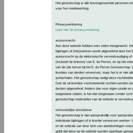
Het genootschap is alle bovengenoemde personen en in
voor hun medewerking.
Privacyverklaring
Lees hier de privacyverklaring
auteursrecht
Aan deze website hebben zeer velen meegewerkt. Het 
bijdragen of (foto)werken wordt uitgeoefend door het
auteursrecht op de elektronische verveelvoudiging 
(inclusief de brieven) van E. du Perron, en op het ont
van de site berust bij het E. du Perron Genootschap.
licenties van derden verworven, maar het is er niet al
achterhalen. Het genootschap nodigt deze rechthebben
Ook de uit licenties voortvloeiende rechten worden d
derden uitgeoefend. Anders dan voor eigen studie en 
toegestane citaten, is het niet toegestaan zonder schr
genootschap onderdelen van de website te verveelvo
inhoudelijke disclaimer
Het genootschap is niet aansprakelijk voor aansprake
individuele bijdragen of in licentie verworven werken
en de selectie van door hem van aantekeningen voorzie
geldt dat deze op de website worden openbaar gemaa