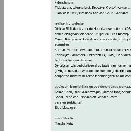
kalendarium
Tijddata o.a. afkomstig uit
Elseviers Kroniek van de tw
Elsevier in 1985, met dank aan Jan Geurt Gaarlandt.
realisering website
Digitale Bibliotheek voor de Nederlandse Letteren (D
onder leiding van Michel de Gruijter en Cees Klapwijk
Marise Knegtmans. Coördinatie en eindredactie: Krijn 
scanning
Karmac Microfilm Systems, Letterkundig Museum(Ep
Koninklijke Bibliotheek, Letterenhuis, GMS, Elisa Muts
technische specificaties
De teksten zijn gedigitaliseerd op basis van normen va
(TEI), de metadata worden ontsloten en gedistribuee
eduperron.nl wordt dezelfde techniek gebruikt als voo
adviezen, begeleiding en voorbereidende werkz
Salma Chen, Rob Groenewegen, Marsha Keja, Annemar
Spoor, René van Stipriaan en Reinder Storm.
pers en publiciteit
Elisa Mutsaers
eindredactie
Marsha Keja