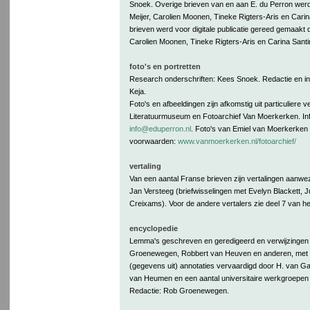
Snoek. Overige brieven van en aan E. du Perron werd
Meijer, Carolien Moonen, Tineke Rigters-Aris en Carin
brieven werd voor digitale publicatie gereed gemaakt d
Carolien Moonen, Tineke Rigters-Aris en Carina Santi
foto's en portretten
Research onderschriften: Kees Snoek. Redactie en i
Keja.
Foto's en afbeeldingen zijn afkomstig uit particuliere 
Literatuurmuseum en Fotoarchief Van Moerkerken. Inf
info@eduperron.nl
. Foto's van Emiel van Moerkerken
voorwaarden:
www.vanmoerkerken.nl/fotoarchief/
vertaling
Van een aantal Franse brieven zijn vertalingen aanwe
Jan Versteeg (briefwisselingen met Evelyn Blackett, 
Creixams). Voor de andere vertalers zie deel 7 van h
encyclopedie
Lemma's geschreven en geredigeerd en verwijzingen
Groenewegen, Robbert van Heuven en anderen, met 
(gegevens uit) annotaties vervaardigd door H. van G
van Heumen en een aantal universitaire werkgroepen 
Redactie: Rob Groenewegen.