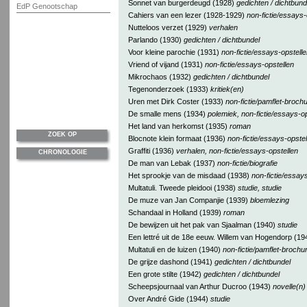
Sonnet van burgerdeugd (1928)
gedichten / dichtbund
EdP Genootschap
Cahiers van een lezer (1928-1929)
non-fictie/essays-
Nutteloos verzet (1929)
verhalen
Parlando (1930)
gedichten / dichtbundel
Voor kleine parochie (1931)
non-fictie/essays-opstelle
Vriend of vijand (1931)
non-fictie/essays-opstellen
Mikrochaos (1932)
gedichten / dichtbundel
Tegenonderzoek (1933)
kritiek(en)
Uren met Dirk Coster (1933)
non-fictie/pamflet-broch
De smalle mens (1934)
polemiek, non-fictie/essays-op
Het land van herkomst (1935)
roman
ZOEK OP
Blocnote klein formaat (1936)
non-fictie/essays-opstel
Graffiti (1936)
verhalen, non-fictie/essays-opstellen
CHRONOLOGIE
De man van Lebak (1937)
non-fictie/biografie
Het sprookje van de misdaad (1938)
non-fictie/essay
Multatuli. Tweede pleidooi (1938)
studie, studie
De muze van Jan Companjie (1939)
bloemlezing
Schandaal in Holland (1939)
roman
De bewijzen uit het pak van Sjaalman (1940)
studie
Een lettré uit de 18e eeuw. Willem van Hogendorp (1
Multatuli en de luizen (1940)
non-fictie/pamflet-brochu
De grijze dashond (1941)
gedichten / dichtbundel
Een grote stilte (1942)
gedichten / dichtbundel
Scheepsjournaal van Arthur Ducroo (1943)
novelle(n)
Over André Gide (1944)
studie