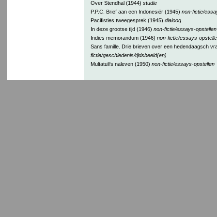
Over Stendhal (1944)
studie
P.P.C. Brief aan een Indonesiër (1945)
non-fictie/essa
Pacifisties tweegesprek (1945)
dialoog
In deze grootse tijd (1946)
non-fictie/essays-opstellen
Indies memorandum (1946)
non-fictie/essays-opstell
Sans famille. Drie brieven over een hedendaagsch v
fictie/geschiedenis/tijdsbeeld(en)
Multatuli's naleven (1950)
non-fictie/essays-opstellen