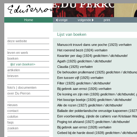
Home
vorige
volgende
print
Lijst van boeken
deze website
Manuscrit trouvé dans une poche (1923)
verhalen
Het roerend bezit (1924)
verhalen
leven en werk
Kwartier per dag (1924)
gedichten / dichtbundel
boeken
Agath (1925)
gedichten / dichtbundel
lijst van boeken
Claudia (1925)
verhalen
artikelen
De behouden prullemand (1925)
gedichten / dichtbund
brieven
Een tussen vijf (1925)
verhalen
Filter (1925)
gedichten / dichtbundel
foto's | documenten
Bij gebrek aan ernst (1926)
verhalen
over Du Perron
De koning en zijn min (1926)
gedichten / dichtbundel, 
Het boozige boekje (1926)
gedichten / dichtbundel
nieuws
Alle de rozen (1927)
gedichten / dichtbundel
contact
Ballade der polderlandsche onrustige kapoenen (192
Een voorbereiding, zijnde de cahiers van Kristiaan W
colofon
Poging tot afstand (1927)
gedichten / dichtbundel
faqs
Bij gebrek aan ernst (1928)
verhalen
zoeken
Gebed bij de harde dood (1928)
gedichten / dichtbund