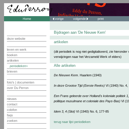
Home
vorige
volgende
print
Bijdragen aan 'De Nieuwe Kern'
deze website
artikelen
leven en werk
(dit periodiek is nog niet gedigitaliseerd, zie hieronder
boeken
verwijzingen naar het Verzameld Werk of elders)
artikelen
Alle artikelen
periodieken
brieven
De Nieuwe Kern
. Haarlem (1940)
foto's | documenten
In deze Grootse Tijd (Eerste Reeks)
VI (1940) No. 4,
over Du Perron
Een Frans geleerde over Holland's koloniale politiek 1
nieuws
politique musulmane et coloniale des Pays-Bas)
VI (1
contact
colofon
Idem 3, 4 (Slot)
VI (1940) No. 6, 177-85
faqs
zoeken
terug naar lijst periodieken