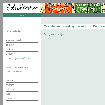
Home
Over de briefwisseling tussen E. du Perron en
deze website
Terug naar de lijst
leven en werk
boeken
artikelen
brieven
correspondenten
foto's | documenten
over Du Perron
nieuws
contact
colofon
faqs
zoeken