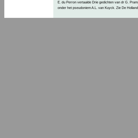
E. du Perron vertaalde Drie gedichten van dr G. Prampo
onder het pseudoniem A.L. van Kuyck. Zie De Hollan