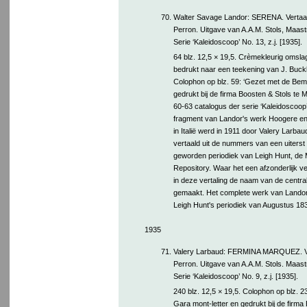
70.
Walter Savage Landor: SERENA. Vertaal
Perron. Uitgave van A.A.M. Stols, Maastr
Serie ‘Kaleidoscoop’ No. 13, z.j. [1935].
64 blz. 12,5 × 19,5. Crèmekleurig omsla
bedrukt naar een teekening van J. Buck
Colophon op blz. 59: ‘Gezet met de Bemb
gedrukt bij de firma Boosten & Stols te M
60-63 catalogus der serie ‘Kaleidoscoop’. 
fragment van Landor's werk Hoogere e
in Italië werd in 1911 door Valery Larba
vertaald uit de nummers van een uiters
geworden periodiek van Leigh Hunt, de 
Repository. Waar het een afzonderlijk v
in deze vertaling de naam van de centrale 
gemaakt. Het complete werk van Landor
Leigh Hunt's periodiek van Augustus 1837
1935
71.
Valery Larbaud: FERMINA MARQUEZ. Ve
Perron. Uitgave van A.A.M. Stols. Maast
Serie ‘Kaleidoscoop’ No. 9, z.j. [1935].
240 blz. 12,5 × 19,5. Colophon op blz. 2
Gara mont-letter en gedrukt bij de firma