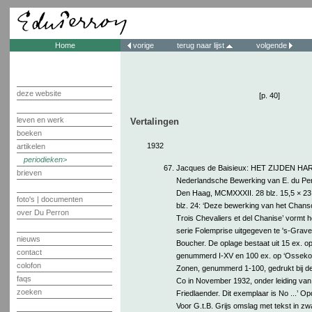
Home
vorige
terug naar lijst
volgende
deze website
[p. 40]
leven en werk
Vertalingen
boeken
1932
artikelen
periodieken
67.
Jacques de Baisieux: HET ZIJDEN HA
brieven
Nederlandsche Bewerking van E. du Per
Den Haag, MCMXXXII. 28 blz. 15,5 × 23
foto's | documenten
blz. 24: ‘Deze bewerking van het Chan
over Du Perron
Trois Chevaliers et del Chanise’ vormt he
serie Folemprise uitgegeven te 's-Grav
nieuws
Boucher. De oplage bestaat uit 15 ex. o
contact
genummerd I-XV en 100 ex. op ‘Osseko
colofon
Zonen, genummerd 1-100, gedrukt bij d
faqs
Co in November 1932, onder leiding van
zoeken
Friedlaender. Dit exemplaar is No ...’ Op
Voor G.t.B. Grijs omslag met tekst in zwa