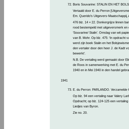
72.
Boris Souvarine: STALIN EN HET BOL
Vertaald door E. du Perron [Uitgevers
Em. Querido's Uitgevers-Maatschappij,
476 blz. 14 × 22. Donkergrijze linnen ban
rood bestempeld met uitgeversmerk en 
‘Souvarine/ Stalin’. Omslag van wit papi
van B. Mohr. Op blz. 475: ‘In opdracht v
werd zijn boek Stalin en het Bolsjewisme
den vertaler door den heer J. de Kadt v
bewerkt’.
N.B. De vertaling werd gemaakt door El
de Roos in samenwerking met E. du Perr
1940 en in Mei 1940 in den handel gebra
1941
73.
E. du Perron: PARLANDO. Verzamelde 
Op blz. 94 een vertaling naar Valery La
Opdracht; op blz. 124-125 een vertalin
Liedjes van Byron.
Zie no. 20.