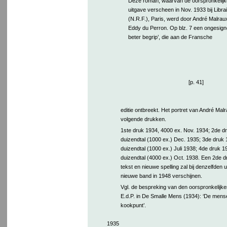
Deze roman, waarvan de oorspronkelij
uitgave verscheen in Nov. 1933 bij Librai
(N.R.F.), Paris, werd door André Malra
Eddy du Perron. Op blz. 7 een ongesignee
beter begrip’, die aan de Fransche
[p. 41]
editie ontbreekt. Het portret van André Malr
volgende drukken.
1ste druk 1934, 4000 ex. Nov. 1934; 2de d
duizendtal (1000 ex.) Dec. 1935; 3de druk 
duizendtal (1000 ex.) Juli 1938; 4de druk 1
duizendtal (4000 ex.) Oct. 1938. Een 2de d
tekst en nieuwe spelling zal bij denzelfden u
nieuwe band in 1948 verschijnen.
Vgl. de bespreking van den oorspronkelijk
E.d.P. in De Smalle Mens (1934): ‘De mensel
kookpunt’.
1935