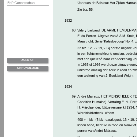
‘Jacques de Baisieux Het Zijden Harnas’
EdP Genootschap
Zie blz. 55.
1932
68.
Valery Larbaud: DE ARME HEMDENMAKE
E. du Perron. Uitgave van A.A.M. Stols, 
Maastricht. Serie ‘Kaleidoscoop’ No. 4, z.
32 blz. 12,5 × 19,5. Bij eerste uitgave v
in een lichtcrèmekleurig omslag, bedrukt
met een lijncliché naar een teekening v
ZOEK OP
In 1935 of 1936 werd deze uitgave voor
CHRONOLOGIE
uniforme omslag der serie in rood en zw
een teekening van J. Buckland Wright.
1934
69.
André Malraux: HET MENSCHELIJK T
Condition Humaine). Vertaling E. du Pe
H. Friedlaender. [Uitgeversmerk] 1934. 
Wereldbibliotheek, A'dam.
400 + II blz. (3 blz. catalogus). 13 × 19.
linnen band, bedrukt in rood en blauw of 
portret van André Malraux.