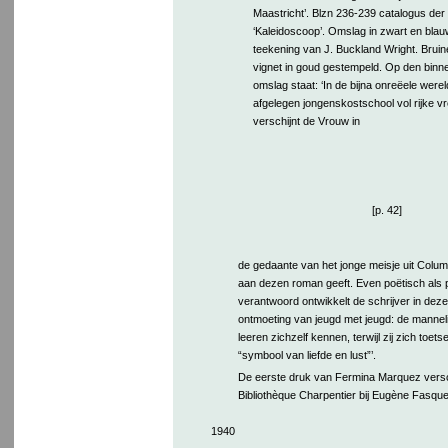
Maastricht’. Blzn 236-239 catalogus der 
‘Kaleidoscoop’. Omslag in zwart en bla
teekening van J. Buckland Wright. Bruin
vignet in goud gestempeld. Op den binn
omslag staat: ‘In de bijna onreëele were
afgelegen jongenskostschool vol rijke v
verschijnt de Vrouw in
[p. 42]
de gedaante van het jonge meisje uit Colu
aan dezen roman geeft. Even poëtisch als 
verantwoord ontwikkelt de schrijver in dez
ontmoeting van jeugd met jeugd: de mannelij
leeren zichzelf kennen, terwijl zij zich toets
“symbool van liefde en lust”’.
De eerste druk van Fermina Marquez versc
Bibliothèque Charpentier bij Eugène Fasquell
1940