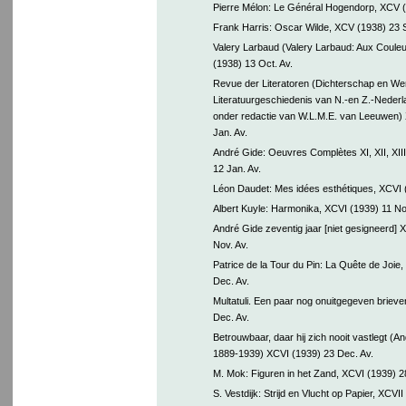
Pierre Mélon: Le Général Hogendorp, XCV (
Frank Harris: Oscar Wilde, XCV (1938) 23 S
Valery Larbaud (Valery Larbaud: Aux Coul
(1938) 13 Oct. Av.
Revue der Literatoren (Dichterschap en Werke
Literatuurgeschiedenis van N.-en Z.-Nederl
onder redactie van W.L.M.E. van Leeuwen)
Jan. Av.
André Gide: Oeuvres Complètes XI, XII, XIII
12 Jan. Av.
Léon Daudet: Mes idées esthétiques, XCVI (
Albert Kuyle: Harmonika, XCVI (1939) 11 No
André Gide zeventig jaar [niet gesigneerd] 
Nov. Av.
Patrice de la Tour du Pin: La Quête de Joie
Dec. Av.
Multatuli. Een paar nog onuitgegeven briev
Dec. Av.
Betrouwbaar, daar hij zich nooit vastlegt (A
1889-1939) XCVI (1939) 23 Dec. Av.
M. Mok: Figuren in het Zand, XCVI (1939) 2
S. Vestdijk: Strijd en Vlucht op Papier, XCVII