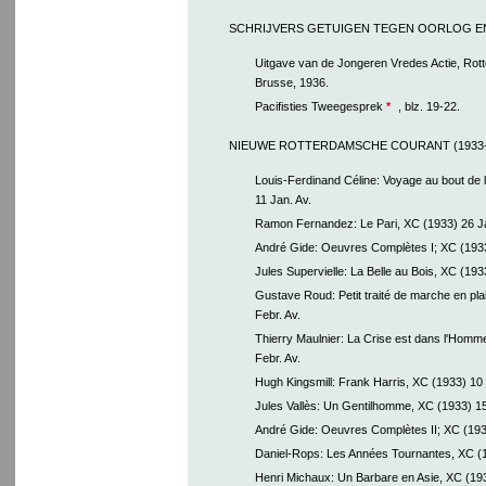
SCHRIJVERS GETUIGEN TEGEN OORLOG EN 
Uitgave van de Jongeren Vredes Actie, Rott
Brusse, 1936.
Pacifisties Tweegesprek
*
, blz. 19-22.
NIEUWE ROTTERDAMSCHE COURANT (1933-
Louis-Ferdinand Céline: Voyage au bout de l
11 Jan. Av.
Ramon Fernandez: Le Pari, XC (1933) 26 Ja
André Gide: Oeuvres Complètes I; XC (1933
Jules Supervielle: La Belle au Bois, XC (193
Gustave Roud: Petit traité de marche en pla
Febr. Av.
Thierry Maulnier: La Crise est dans l'Homm
Febr. Av.
Hugh Kingsmill: Frank Harris, XC (1933) 10 
Jules Vallès: Un Gentilhomme, XC (1933) 15
André Gide: Oeuvres Complètes II; XC (1933
Daniel-Rops: Les Années Tournantes, XC (1
Henri Michaux: Un Barbare en Asie, XC (19