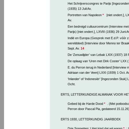
Het Schrijverscongres te Parijs [Ingezonden
(1935) 13 Juli Av.
Portretten van Napoleon
*
[niet ondert.], L
Av.
Een bedreigd cultuurcentrum (Interview met
Parijs) [niet ondert.], LXVIII (1936) 29 Juni A
Indië en Europa (Gesprek met E.d.P. vóór zij
werelddeel) [Interview door Menno ter Braak
Sept. Av.
14
De ‘Zenuwlijder’ van Lebak LXIX (1937) 18 F
De oplaag van ‘Uren met Dirk Coster’ LXX (
E. du Perron terug in Nederland [Interview m
Adriaan van der Veen] LXXI (1939) 1 Oct. Av
‘Inlander’ of ‘Indonesiër’ [Ingezonden Stuk] 
Ocht.
ERTS, LETTERKUNDIGE ALMANAK VOOR HET
Gebed bij de Harde Dood
*
. (Met potloods
Perron door Pascal Pia, gedateerd 15.11.26
ERTS 1930, LETTERKUNDIG JAARBOEK
Drie Sonnetten: I Het kind dat wij waren
*
; 