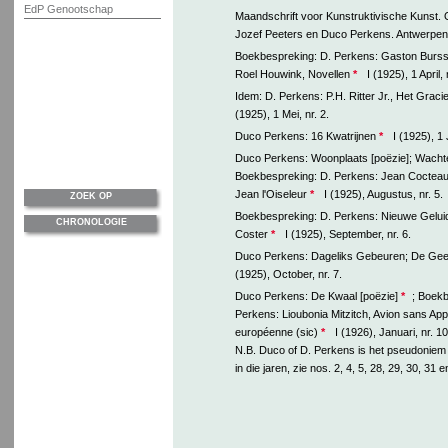
EdP Genootschap
Maandschrift voor Kunstruktivische Kunst. 
Jozef Peeters en Duco Perkens. Antwerpen, 
Boekbespreking: D. Perkens: Gaston Burss
Roel Houwink, Novellen
*
I (1925), 1 April, 
Idem: D. Perkens: P.H. Ritter Jr., Het Grac
(1925), 1 Mei, nr. 2.
Duco Perkens: 16 Kwatrijnen
*
I (1925), 1 J
Duco Perkens: Woonplaats [poëzie]; Wachte
Boekbespreking: D. Perkens: Jean Cocteau
Jean l'Oiseleur
*
I (1925), Augustus, nr. 5.
ZOEK OP
Boekbespreking: D. Perkens: Nieuwe Gelui
CHRONOLOGIE
Coster
*
I (1925), September, nr. 6.
Duco Perkens: Dageliks Gebeuren; De Gees
(1925), October, nr. 7.
Duco Perkens: De Kwaal [poëzie]
*
; Boekb
Perkens: Lioubonia Mitzitch, Avion sans App
européenne (sic)
*
I (1926), Januari, nr. 10
N.B. Duco of D. Perkens is het pseudoniem
in die jaren, zie nos. 2, 4, 5, 28, 29, 30, 31 e