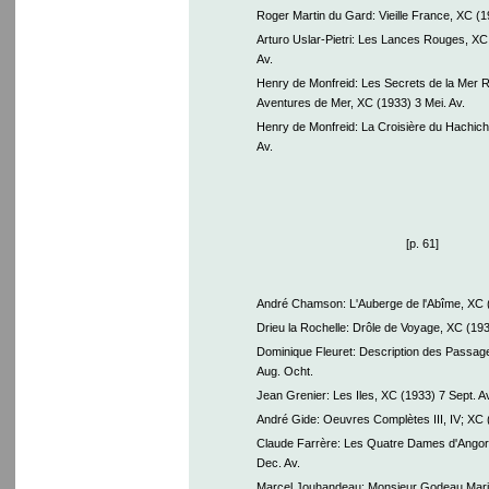
Roger Martin du Gard: Vieille France, XC (1
Arturo Uslar-Pietri: Les Lances Rouges, XC
Av.
Henry de Monfreid: Les Secrets de la Mer 
Aventures de Mer, XC (1933) 3 Mei. Av.
Henry de Monfreid: La Croisière du Hachich
Av.
[p. 61]
André Chamson: L'Auberge de l'Abîme, XC (1
Drieu la Rochelle: Drôle de Voyage, XC (193
Dominique Fleuret: Description des Passag
Aug. Ocht.
Jean Grenier: Les Iles, XC (1933) 7 Sept. Av
André Gide: Oeuvres Complètes III, IV; XC 
Claude Farrère: Les Quatre Dames d'Angor
Dec. Av.
Marcel Jouhandeau: Monsieur Godeau Mari