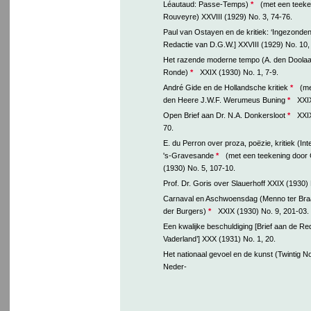
Léautaud: Passe-Temps)
*
(met een teeke
Rouveyre) XXVIII (1929) No. 3, 74-76.
Paul van Ostayen en de kritiek: ‘Ingezonden
Redactie van D.G.W.] XXVIII (1929) No. 10,
Het razende moderne tempo (A. den Doolaa
Ronde)
*
XXIX (1930) No. 1, 7-9.
André Gide en de Hollandsche kritiek
*
(me
den Heere J.W.F. Werumeus Buning
*
XXIX
Open Brief aan Dr. N.A. Donkersloot
*
XXIX
70.
E. du Perron over proza, poëzie, kritiek (In
's-Gravesande
*
(met een teekening door
(1930) No. 5, 107-10.
Prof. Dr. Goris over Slauerhoff XXIX (1930) 
Carnaval en Aschwoensdag (Menno ter Bra
der Burgers)
*
XXIX (1930) No. 9, 201-03.
Een kwalijke beschuldiging [Brief aan de Re
Vaderland’] XXX (1931) No. 1, 20.
Het nationaal gevoel en de kunst (Twintig N
Neder-