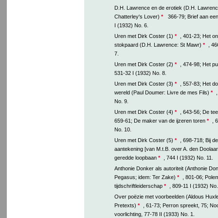
D.H. Lawrence en de erotiek (D.H. Lawrenc
Chatterley's Lover)
*
366-79; Brief aan een
I (1932) No. 6.
Uren met Dirk Coster (1)
*
, 401-23; Het o
stokpaard (D.H. Lawrence: St Mawr)
*
, 46
7.
Uren met Dirk Coster (2)
*
, 474-98; Het pu
531-32 I (1932) No. 8.
Uren met Dirk Coster (3)
*
, 557-83; Het d
wereld (Paul Doumer: Livre de mes Fils)
*
No. 9.
Uren met Dirk Coster (4)
*
, 643-56; De te
659-61; De maker van de ijzeren toren
*
, 
No. 10.
Uren met Dirk Coster (5)
*
, 698-718; Bij d
aantekening [van M.t.B. over A. den Doolaar
geredde loopbaan
*
, 744 I (1932) No. 11.
Anthonie Donker als autoriteit (Anthonie Do
Pegasus; idem: Ter Zake)
*
, 801-06; Pole
tijdschriftleiderschap
*
, 809-11 I (1932) No.
Over poëzie met voorbeelden (Aldous Huxle
Pretexts)
*
, 61-73; Perron spreekt, 75; N
voorlichting, 77-78 II (1933) No. 1.