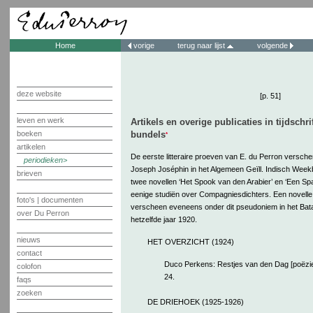
Home
vorige
terug naar lijst
volgende
deze website
[p. 51]
leven en werk
Artikels en overige publicaties in tijdschr
boeken
bundels
*
artikelen
De eerste litteraire proeven van E. du Perron versc
periodieken
Joseph Joséphin in het Algemeen Geïll. Indisch Weekb
brieven
twee novellen ‘Het Spook van den Arabier’ en ‘Een Sp
eenige studiën over Compagniesdichters. Een novelle
foto's | documenten
verscheen eveneens onder dit pseudoniem in het Bat
over Du Perron
hetzelfde jaar 1920.
nieuws
HET OVERZICHT (1924)
contact
Duco Perkens: Restjes van den Dag [poëzie] 
colofon
24.
faqs
zoeken
DE DRIEHOEK (1925-1926)