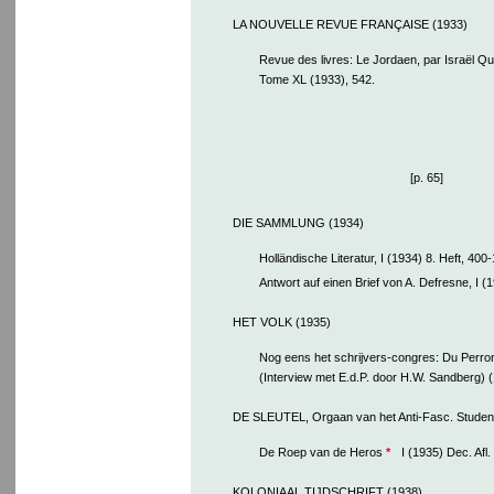
LA NOUVELLE REVUE FRANÇAISE (1933)
Revue des livres: Le Jordaen, par Israël Qu
Tome XL (1933), 542.
[p. 65]
DIE SAMMLUNG (1934)
Holländische Literatur, I (1934) 8. Heft, 400-
Antwort auf einen Brief von A. Defresne, I (1
HET VOLK (1935)
Nog eens het schrijvers-congres: Du Perron
(Interview met E.d.P. door H.W. Sandberg) (1
DE SLEUTEL, Orgaan van het Anti-Fasc. Studen
De Roep van de Heros
*
I (1935) Dec. Afl.
KOLONIAAL TIJDSCHRIFT (1938)