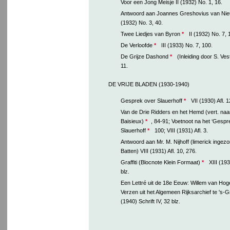
Voor een Jong Meisje II (1932) No. 1, 16.
Antwoord aan Joannes Greshovius van Nie
(1932) No. 3, 40.
Twee Liedjes van Byron
*
II (1932) No. 7, 
De Verloofde
*
III (1933) No. 7, 100.
De Grijze Dashond
*
(Inleiding door S. Ves
11.
DE VRIJE BLADEN (1930-1940)
Gesprek over Slauerhoff
*
VII (1930) Afl. 1
Van de Drie Ridders en het Hemd (vert. na
Baisieux)
*
, 84-91; Voetnoot na het ‘Gespr
Slauerhoff
*
100; VIII (1931) Afl. 3.
Antwoord aan Mr. M. Nijhoff (limerick ingez
Batten) VIII (1931) Afl. 10, 276.
Graffiti (Blocnote Klein Formaat)
*
XIII (193
blz.
Een Lettré uit de 18e Eeuw: Willem van Hog
Verzen uit het Algemeen Rijksarchief te 's-
(1940) Schrift IV, 32 blz.