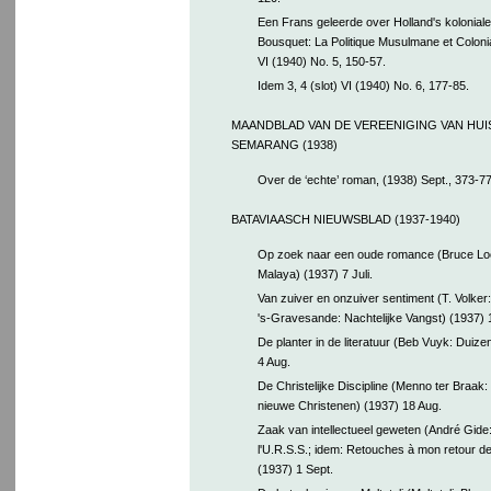
Een Frans geleerde over Holland's koloniale p
Bousquet: La Politique Musulmane et Colon
VI (1940) No. 5, 150-57.
Idem 3, 4 (slot) VI (1940) No. 6, 177-85.
MAANDBLAD VAN DE VEREENIGING VAN HU
SEMARANG (1938)
Over de ‘echte’ roman, (1938) Sept., 373-77
BATAVIAASCH NIEUWSBLAD (1937-1940)
Op zoek naar een oude romance (Bruce Loc
Malaya) (1937) 7 Juli.
Van zuiver en onzuiver sentiment (T. Volker
's-Gravesande: Nachtelijke Vangst) (1937) 1
De planter in de literatuur (Beb Vuyk: Duize
4 Aug.
De Christelijke Discipline (Menno ter Braak
nieuwe Christenen) (1937) 18 Aug.
Zaak van intellectueel geweten (André Gide
l'U.R.S.S.; idem: Retouches à mon retour de
(1937) 1 Sept.