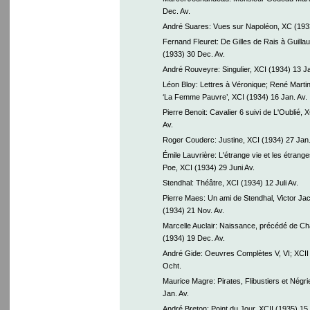
Dec. Av.
André Suares: Vues sur Napoléon, XC (1933
Fernand Fleuret: De Gilles de Rais à Guillau
(1933) 30 Dec. Av.
André Rouveyre: Singulier, XCI (1934) 13 Ja
Léon Bloy: Lettres à Véronique; René Marti
‘La Femme Pauvre’, XCI (1934) 16 Jan. Av.
Pierre Benoit: Cavalier 6 suivi de L'Oublié, 
Av.
Roger Couderc: Justine, XCI (1934) 27 Jan.
Émile Lauvrière: L'étrange vie et les étran
Poe, XCI (1934) 29 Juni Av.
Stendhal: Théâtre, XCI (1934) 12 Juli Av.
Pierre Maes: Un ami de Stendhal, Victor J
(1934) 21 Nov. Av.
Marcelle Auclair: Naissance, précédé de Cha
(1934) 19 Dec. Av.
André Gide: Oeuvres Complètes V, VI; XCII 
Ocht.
Maurice Magre: Pirates, Flibustiers et Négri
Jan. Av.
André Breton: Point du Jour, XCII (1935) 15 