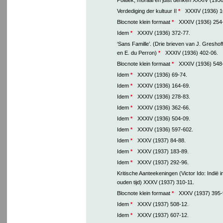
Verdediging der kultuur II
*
XXXIV (1936) 1
Blocnote klein formaat
*
XXXIV (1936) 254
Idem
*
XXXIV (1936) 372-77.
‘Sans Famille’. (Drie brieven van J. Gresho
en E. du Perron)
*
XXXIV (1936) 402-06.
Blocnote klein formaat
*
XXXIV (1936) 548
Idem
*
XXXIV (1936) 69-74.
Idem
*
XXXIV (1936) 164-69.
Idem
*
XXXIV (1936) 278-83.
Idem
*
XXXIV (1936) 362-66.
Idem
*
XXXIV (1936) 504-09.
Idem
*
XXXIV (1936) 597-602.
Idem
*
XXXV (1937) 84-88.
Idem
*
XXXV (1937) 183-89.
Idem
*
XXXV (1937) 292-96.
Kritische Aanteekeningen (Victor Ido: Indië 
ouden tijd) XXXV (1937) 310-11.
Blocnote klein formaat
*
XXXV (1937) 395-
Idem
*
XXXV (1937) 508-12.
Idem
*
XXXV (1937) 607-12.