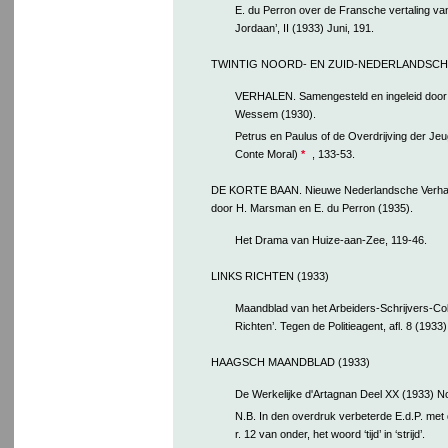
E. du Perron over de Fransche vertaling va
Jordaan’, II (1933) Juni, 191.
TWINTIG NOORD- EN ZUID-NEDERLANDSCH
VERHALEN. Samengesteld en ingeleid door
Wessem (1930).
Petrus en Paulus of de Overdrijving der Je
Conte Moral)
*
, 133-53.
DE KORTE BAAN. Nieuwe Nederlandsche Verhale
door H. Marsman en E. du Perron (1935).
Het Drama van Huize-aan-Zee, 119-46.
LINKS RICHTEN (1933)
Maandblad van het Arbeiders-Schrijvers-Coll
Richten’. Tegen de Politieagent, afl. 8 (1933)
HAAGSCH MAANDBLAD (1933)
De Werkelijke d'Artagnan Deel XX (1933) No
N.B. In den overdruk verbeterde E.d.P. met 
r. 12 van onder, het woord ‘tijd’ in ‘strijd’.