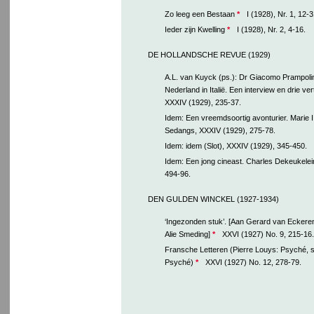
Zo leeg een Bestaan
*
I (1928), Nr. 1, 12-3
Ieder zijn Kwelling
*
I (1928), Nr. 2, 4-16.
DE HOLLANDSCHE REVUE (1929)
A.L. van Kuyck (ps.): Dr Giacomo Prampolin
Nederland in Italië. Een interview en drie ve
XXXIV (1929), 235-37.
Idem: Een vreemdsoortig avonturier. Marie I
Sedangs, XXXIV (1929), 275-78.
Idem: idem (Slot), XXXIV (1929), 345-450.
Idem: Een jong cineast. Charles Dekeukelei
494-96.
DEN GULDEN WINCKEL (1927-1934)
‘Ingezonden stuk’. [Aan Gerard van Eckeren
Alie Smeding]
*
XXVI (1927) No. 9, 215-16.
Fransche Letteren (Pierre Louys: Psyché, su
Psyché)
*
XXVI (1927) No. 12, 278-79.