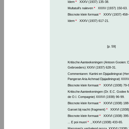
Idem
*
XXXV (1937) 135-38.
Multatuli's naleven
*
XXXV (1937) 150-63.
Blocnote klein formaat
*
XXXV (1937) 458-
Idem
*
XXXV (1937) 617-21.
[p. 59]
Kritische Aanteekeningen (Antoon Gooien: D
Gebroeders) XXXV (1937) 628-31.
Commentaren: Kartini en Djajadiningrat (He
Pangeran Aria Achmad Djajadiningrat) XXXV
Blocnote klein formaat
*
XXXVI (1938) 79-8
Kritische Aanteekeningen (Dr. E.C. Godee M
de O.I. Compagnie) XXXVI (1938) 96-99.
Blocnote klein formaat
*
XXXVI (1938) 188
Garoet bij nacht (fragment)
*
XXXVI (1938)
Blocnote klein formaat
*
XXXVI (1938) 395
... E poi muori
*
, XXXVI (1938) 433-65.
Marsman's verhalend proza, XXXVI (1938) 