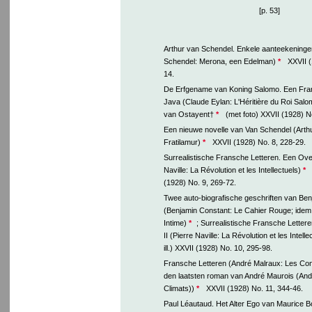
[p. 53]
Arthur van Schendel. Enkele aanteekeninge
Schendel: Merona, een Edelman)
*
XXVII (
14.
De Erfgename van Koning Salomo. Een Fra
Java (Claude Eylan: L'Héritière du Roi Salo
van Ostayent†
*
(met foto) XXVII (1928) No
Een nieuwe novelle van Van Schendel (Arth
Fratilamur)
*
XXVII (1928) No. 8, 228-29.
Surrealistische Fransche Letteren. Een Overz
Naville: La Révolution et les Intellectuels)
*
(1928) No. 9, 269-72.
Twee auto-biografische geschriften van Be
(Benjamin Constant: Le Cahier Rouge; idem:
Intime)
*
; Surrealistische Fransche Letter
II (Pierre Naville: La Révolution et les Intelle
ill.) XXVII (1928) No. 10, 295-98.
Fransche Letteren (André Malraux: Les Co
den laatsten roman van André Maurois (And
Climats))
*
XXVII (1928) No. 11, 344-46.
Paul Léautaud. Het Alter Ego van Maurice B