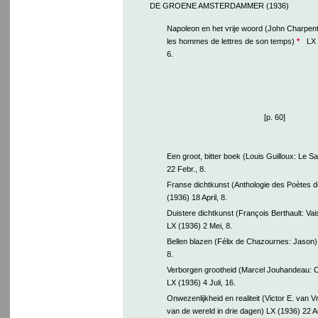
DE GROENE AMSTERDAMMER (1936)
Napoleon en het vrije woord (John Charpent
les hommes de lettres de son temps)
*
LX 
6.
[p. 60]
Een groot, bitter boek (Louis Guilloux: Le S
22 Febr., 8.
Franse dichtkunst (Anthologie des Poètes de
(1936) 18 April, 8.
Duistere dichtkunst (François Berthault: Va
LX (1936) 2 Mei, 8.
Bellen blazen (Félix de Chazournes: Jason)
8.
Verborgen grootheid (Marcel Jouhandeau: Ch
LX (1936) 4 Juli, 16.
Onwezenlijkheid en realiteit (Victor E. van V
van de wereld in drie dagen) LX (1936) 22 Au