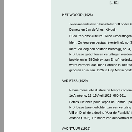
[p. 52]
HET WOORD (1926)
Twee-maandelijksch kunsttijdschrift onder l
Demets en Jan de Vries, Kijkduin.
Duco Perkens: Auteurs; Twee Uitbarstingen; 
Idem: Zo leeg een bestaan (vertelling), no. 3
Idem: Zo leeg een bestaan (vervolg), no. 4,
N.B. Deze gedichten en vertellingen werden 
boekje’ en in ‘Bij Gebrek aan Ernst’ herdrukt. 
wordt vermeld, dat Duco Perkens in 1899 t
geboren en in Jan. 1926 te Cap Martin gesto
VARIÉTÉS (1929)
Revue mensuelle illustrée de l'esprit contem
1e Annéeno. 12, 15 Avril 1929, 660-661.
Petites Histoires pour Repas de Famille - pa
N.B. Deze twee gedichten zijn een vertaling
VIII en IX uit de afdeeling ‘Voor de Famielje’ 
Afstand (1928). De naam van den vertaler w
AVONTUUR (1928)