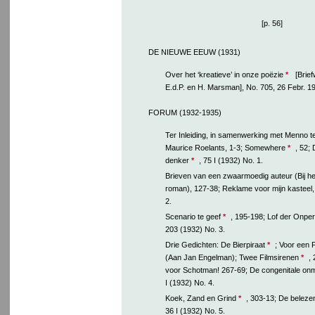
[p. 56]
DE NIEUWE EEUW (1931)
Over het ‘kreatieve’ in onze poëzie
*
[Brief
E.d.P. en H. Marsman], No. 705, 26 Febr. 19
FORUM (1932-1935)
Ter Inleiding, in samenwerking met Menno t
Maurice Roelants, 1-3; Somewhere
*
, 52; 
denker
*
, 75 I (1932) No. 1.
Brieven van een zwaarmoedig auteur (Bij h
roman), 127-38; Reklame voor mijn kasteel,
2.
Scenario te geef
*
, 195-198; Lof der Onper
203 (1932) No. 3.
Drie Gedichten: De Bierpiraat
*
; Voor een 
(Aan Jan Engelman); Twee Filmsirenen
*
,
voor Schotman! 267-69; De congenitale onm
I (1932) No. 4.
Koek, Zand en Grind
*
, 303-13; De belezen
36 I (1932) No. 5.