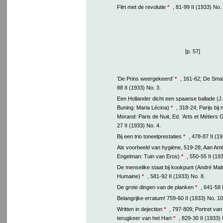
Flirt met de revolutie
*
, 81-99 II (1933) No. 
[p. 57]
‘De Prins weergekeerd’
*
, 161-62; De Sma
88 II (1933) No. 3.
Een Hollander dicht een spaanse ballade (
Buning: Maria Lécina)
*
, 318-24; Parijs bij 
Morand: Paris de Nuit, Ed. ‘Arts et Métiers 
27 II (1933) No. 4.
Bij een trio toneelprestaties
*
, 478-87 II (1
Als voorbeeld van hygiëne, 519-28; Aan Am
Engelman: Tuin van Eros)
*
, 550-55 II (19
De menselike staat bij kookpunt (André Mal
Humaine)
*
, 581-92 II (1933) No. 8.
De grote dingen van de planken
*
, 641-58 
Belangrijke erratum! 759-60 II (1933) No. 10
Written in dejection
*
, 797-809; Portret van
terugkeer van het Hart
*
, 829-30 II (1933) 