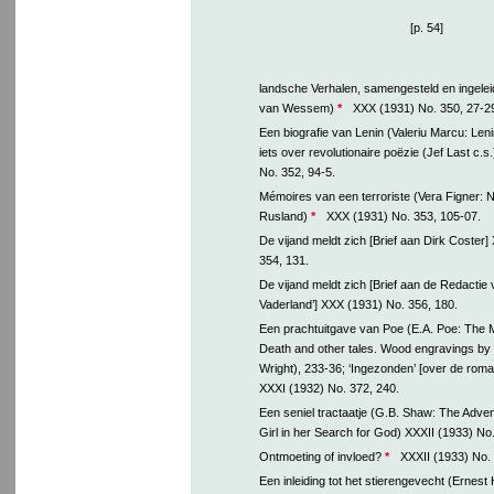
[p. 54]
landsche Verhalen, samengesteld en ingelei
van Wessem)
*
XXX (1931) No. 350, 27-2
Een biografie van Lenin (Valeriu Marcu: Leni
iets over revolutionaire poëzie (Jef Last c.s.
No. 352, 94-5.
Mémoires van een terroriste (Vera Figner: 
Rusland)
*
XXX (1931) No. 353, 105-07.
De vijand meldt zich [Brief aan Dirk Coster
354, 131.
De vijand meldt zich [Brief aan de Redactie 
Vaderland’] XXX (1931) No. 356, 180.
Een prachtuitgave van Poe (E.A. Poe: The 
Death and other tales. Wood engravings by
Wright), 233-36; ‘Ingezonden’ [over de rom
XXXI (1932) No. 372, 240.
Een seniel tractaatje (G.B. Shaw: The Adven
Girl in her Search for God) XXXII (1933) No
Ontmoeting of invloed?
*
XXXII (1933) No. 
Een inleiding tot het stierengevecht (Ernes