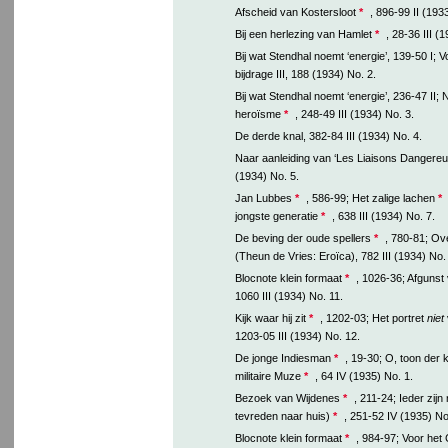
Afscheid van Kostersloot
*
, 896-99 II (193
Bij een herlezing van Hamlet
*
, 28-36 III (
Bij wat Stendhal noemt ‘energie’, 139-50 I; 
bijdrage III, 188 (1934) No. 2.
Bij wat Stendhal noemt ‘energie’, 236-47 II;
heroïsme
*
, 248-49 III (1934) No. 3.
De derde knal, 382-84 III (1934) No. 4.
Naar aanleiding van ‘Les Liaisons Dangereu
(1934) No. 5.
Jan Lubbes
*
, 586-99; Het zalige lachen
*
jongste generatie
*
, 638 III (1934) No. 7.
De beving der oude spellers
*
, 780-81; Ov
(Theun de Vries: Eroïca), 782 III (1934) No.
Blocnote klein formaat
*
, 1026-36; Afgunst 
1060 III (1934) No. 11.
Kijk waar hij zit
*
, 1202-03; Het portret
niet
1203-05 III (1934) No. 12.
De jonge Indiesman
*
, 19-30; O, toon der k
militaire Muze
*
, 64 IV (1935) No. 1.
Bezoek van Wijdenes
*
, 211-24; Ieder zij
tevreden naar huis)
*
, 251-52 IV (1935) No
Blocnote klein formaat
*
, 984-97; Voor het C