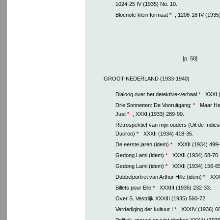
1024-25 IV (1935) No. 10.
Blocnote klein formaat
*
, 1208-18 IV (1935
[p. 58]
GROOT-NEDERLAND (1933-1940)
Dialoog over het detektive-verhaal
*
XXXI (
Drie Sonnetten: De Vooruitgang;
*
Maar Hed
Just
*
, XXXI (1933) 289-90.
Retrospektief van mijn ouders (Uit de Indie
Ducroo)
*
XXXII (1934) 418-35.
De eerste jaren (idem)
*
XXXII (1934) 499-
Gedong Lami (idem)
*
XXXII (1934) 58-70.
Gedong Lami (idem)
*
XXXII (1934) 156-65
Dubbelportret van Arthur Hille (idem)
*
XXXI
Billets pour Elle
*
XXXIII (1935) 232-33.
Over S. Vestdijk XXXIII (1935) 560-72.
Verdediging der kultuur I
*
XXXIV (1936) 66
Politiek, moraal en juist denken XXXIV (1936