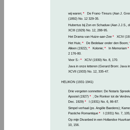
wij waren;
*
De Franc-Tireurs (Aan J. Gres
(1892) No. 12 329-35.
Hubertus bij Zon en Schaduw (Aan J.J.S., d
XCIII (1929) No. 12, 288-95.
Het Drama van Huize-aan-Zee
*
XCIV (193
Het Huis;
*
De Bedelaar onder den Boom;
Alleen (1922);
*
Kolonie;
*
In Memoriam
*
2 176-80.
Voor S.-
*
XCIV (1930) No. 8, 170.
Java in onze letteren (Gerard Brom: Java i
XCVII (1933) No. 12, 335-47.
HELIKON (1931-1941)
Drie vergeten sonnetten: De Notaris Spreek
Apostel (1927)
*
; De Ronker tot de Verdrev
Dec. 1929)
*
I (1931) No. 6, 86-87.
Simpel verhaal (ps. Angèle Baedens); Kame
Pastiche Romantique
*
I (1931) No. 7, 105
Op mijn Divanbed in een Hollandse Huurka
10, 156.