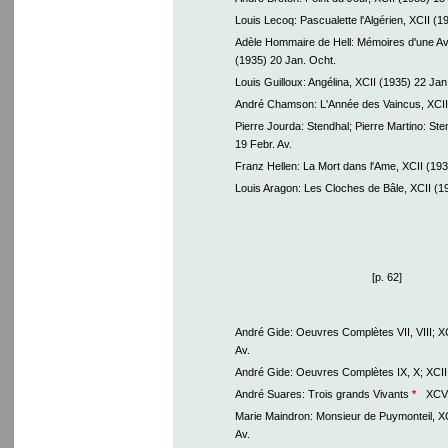
Louis Lecoq: Pascualette l'Algérien, XCII (1
Adèle Hommaire de Hell: Mémoires d'une Ave
(1935) 20 Jan. Ocht.
Louis Guilloux: Angélina, XCII (1935) 22 Jan.
André Chamson: L'Année des Vaincus, XCII 
Pierre Jourda: Stendhal; Pierre Martino: Ste
19 Febr. Av.
Franz Hellen: La Mort dans l'Ame, XCII (1935
Louis Aragon: Les Cloches de Bâle, XCII (193
[p. 62]
André Gide: Oeuvres Complètes VII, VIII; X
Av.
André Gide: Oeuvres Complètes IX, X; XCII 
André Suares: Trois grands Vivants
*
XCV 
Marie Maindron: Monsieur de Puymonteil, X
Av.