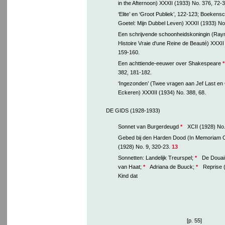
in the Afternoon) XXXII (1933) No. 376, 72-3
‘Elite’ en ‘Groot Publiek’, 122-123; Boeke
Goetel: Mijn Dubbel Leven) XXXII (1933) No
Een schrijvende schoonheidskoningin (Raym
Histoire Vraie d'une Reine de Beauté) XXXII
159-160.
Een achttiende-eeuwer over Shakespeare
*
382, 181-182.
‘Ingezonden’ (Twee vragen aan Jef Last en
Eckeren) XXXIII (1934) No. 388, 68.
DE GIDS (1928-1933)
Sonnet van Burgerdeugd
*
XCII (1928) No.
Gebed bij den Harden Dood (In Memoriam O
(1928) No. 9, 320-23.
13
Sonnetten: Landelijk Treurspel;
*
De Douair
van Haat;
*
Adriana de Buuck;
*
Reprise (
Kind dat
[p. 55]