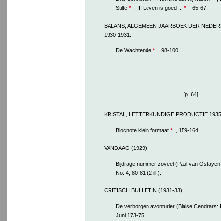
Stilte
*
; III Leven is goed ...
*
; 65-67.
BALANS, ALGEMEEN JAARBOEK DER NEDE
1930-1931.
De Wachtende
*
, 98-100.
[p. 64]
KRISTAL, LETTERKUNDIGE PRODUCTIE 1935
Blocnote klein formaat
*
, 159-164.
VANDAAG (1929)
Bijdrage nummer zoveel (Paul van Ostayen
No. 4, 80-81 (2 ill.).
CRITISCH BULLETIN (1931-33)
De verborgen avonturier (Blaise Cendrars: 
Juni 173-75.