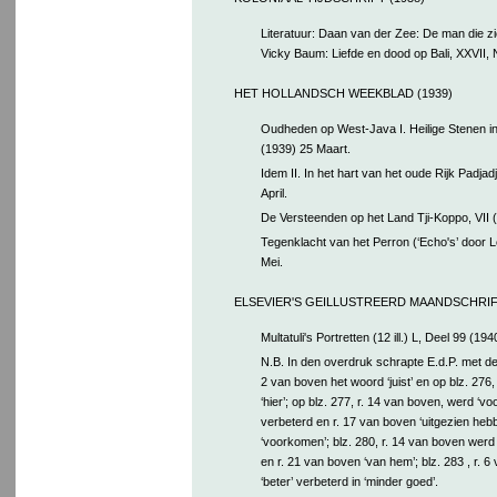
Literatuur: Daan van der Zee: De man die zic
Vicky Baum: Liefde en dood op Bali, XXVII, 
HET HOLLANDSCH WEEKBLAD (1939)
Oudheden op West-Java I. Heilige Stenen in
(1939) 25 Maart.
Idem II. In het hart van het oude Rijk Padjad
April.
De Versteenden op het Land Tji-Koppo, VII (
Tegenklacht van het Perron (‘Echo's’ door L
Mei.
ELSEVIER'S GEILLUSTREERD MAANDSCHRIFT
Multatuli's Portretten (12 ill.) L, Deel 99 (194
N.B. In den overdruk schrapte E.d.P. met de 
2 van boven het woord ‘juist’ en op blz. 276,
‘hier’; op blz. 277, r. 14 van boven, werd ‘voo
verbeterd en r. 17 van boven ‘uitgezien hebb
‘voorkomen’; blz. 280, r. 14 van boven werd
en r. 21 van boven ‘van hem’; blz. 283 , r. 
‘beter’ verbeterd in ‘minder goed’.