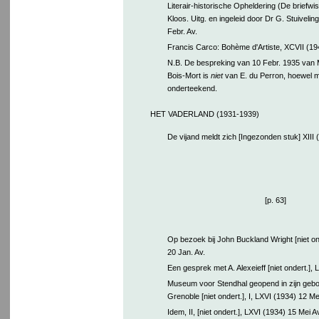
Literair-historische Opheldering (De briefwi
Kloos. Uitg. en ingeleid door Dr G. Stuivelin
Febr. Av.
Francis Carco: Bohème d'Artiste, XCVII (1940
N.B. De bespreking van 10 Febr. 1935 van M
Bois-Mort is
niet
van E. du Perron, hoewel m
onderteekend.
HET VADERLAND (1931-1939)
De vijand meldt zich [Ingezonden stuk] XIII (
[p. 63]
Op bezoek bij John Buckland Wright [niet on
20 Jan. Av.
Een gesprek met A. Alexeieff [niet ondert.], 
Museum voor Stendhal geopend in zijn gebo
Grenoble [niet ondert.], I, LXVI (1934) 12 Me
Idem, II, [niet ondert.], LXVI (1934) 15 Mei Av