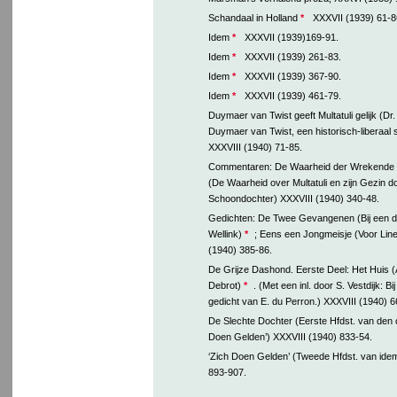
Schandaal in Holland
*
XXXVII (1939) 61-8
Idem
*
XXXVII (1939)169-91.
Idem
*
XXXVII (1939) 261-83.
Idem
*
XXXVII (1939) 367-90.
Idem
*
XXXVII (1939) 461-79.
Duymaer van Twist geeft Multatuli gelijk (Dr. 
Duymaer van Twist, een historisch-liberaal
XXXVIII (1940) 71-85.
Commentaren: De Waarheid der Wrekende
(De Waarheid over Multatuli en zijn Gezin d
Schoondochter) XXXVIII (1940) 340-48.
Gedichten: De Twee Gevangenen (Bij een du
Wellink)
*
; Eens een Jongmeisje (Voor Line
(1940) 385-86.
De Grijze Dashond. Eerste Deel: Het Huis 
Debrot)
*
. (Met een inl. door S. Vestdijk: B
gedicht van E. du Perron.) XXXVIII (1940) 6
De Slechte Dochter (Eerste Hfdst. van den 
Doen Gelden’) XXXVIII (1940) 833-54.
‘Zich Doen Gelden’ (Tweede Hfdst. van ide
893-907.