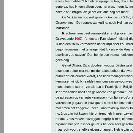
exemplaar hebben? Ik heb de oplage nu hier, d.w.z. b
eene ex. had ik toen alleen over, het was, meen ik, nie
zelfs 2 of 3 krijgen, als je dat wilt! dus zeg het maar.
De Vr. Bladen
nog niet gezien. Ook niet
D.G.W.
; 
Groene
, noch Defresne's aanvulling, noch Helman ov
Marsman.
Ik schreef een veel vermakelijker stukje over die
Gravesande
1067
(ci-devant Pannekoek), die mij di
Ik had een flauw vermoeden dat hij mijn
brief
zou willen
begon trouwens met te vragen dat ik - àls ik de Raaf a
bewijzen zou staven’. Dan ben je een menschenleven 
geen dag.
Geval Blijstra.
Dit is doodeen voudig. Blijstra gaat 
ofschoon zeker niet met minder talent behebt dan wat 
publiceert en ‘erkend’ wordt, zoo heelemaal geen waard
kennissen vindt. Ik raadde hem toen aan gewoonweg z
menschen te sturen, zooals dat in Frankrijk en België g
ik er misschien nooit een gewoonte van gemaakt - en ik 
de adressen op van
mijn
kennissen! (on fait ce qu'on p
verzenden gegaan. In jouw geval nu trof het bovendien d
moet men dat zeggen? - zeer... aantrekkelijk vond? B
no. 1 op zijn lijst kwam; hieromtrent heb ik geen zek
rendez-vous
moest
toezeggen, begrijp ik niet; of smeek
bijgaand briefje? In ieder geval is het een zeer geschi
maar ook voortreffelijke eigenschappen. Heb je zijn 