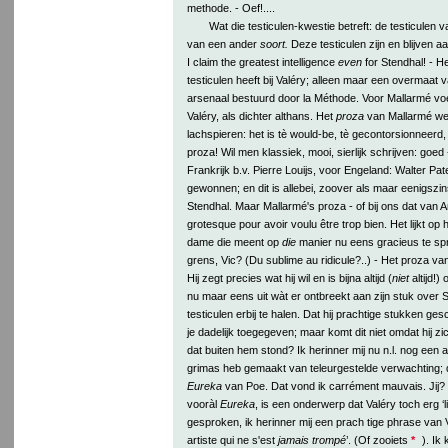
methode. - Oef!....
Wat die testiculen-kwestie betreft: de testiculen v
van een ander
soort.
Deze testiculen zijn en blijven 
I claim the greatest intelligence
even
for Stendhal! - He
testiculen heeft bij Valéry; alleen maar een overmaat 
arsenaal bestuurd door la Méthode. Voor Mallarmé voe
Valéry, als dichter althans. Het
proza
van Mallarmé we
lachspieren: het is tè would-be, tè gecontorsionneerd,
proza! Wil men klassiek, mooi, sierlijk schrijven: goed
Frankrijk b.v. Pierre Louijs, voor Engeland: Walter Pate
gewonnen; en dit is allebei, zoover als maar eenigszi
Stendhal. Maar Mallarmé's proza - of bij ons dat van A
grotesque pour avoir voulu être trop bien. Het lijkt o
dame die meent op
die
manier nu eens gracieus te spr
grens, Vic? (Du sublime au ridicule?..) - Het proza van 
Hij zegt precies wat hij wil en is bijna altijd (
niet
altijd!
nu maar eens uit wàt er ontbreekt aan zijn stuk over 
testiculen erbij te halen. Dat hij prachtige stukken ge
je dadelijk toegegeven; maar komt dit niet omdat hij zi
dat buiten hem stond? Ik herinner mij nu n.l. nog een a
grimas heb gemaakt van teleurgestelde verwachting; 
Eureka
van Poe. Dat vond ik carrément mauvais. Jij?
vooràl
Eureka
, is een onderwerp dat Valéry toch erg ‘
gesproken, ik herinner mij een prach tige phrase van V
artiste qui ne s'est
jamais trompé
’. (Of zooiets
*
). Ik