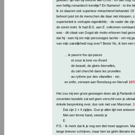
een heftig romantisch kereltje? En Nameno! - to the bit
ik ze daarom ook superieur-minachtend behandel. Of
behoort juist tot de menschen die daar niet inloopen, 
superioriteit is verkapte eigenliefde; - de vader die zij
de ooren trekt. Ik had
B.G. aan E.
volkomen verklaard a
was - dit citaat van Gogol als motto erboven had gez
dat hij - toen hij om mijn personages lachte - om mij ge
van mijn zakelijkheid nog over? Beste Vic, ik ben een 
... le pauvre fou qui passe
et sous la lune va rêvant
de beauté, de gloire éternelles,
du ciel cherché dans les prunelles
au rythme pur des vilanelles - etc.
en enfin, verwant aan Rensburg-en-Nerval!
107
Het zou mij een groot genoegen doen als jij
Parlando
b
zeventien bundels zal wel geen verschil voor je uitmak
ènkele bespreking over, dus ook niet van Marsman.
1
Dat zijn 2 × 4 zijdjes. Gun je allen tijd met antwoo
Met een ferme hand, steeds je
E.
P.S. - Ik merk dat ik je nog een titel moet opgeven. Ma
lange brieven schrijven, maar ben tot géén literaire in