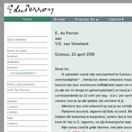
Home
vorige
terug naar lijst
volgende
E. du Perron
aan
deze website
V.E. van Vriesland
leven en werk
Gistoux, 23 april 1930
boeken
artikelen
brieven
Beste Vic,
correspondenten
Ik epistoleer vanuit mijn eenzaamheid te Gistoux
overvloedigheid
*
; hierbij dus alweer antwoord; maar, 
foto's | documenten
heusch niet door overdreven hoffelijkheid nopen om mi
over Du Perron
(in alle eer en deugd en geheel epistolair!) en houd j
correspondentie op 10 coli's per dag - d.w.z. per nach
ruïneus voor je op alle gebied, dat verzeker ik je.
nieuws
Allereerst dus snel antwoord op wat je me schrijft
contact
Rijmprent accoord, uitgaven bij Stols accoord. Met 
colofon
hebben die teekening te bespreken, anders doe je het 
faqs
komt W. hier in G. logeeren, na zijn Antwerpsche taak 
zoeken
Mijn roman zend ik gelijk hiermee, met plein pou