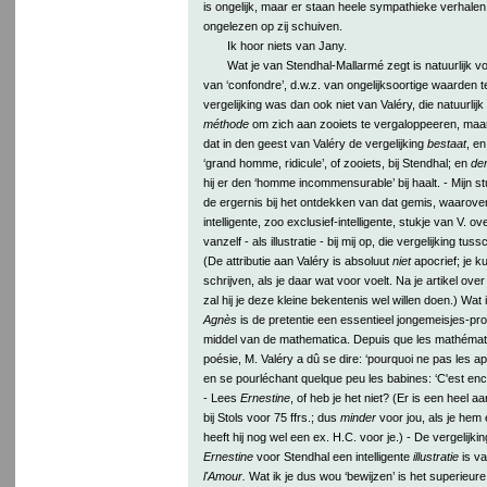
is ongelijk, maar er staan heele sympathieke verhalen
ongelezen op zij schuiven.
Ik hoor niets van Jany.
Wat je van Stendhal-Mallarmé zegt is natuurlijk v
van ‘confondre’, d.w.z. van ongelijksoortige waarden t
vergelijking was dan ook niet van Valéry, die natuurlij
méthode
om zich aan zooiets te vergaloppeeren, maar 
dat in den geest van Valéry de vergelijking
bestaat
, en
‘grand homme, ridicule’, of zooiets, bij Stendhal; en
de
hij er den ‘homme incommensurable’ bij haalt. - Mijn s
de ergernis bij het ontdekken van dat gemis, waarover 
intelligente, zoo exclusief-intelligente, stukje van V. 
vanzelf - als illustratie - bij mij op, die vergelijking tus
(De attributie aan Valéry is absoluut
niet
apocrief; je k
schrijven, als je daar wat voor voelt. Na je artikel o
zal hij je deze kleine bekentenis wel willen doen.) Wat i
Agnès
is de pretentie een essentieel jongemeisjes-pr
middel van de mathematica. Depuis que les mathématiq
poésie, M. Valéry a dû se dire: ‘pourquoi ne pas les appl
en se pourléchant quelque peu les babines: ‘C'est encor
- Lees
Ernestine
, of heb je het niet? (Er is een heel 
bij Stols voor 75 ffrs.; dus
minder
voor jou, als je hem
heeft hij nog wel een ex. H.C. voor je.) - De vergelijki
Ernestine
voor Stendhal een intelligente
illustratie
is va
l'Amour.
Wat ik je dus wou ‘bewijzen’ is het superieur