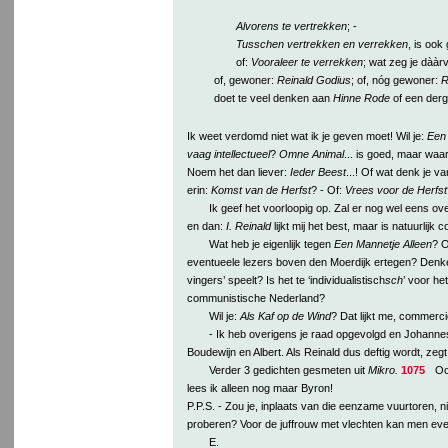
Alvorens te vertrekken
; -
Tusschen vertrekken en verrekken
, is ook
of:
Vooraleer te verrekken
; wat zeg je dààr
of, gewoner:
Reinald Godius
; of, nóg gewoner:
R
doet te veel denken aan
Hinne Rode
of een dergel
Ik weet verdomd niet wat ik je geven moet! Wil je:
Een
vaag intellectueel
?
Omne Animal
... is goed, maar waa
Noem het dan liever:
Ieder Beest
...! Of wat denk je va
erin:
Komst van de Herfst
? - Of:
Vrees voor de Herfst
Ik geef het voorloopig op. Zal er nog wel eens ov
en dan:
I. Reinald
lijkt mij het best, maar is natuurlij
Wat heb je eigenlijk tegen
Een Mannetje Alleen
? O
eventueele lezers boven den Moerdijk ertegen? Denken z
vingers’ speelt? Is het te ‘individualistisch
sch
’ voor he
communistische Nederland?
Wil je:
Als Kaf op de Wind
? Dat lijkt me, commerci
- Ik heb overigens je raad opgevolgd en Johannes
Boudewijn en Albert. Als Reinald dus deftig wordt, zegt h
Verder 3 gedichten gesmeten uit
Mikro.
1075
Ook
lees ik alleen nog maar Byron!
P.P.S. - Zou je, inplaats van die eenzame vuurtoren, n
proberen? Voor de juffrouw met vlechten kan men eve
E.