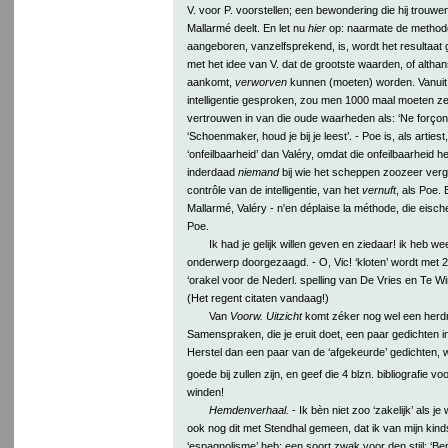
V. voor P. voorstellen; een bewondering die hij trouwe
Mallarmé deelt. En let nu
hier
op: naarmate de methode 
aangeboren, vanzelfsprekend, is, wordt het resultaat ge
met het idee van V. dat de grootste waarden, of altha
aankomt,
verworven
kunnen (moeten) worden. Vanuit
intelligentie gesproken, zou men 1000 maal moeten z
vertrouwen in van die oude waarheden als: ‘Ne forçons 
‘Schoenmaker, houd je bij je leest’. - Poe is, als arties
‘onfeilbaarheid’ dan Valéry, omdat die onfeilbaarheid
inderdaad
niemand
bij wie het scheppen zoozeer verg
contrôle van de intelligentie, van het
vernuft
, als Poe.
Mallarmé, Valéry - n'en déplaise la méthode, die eisch
Poe.
Ik had je gelijk willen geven en ziedaar! ik heb wee
onderwerp doorgezaagd. - O, Vic! ‘kloten’ wordt met 
‘orakel voor de Nederl. spelling van De Vries en Te Wink
(Het regent citaten vandaag!)
Van
Voorw. Uitzicht
komt zéker nog wel een herdru
Samenspraken, die je eruit doet, een paar gedichten in
Herstel dan een paar van de ‘afgekeurde’ gedichten,
goede bij zullen zijn, en geef die 4 blzn. bibliografie voo
winden!
Hemdenverhaal.
- Ik bèn niet zoo ‘zakelijk’ als je
ook nog dit met Stendhal gemeen, dat ik van mijn kind
‘espagnolisme’ heb; een soort zwak voor den stijl: ‘Bem