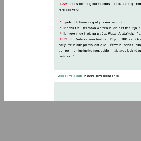
1076
Lees ook nog het slothfdst. dat ik aan mijn ‘r
je ervan vindt.
*
zijnde ook literair nog altijd even verstopt.
*
Ik denk fl.5. - (er staan 4 etsen in, die niet fraai zijn, 
*
Ik
meen
in de inleiding tot
Les Fleurs du Mal
(uitg. Pa
1069
Vgl. Valéry in een brief van 13 juni 1892 aan Gide
car je me le suis promis, est le seul écrivain - sans aucu
trompé - non instinctivement guidé - mais avec lucidité et
vertiges...’
vorige
|
volgende
in
deze
correspondentie