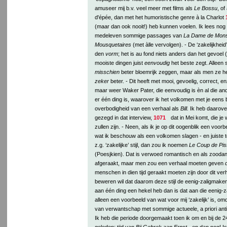
amuseer mij b.v. veel meer met films als
Le Bossu
, of
d'épée, dan met het humoristische genre à la Charlot
(maar dan ook nooit!) heb kunnen voelen. Ik lees nog a
medeleven sommige passages van
La Dame de Mon
Mousquetaires
(met àlle vervolgen). - De ‘zakelijkheid’ 
den
vorm
; het is au fond niets anders dan het gevoel (
mooiste dingen juist
eenvoudig
het beste zegt. Alleen
misschien
beter bloemrijk zeggen, maar als men ze he
zeker
beter. - Dit heeft met mooi, gevoelig, correct, e
maar weer Waker Pater, die eenvoudig is èn al die ande
er één ding is, waarover ik het volkomen met je eens 
overbodigheid van een verhaal als
Bill.
Ik heb daarove
gezegd in dat interview,
1071
dat in Mei komt, die je 
zullen zijn. - Neen, als ik je op dit oogenblik een vo
wat ik beschouw als een volkomen slagen - en juiste t
z.g. ‘zakelijke’ stijl, dan zou ik noemen
Le Coup de Pist
(Poesjkien). Dat is verwoed romantisch en als zoodan
afgeraakt, maar men zou een verhaal moeten geven
menschen in dien tijd geraakt moeten zijn door dit ve
beweren wil dat daarom deze stijl de eenig-zaligmaken
aan één ding een hekel heb dan is dat aan die eenig-z
alleen een voorbeeld van wat voor mij ‘zakelijk’ is, omd
van verwantschap met sommige actueele, a priori ant
Ik heb die periode doorgemaakt toen ik om en bij de 2
geleden: tijd van
Bij Gebrek aan Ernst
- en dan nog! Is 