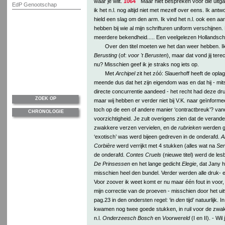
waar je wilt.
1064
Maar niet bespreken voor die uitg
EdP Genootschap
ik het n.l. nog altijd niet met mezelf over eens. Ik an
hield een slag om den arm. Ik vind het n.l. ook een aardi
hebben bij wie al mijn schrifturen uniform verschijnen
meerdere bekendheid..... Een veelgelezen Hollandsch 
Over den titel moeten we het dan weer hebben. I
Berusting
(of:
voor 't Berusten
), maar dat vond jij tere
nu? Misschien geef ik je straks nog iets op.
Met
Archipel
zit het zóó: Slauerhoff heeft de opla
meende dus dat het zijn eigendom was en dat hij - mits 
directe concurrentie aandeed - het recht had deze dr
ZOEK OP
maar wij hebben er verder niet bij V.K. naar geïnforme
toch op de een of andere manier ‘contractbreuk’? va
CHRONOLOGIE
voorzichtigheid. Je zult overigens zien dat de verander
zwakkere verzen vervielen, en de
rubrieken
werden ge
‘exotisch’ was werd bijeen gedreven in de onderafd.
A
Corbière
werd verrijkt met 4 stukken (alles wat na
Sen
de onderafd.
Contes Cruels
(nieuwe titel) werd de les
De Prinsessen
en het lange gedicht
Elegie
, dat Jany h
misschien heel den bundel. Verder werden alle druk- en
Voor zoover ik weet komt er nu maar één fout in voor,
mijn correctie van de proeven - misschien door het uitva
pag.23 in den ondersten regel: ‘in
den
tijd’ natuurlijk. 
kwamen nog twee goede stukken, in ruil voor de zwakke
n.l.
Onderzeesch Bosch
en
Voorwereld
(I en II). - Wi