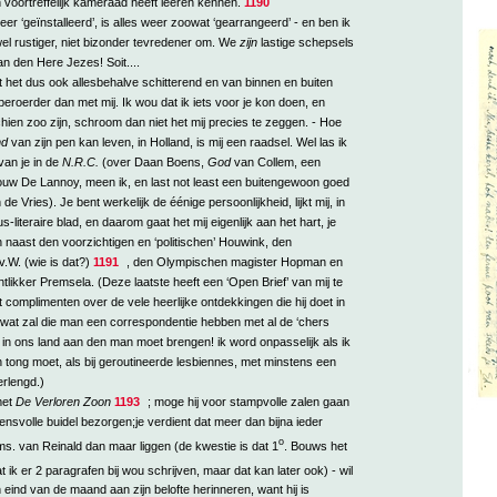
n voortreffelijk kameraad heeft leeren kennen.
1190
er ‘geïnstalleerd’, is alles weer zoowat ‘gearrangeerd’ - en ben ik
el rustiger, niet bizonder tevredener om. We
zijn
lastige schepsels
n den Here Jezes! Soit....
t het dus ook allesbehalve schitterend en van binnen en buiten
beroerder dan met mij. Ik wou dat ik iets voor je kon doen, en
ien zoo zijn, schroom dan niet het mij precies te zeggen. - Hoe
nd
van zijn pen kan leven, in Holland, is mij een raadsel. Wel las ik
van je in de
N.R.C.
(over Daan Boens,
God
van Collem, een
ouw De Lannoy, meen ik, en last not least een buitengewoon goed
e Vries). Je bent werkelijk de éénige persoonlijkheid, lijkt mij, in
-literaire blad, en daarom gaat het mij eigenlijk aan het hart, je
n naast den voorzichtigen en ‘politischen’ Houwink, den
.W. (wie is dat?)
1191
, den Olympischen magister Hopman en
tlikker Premsela. (Deze laatste heeft een ‘Open Brief’ van mij te
complimenten over de vele heerlijke ontdekkingen die hij doet in
r; wat zal die man een correspondentie hebben met al de ‘chers
ij in ons land aan den man moet brengen! ik word onpasselijk als ik
n tong moet, als bij geroutineerde lesbiennes, met minstens een
erlengd.)
met
De Verloren Zoon
1193
; moge hij voor stampvolle zalen gaan
ensvolle buidel bezorgen;je verdient dat meer dan bijna ieder
o
ms. van Reinald dan maar liggen (de kwestie is dat 1
. Bouws het
t ik er 2 paragrafen bij wou schrijven, maar dat kan later ook) - wil
 eind van de maand aan zijn belofte herinneren, want hij is