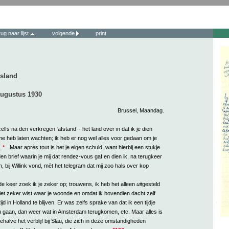
rug naar lijst
volgende
print
esland
augustus 1930
Brussel, Maandag.
zelfs na den verkregen ‘afstand’ - het land over in dat ik je dien
e heb laten wachten; ik heb er nog wel alles voor gedaan om je
.
*
Maar après tout is het je eigen schuld, want hierbij een stukje
n brief waarin je mij dat rendez-vous gaf en dien ik, na terugkeer
, bij Willink vond, mèt het telegram dat mij zoo hals over kop
e keer zoek ik je zeker op; trouwens, ik heb het alleen
uit
gesteld
iet zeker wist waar je woonde en omdat ik bovendien dacht zelf
jd in Holland te blijven. Er was zelfs sprake van dat ik een tijdje
 gaan, dan weer wat in Amsterdam terugkomen, etc. Maar alles is
ehalve het verblijf bij Slau, die zich in deze omstandigheden