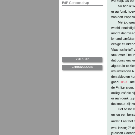
werkelijk als ee
EdP Genootschap
Nu ben ik we
er au fond, hoew
van den Papa va
Met jou gaa
wschl. oneindig 
mocht dat missch
iemand
uitsluite
eenige stukken 
Vlaamsche juffr
stuk over Theun d
ZOEK OP
dat consciencieus
afgedrukt te zie
CHRONOLOGIE
wauwelenden A.v
den abjecten kon
goed,
1192
met 
de Fr. literatuu
collègues’ die h
er aan denk. Zij
decimeter zijn v
Het beste 
en jou een berst
ander. Laat het 
o
wou lezen; 2
da
je alleen Coenen