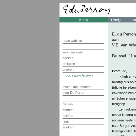
Home
vorige
te
E. du Perron
aan
deze website
V.E. van Vri
leven en werk
Brussel, 11 
boeken
artikelen
brieven
Beste Vic,
correspondenten
Ik heb er - 
middag dus op m
foto's | documenten
tijdig te bereiken
over Du Perron
enveloppe van de
uit Scheveningen
terugriep.
nieuws
Een volgend
contact
omdat ik eerst n
colofon
nog een heelen ti
faqs
naar Bergen zou
zoeken
tegengevallen, b