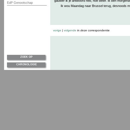
gauwer ik je antwoord heb, hoe beter. Ik ben morgen
EdP Genootschap
Ik wou Maandag naar Brussel terug, desnoods met
vorige
|
volgende
in
deze
correspondentie
ZOEK OP
CHRONOLOGIE