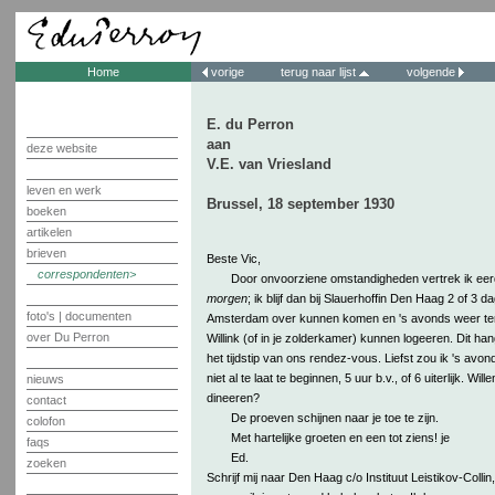
Home
vorige
terug naar lijst
volgende
E. du Perron
aan
deze website
V.E. van Vriesland
leven en werk
Brussel, 18 september 1930
boeken
artikelen
brieven
Beste Vic,
correspondenten
Door onvoorziene omstandigheden vertrek ik eer
morgen
; ik blijf dan bij Slauerhoffin Den Haag 2 of 3 
foto's | documenten
Amsterdam over kunnen komen en 's avonds weer teru
over Du Perron
Willink (of in je zolderkamer) kunnen logeeren. Dit han
het tijdstip van ons rendez-vous. Liefst zou ik 's avo
niet al te laat te beginnen, 5 uur b.v., of 6 uiterlijk. 
nieuws
dineeren?
contact
De proeven schijnen naar je toe te zijn.
colofon
Met hartelijke groeten en een tot ziens! je
faqs
Ed.
zoeken
Schrijf mij naar Den Haag c/o Instituut Leistikov-Collin