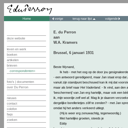
Home
vorige
terug naar lijst
volgende
E. du Perron
aan
deze website
W.A. Kramers
leven en werk
Brussel, 6 januari 1931
boeken
artikelen
brieven
Beste Wynand,
correspondenten
Ik heb - met het oog op de door jou gesignaleerd
- een antwoord geredigeerd, maar Jan staat erop dat
foto's | documenten
vanuit zijn standpunt beschouwd kan ik mij dat voorste
over Du Perron
maar als brief naar
Het Vaderland.
- Ik vind, aan den 
‘beschermerij’ van Jan erg hartelijk, maar ook een béét
ik, mijn woordje zelf wel af. Mag ik je daarom verzoe
nieuws
dergelijke borellerietjes zèlf te zenden? - met Jan spree
contact
omdat hij het anders verkeerd uitlegt.
colofon
(Hij is weer erg zenuwachtig, tegenwoordig.)
faqs
Met hartelijke groeten, steeds je
zoeken
Eddy