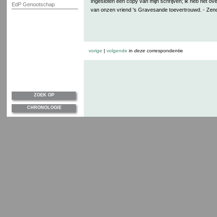
Ingesloten een copy van mijn schrijven; ik heb het o
EdP Genootschap
van onzen vriend 's Gravesande toevertrouwd. - Zend
vorige
|
volgende
in
deze
correspondentie
ZOEK OP
CHRONOLOGIE