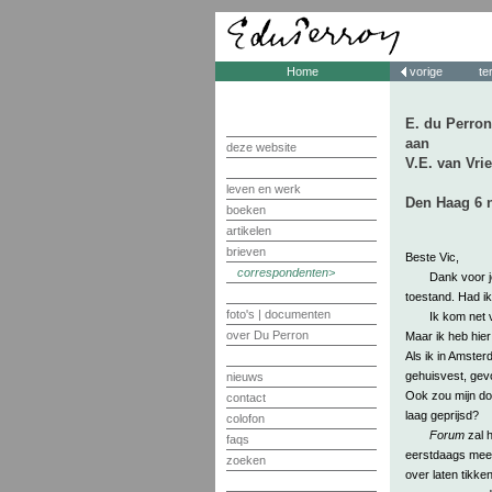
Home
vorige
te
E. du Perron
aan
deze website
V.E. van Vri
leven en werk
Den Haag 6 
boeken
artikelen
brieven
Beste Vic,
correspondenten
Dank voor j
toestand. Had ik 
foto's | documenten
Ik kom net 
over Du Perron
Maar ik heb hier
Als ik in Amster
gehuisvest, gevo
nieuws
Ook zou mijn do
contact
laag geprijsd?
colofon
Forum
zal h
faqs
eerstdaags mee.
zoeken
over laten tikken