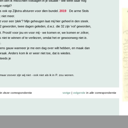
 ben ik misschien volslagen in je situatie - wie weet daar nog
e rottijd?
 ook op Zijlstra afsturen voor dien bundel.
2019
De arme Stols
k niet meer.
 voor een ‘plek’? Mijn geheugen laat mij hier geheel in den steek.
32 geworden, twee dagen geleden, d.w.z. die 32 zijn ‘vol’ geworden,
. Prosit! voor jou en voor mij - we komen er, we komen er zéker,
is niet te winnen of te verliezen, omdat het er gewoonweg niet
is
.
.
eens gauw wanneer je me een dag over wilt hebben, en maak dan
aak. Anders kom ik er weer niet toe, dat is wiedes.
teeds je
maar zoover zijn wij niet - ook niet als ik in P. zou wonen.
in
deze
correspondentie
vorige
|
volgende
in
alle
correspondentie