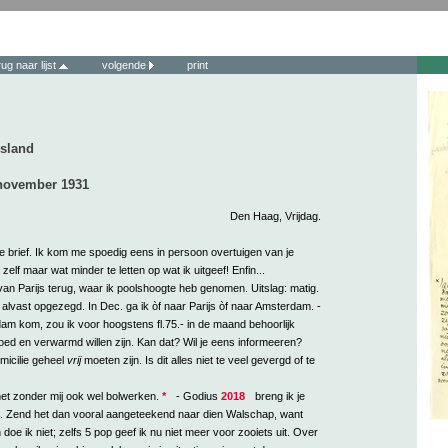
rug naar lijst
volgende
print
esland
november 1931
Den Haag, Vrijdag.
e brief. Ik kom me spoedig eens in persoon overtuigen van je
zelf maar wat minder te letten op wat ik uitgeef! Enfin...
van Parijs terug, waar ik poolshoogte heb genomen. Uitslag: matig.
 alvast opgezegd. In Dec. ga ik òf naar Parijs òf naar Amsterdam. -
dam kom, zou ik voor hoogstens fl.75.- in de maand behoorlijk
ed en verwarmd willen zijn. Kan dat? Wil je eens informeeren?
micilie geheel
vrij
moeten zijn. Is dit alles niet te veel gevergd of te
et zonder mij ook wel bolwerken.
*
- Godius
2018
breng ik je
 Zend het dan vooral aangeteekend naar dien Walschap, want
 doe ik niet; zelfs 5 pop geef ik nu niet meer voor zooiets uit. Over