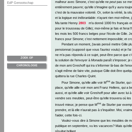
malheur avec Simone, c'est qu'elle ne
peut
pas se mett
EdP Genootschap
entièrement pauvre; qu'elle s'imagine qu'il y aura tou
c'est de la mauvaise volonté. Or, selon la vérité, la si
et la logique est inébranlable: n'ayant rien moi-même, j
Ma tante Henny
2803
m'a donné 1000 frs français env
pour le trousseau de Gille); moi-même je fais et ferai l
les mois les 500 francs belges pour l'école de Gille. J
francs pour Simone; c'est nettement impossible; et cro
Pendant un moment, j'avais pensé mettre Gille p
pensionnat (supposé que vous l'auriez voulu) et je l'a
ne m'a pas répondu à ce sujet, peut-être parce que c'é
ZOEK OP
la solution de l'envoyer à
Monada
paraît s'imposer; je 
de mon ami Greshoff qui ira s'informer là-bas de l'ens
CHRONOLOGIE
s'agit même de faire vite, puisque Gille doit être quel
quittera la rue Charles-Quint.
me
Pour Simone, qu'elle aille voir M
de Sturler, qui
place, qu'elle aille voir mon ami Franz Hellens, qui a b
aussi, et qu'elle aille voir Greshoff pour aller avec lui 
vendre ses meubles, peut-être qu'elle trouvera où les 
me
trouvé mieux; je pense que M
de Sturler par exemple
prendre, et là elle n'aurait pas à s'inquiéter. Moi, vra
l'aider, cette fois-ci.
Voulez-vous dire à Simone que les meubles de m
publique en septembre, vu les vacances? Mais qu'ell
résultat brillant.