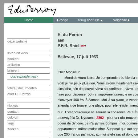
Home
vorige
terug naar lijst
volgende
E. du Perron
aan
deze website
P.F.R. Shiell
2800
leven en werk
Bellevue, 17 juli 1933
boeken
artikelen
brieven
Cher Monsieur,
correspondenten
Merci de votre lettre. Je comprends très bien la 
voilà je n'y peux plus rien. Nous avons maintenant ca
foto's | documenten
ainsi dire, afin de pouvoir vivre nousmêmes -
vivre
, t
over Du Perron
faire pour dépenser 50 frs. supplémentaires, je ne vo
d'envoyer 400 frs. à Simone. Moi, à sa place, je ven
attendant de trouver une place; pour elle, évidemment, 
nieuws
contact
dur’. C'est pourquoi je ne saurais la conseiller. Peut-ê
colofon
a envoyé le Dr. Nyssens,
2802
pourra-t-elle trouver 
coeur de Simone. Je n'ai jamais compris, moi, comment
faqs
appartement, même moins cher. Supposé que cet appar
zoeken
que 200 francs par mois, au moins elle savait donc o