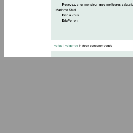
Recevez, cher monsieur, mes meilleures salutati
Madame Shiell.
Bien à vous
EduPerron.
vorige
|
volgende
in
deze
correspondentie