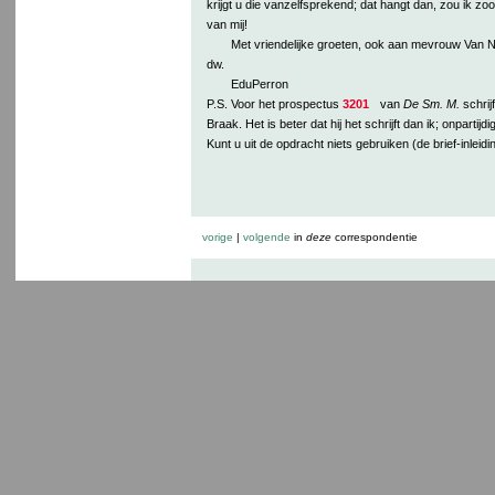
krijgt u die vanzelfsprekend; dat hangt dan, zou ik z
van mij!
Met vriendelijke groeten, ook aan mevrouw Van 
dw.
EduPerron
P.S. Voor het prospectus
3201
van
De Sm. M.
schrijf
Braak. Het is beter dat hij het schrijft dan ik; onpartijdi
Kunt u uit de opdracht niets gebruiken (de brief-inleidi
vorige
|
volgende
in
deze
correspondentie