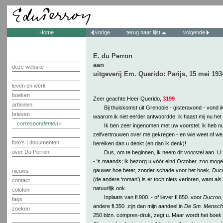
Home
vorige
terug naar lijst
volgende
E. du Perron
aan
deze website
uitgeverij Em. Querido: Parijs, 15 mei 193
leven en werk
boeken
Zeer geachte Heer Querido,
3199
artikelen
Bij thuiskomst uit Grenoble - gisteravond - vond ik 
brieven
waarom ik niet eerder antwoordde; ik haast mij nu het 
correspondenten
Ik ben zeer ingenomen met uw voorstel; ik heb nu
zelfvertrouwen over me gekregen - en wie weet of we 
foto's | documenten
bereiken dan u denkt (en dan ik denk)!
over Du Perron
Dus, om te beginnen, ik neem dit voorstel aan. U z
- 's maands; ik bezorg u vóór eind October, zoo mogeli
gauwer hoe beter, zonder schade voor het boek,
Duc
nieuws
(de andere ‘roman’) is er toch niets verloren, want
als
contact
natuurlijk ook.
colofon
Inplaats van fl.900. - of liever fl.850. voor
Ducroo
,
faqs
andere fl.350. zijn dan mijn aandeel in
De Sm. Mensch
zoeken
250 blzn. compres-druk, zegt u. Maar wordt het boek 