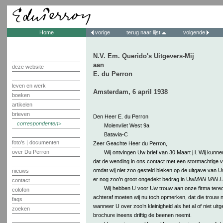
Home
vorige
terug naar lijst
volgende
N.V. Em. Querido's Uitgevers-Mij
aan
deze website
E. du Perron
leven en werk
Amsterdam, 6 april 1938
boeken
artikelen
brieven
Den Heer E. du Perron
correspondenten
Molenvliet West 9a
Batavia-C
foto's | documenten
Zeer Geachte Heer du Perron,
over Du Perron
Wij ontvingen Uw brief van 30 Maart j.l. Wij kunn
dat de wending in ons contact met een stormachtige va
omdat wij niet zoo gesteld bleken op de uitgave van Uw
nieuws
er nog zoo’n groot ongedekt bedrag in Uw
MAN VAN 
contact
Wij hebben U voor Uw trouw aan onze firma terec
colofon
achteraf moeten wij nu toch opmerken, dat die trouw ni
faqs
wanneer U over zoo’n kleinigheid als het al of niet uit
zoeken
brochure ineens driftig de beenen neemt.