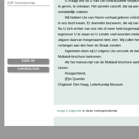
U vraagt ons nu U van Uw contractueele verplich
EdP Genootschap
te geven, te ontslaan. Het spreekt vanzelf, dat wij aan 
onmiddellijk voldoen.
Wij hebben Uw van Haren-verhaal gelezen vóórdat
in ons bezit kwam. Er doemden bezwaren, die wij van 
Nu U zich echter van ons min of meer hebt losgemaakt
tegenover U te staan en U zonder veel woorden mede t
uitgave daarvan hoegenaamd niets zien. Wij zullen h
verlangen aan den heer ter Braak zenden.
Ingesloten doen wij U volgens Uw verzoek de bei
Multatuli-brochure toekomen.
ZOEK OP
Als het manuscript van de Multatuli-brochure aank
sturen.
CHRONOLOGIE
Hoogachtend,
[E]m Querido
Origineel: Den Haag, Letterkundig Museum
vorige
|
volgende
in
deze
correspondentie