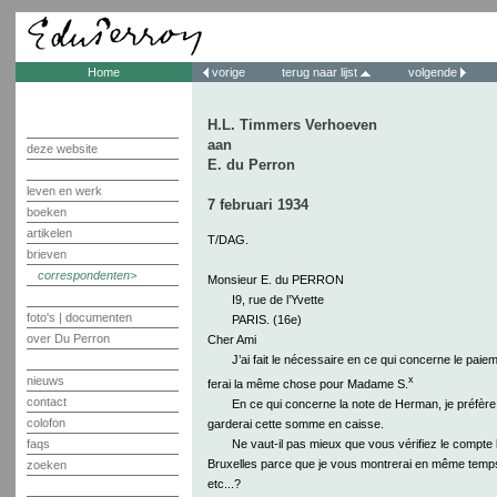
Home
vorige
terug naar lijst
volgende
H.L. Timmers Verhoeven
aan
deze website
E. du Perron
leven en werk
7 februari 1934
boeken
artikelen
T/DAG.
brieven
correspondenten
Monsieur E. du PERRON
I9, rue de l’Yvette
foto's | documenten
PARIS. (16e)
over Du Perron
Cher Ami
J’ai fait le nécessaire en ce qui concerne le pai
x
nieuws
ferai la même chose pour Madame S.
contact
En ce qui concerne la note de Herman, je préfère 
colofon
garderai cette somme en caisse.
Ne vaut-il pas mieux que vous vérifiez le compte l
faqs
Bruxelles parce que je vous montrerai en même temps 
zoeken
etc...?