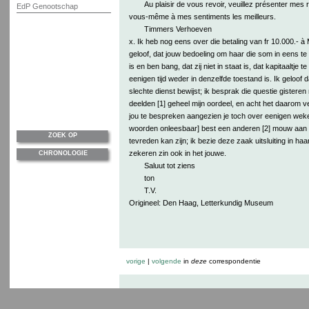
Au plaisir de vous revoir, veuillez présenter mes
EdP Genootschap
vous-même à mes sentiments les meilleurs.
Timmers Verhoeven
x. Ik heb nog eens over die betaling van fr 10.000.- 
geloof, dat jouw bedoeling om haar die som in eens te 
is en ben bang, dat zij niet in staat is, dat kapitaaltje 
eenigen tijd weder in denzelfde toestand is. Ik geloof
slechte dienst bewijst; ik besprak die questie gisteren
deelden [1] geheel mijn oordeel, en acht het daarom 
jou te bespreken aangezien je toch over eenigen weken
woorden onleesbaar] best een anderen [2] mouw aan t
ZOEK OP
tevreden kan zijn; ik bezie deze zaak uitsluiting in ha
zekeren zin ook in het jouwe.
CHRONOLOGIE
Saluut tot ziens
ton
T.V.
Origineel: Den Haag, Letterkundig Museum
vorige
|
volgende
in
deze
correspondentie