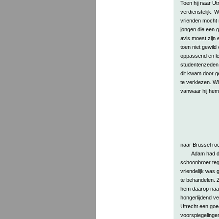
Toen hij naar Ut
verdienstelijk. 
vrienden mocht 
jongen die een g
avis moest zijn
toen niet gewild
oppassend en lee
studentenzeden; 
dit kwam door g
te verkiezen. W
vanwaar hij hem
naar Brussel roe
Adam had d
schoonbroer teg
vriendelijk was 
te behandelen. Zi
hem daarop naar
hongerlijdend ver
Utrecht een goe
voorspiegelinge