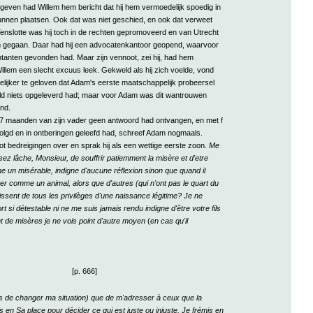
geven had Willem hem bericht dat hij hem vermoedelijk spoedig in
unnen plaatsen. Ook dat was niet geschied, en ook dat verweet
nslotte was hij toch in de rechten gepromoveerd en van Utrecht
gegaan. Daar had hij een advocatenkantoor geopend, waarvoor
tanten gevonden had. Maar zijn vennoot, zei hij, had hem
llem een slecht excuus leek. Gekweld als hij zich voelde, vond
lijker te geloven dat Adam's eerste maatschappelijk probeersel
ld niets opgeleverd had; maar voor Adam was dit wantrouwen
nd.
n 7 maanden van zijn vader geen antwoord had ontvangen, en met f
olgd en in ontberingen geleefd had, schreef Adam nogmaals.
 tot bedreigingen over en sprak hij als een wettige eerste zoon.
Me
z lâche, Monsieur, de souffrir patiemment la misère et d'etre
 un misérable, indigne d'aucune réflexion sinon que quand il
iter comme un animal, alors que d'autres (qui n'ont pas le quart du
ouissent de tous les privilèges d'une naissance légitime? Je ne
t si détestable ni ne me suis jamais rendu indigne d'être votre fils
nt de misères je ne vois point d'autre moyen
(
en cas qu'il
[p. 666]
as de changer ma situation) que de m'adresser à ceux que la
 en Sa place pour décider ce qui est juste ou injuste. Je frémis en