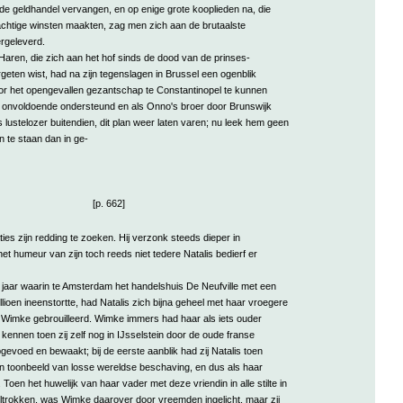
de geldhandel vervangen, en op enige grote kooplieden na, die
achtige winsten maakten, zag men zich aan de brutaalste
ergeleverd.
Haren, die zich aan het hof sinds de dood van de prinses-
eten wist, had na zijn tegenslagen in Brussel een ogenblik
or het opengevallen gezantschap te Constantinopel te kunnen
r onvoldoende ondersteund en als Onno's broer door Brunswijk
 lustelozer buitendien, dit plan weer laten varen; nu leek hem geen
 te staan dan in ge-
[p. 662]
es zijn redding te zoeken. Hij verzonk steeds dieper in
 het humeur van zijn toch reeds niet tedere Natalis bedierf er
e jaar waarin te Amsterdam het handelshuis De Neufville met een
llioen ineenstortte, had Natalis zich bijna geheel met haar vroegere
Wimke gebrouilleerd. Wimke immers had haar als iets ouder
 kennen toen zij zelf nog in IJsselstein door de oude franse
gevoed en bewaakt; bij de eerste aanblik had zij Natalis toen
n toonbeeld van losse wereldse beschaving, en dus als haar
Toen het huwelijk van haar vader met deze vriendin in alle stilte in
ltrokken, was Wimke daarover door vreemden ingelicht, maar zij