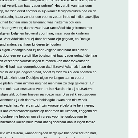
stil verwijt aan haar vader schreef. Het verblijf van haar oom
p, die zich eerst somber in zijn kamer teruggetrokken had en de
rbracht, haast zonder een voet te zetten in de tuin, die nauwelijks
t had tot haar man de luitenant, was niettemin ook een
r haar geweest; daarna was haar tante Adeleide gekomen met
kje en Betje, en het werd voor haar, maar voor de kinderen
est. Voor Adeleide zou zij door het vuur zijn gegaan, en Doekje
and anders van haar kinderen te houden.
 eigen verlangen had zij haar volgend kind naar deze nicht
door een eerste pijnlijke botsing met haar vader gehad, die haar
ch verkeerde voorstellingen te maken van haar toekomst en
ilie. Hij had haar voorgehouden dat hij zowel Adam als haar de
rg bij de zijne gegeven had, opdat zij zich zo zouden noemen en
Zij wist zich, door Doekje's eigen verlangen aan te voeren,
 te pleiten, maar nimmer nog had men haar zo diep gekwetst. En
mee ook haar onwaarde voor Louise Natalis, die zij nu
Madame
tgesteld; op haar brieven aan deze naar Brussel kreeg zij geen
wanneer zij zich daarover beklaagde kwam een nieuw pak
ar vader los. Verre van zich zijn vroegere belofte te herinneren,
rs alle verantwoordelijkheid op haar man de luitenant, zeggend dat
wd scheen te hebben om zijn vrees voor het oorlogsvuur te
ndermans kachelvuur, maar dat hij daarnaar dan in eigen familie
kheid was Willem, wanneer hij een dergelijke brief geschreven had,