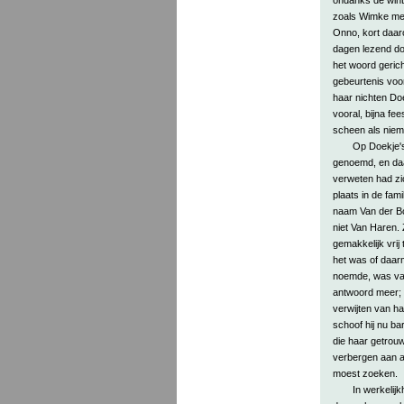
zoals Wimke met 
Onno, kort daaro
dagen lezend doo
het woord gerich
gebeurtenis voo
haar nichten Doe
vooral, bijna fe
scheen als niem
Op Doekje's
genoemd, en daar
verweten had zi
plaats in de fam
naam Van der Bo
niet Van Haren. 
gemakkelijk vrij
het was of daar
noemde, was vas
antwoord meer; 
verwijten van ha
schoof hij nu ba
die haar getrou
verbergen aan a
moest zoeken.
In werkelij