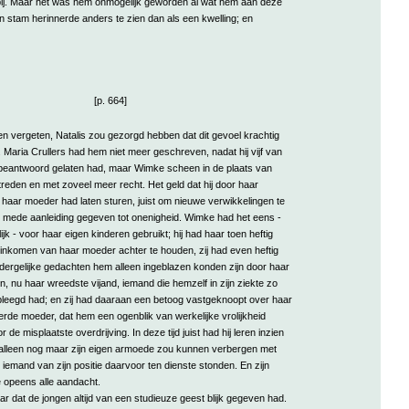
j. Maar het was hem onmogelijk geworden al wat hem aan deze
en stam herinnerde anders te zien dan als een kwelling; en
[p. 664]
en vergeten, Natalis zou gezorgd hebben dat dit gevoel krachtig
Maria Crullers had hem niet meer geschreven, nadat hij vijf van
beantwoord gelaten had, maar Wimke scheen in de plaats van
eden en met zoveel meer recht. Het geld dat hij door haar
haar moeder had laten sturen, juist om nieuwe verwikkelingen te
mede aanleiding gegeven tot onenigheid. Wimke had het eens -
ijk - voor haar eigen kinderen gebruikt; hij had haar toen heftig
 inkomen van haar moeder achter te houden, zij had even heftig
dergelijke gedachten hem alleen ingeblazen konden zijn door haar
n, nu haar wreedste vijand, iemand die hemzelf in zijn ziekte zo
rpleegd had; en zij had daaraan een betoog vastgeknoopt over haar
erde moeder, dat hem een ogenblik van werkelijke vrolijkheid
de misplaatste overdrijving. In deze tijd juist had hij leren inzien
n alleen nog maar zijn eigen armoede zou kunnen verbergen met
e iemand van zijn positie daarvoor ten dienste stonden. En zijn
 opeens alle aandacht.
r dat de jongen altijd van een studieuze geest blijk gegeven had.