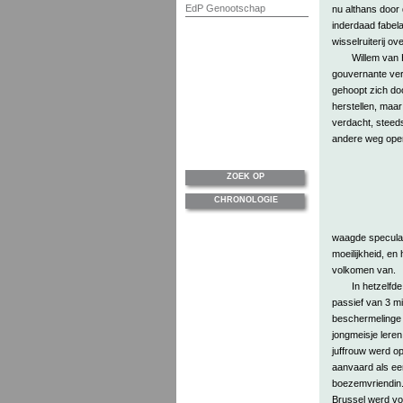
EdP Genootschap
nu althans door 
inderdaad fabel
wisselruiterij ov
Willem van 
gouvernante verg
gehoopt zich do
herstellen, maa
verdacht, steeds
andere weg open
ZOEK OP
CHRONOLOGIE
waagde speculati
moeilijkheid, en
volkomen van.
In hetzelfd
passief van 3 mi
beschermelinge 
jongmeisje leren
juffrouw werd op
aanvaard als ee
boezemvriendin. 
Brussel werd vo