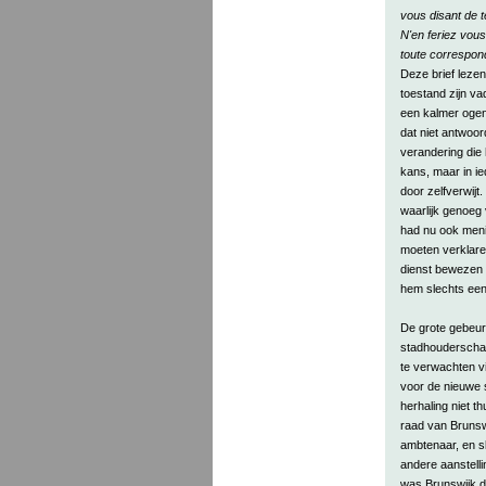
vous disant de 
N'en feriez vous
toute correspo
Deze brief lezen
toestand zijn va
een kalmer ogenb
dat niet antwoor
verandering die
kans, maar in ie
door zelfverwijt
waarlijk genoeg 
had nu ook menig
moeten verklare
dienst bewezen 
hem slechts een
De grote gebeurt
stadhouderschap
te verwachten vi
voor de nieuwe 
herhaling niet 
raad van Brunswi
ambtenaar, en s
andere aanstelli
was Brunswijk d