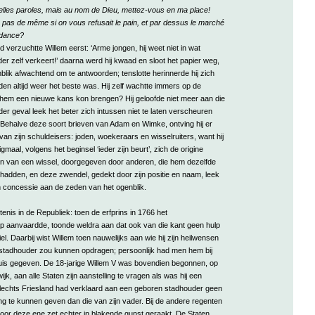
telles paroles, mais au nom de Dieu, mettez-vous en ma place!
 pas de même si on vous refusait le pain, et par dessus le marché
ndance?
d verzuchtte Willem eerst: ‘Arme jongen, hij weet niet in wat
der zelf verkeert!’ daarna werd hij kwaad en sloot het papier weg,
lik afwachtend om te antwoorden; tenslotte herinnerde hij zich
den altijd weer het beste was. Hij zelf wachtte immers op de
 hem een nieuwe kans kon brengen? Hij geloofde niet meer aan die
der geval leek het beter zich intussen niet te laten verscheuren
. Behalve deze soort brieven van Adam en Wimke, ontving hij er
van zijn schuldeisers: joden, woekeraars en wisselruiters, want hij
maal, volgens het beginsel ‘ieder zijn beurt’, zich de origine
n van een wissel, doorgegeven door anderen, die hem dezelfde
hadden, en deze zwendel, gedekt door zijn positie en naam, leek
 concessie aan de zeden van het ogenblik.
enis in de Republiek: toen de erfprins in 1766 het
 aanvaardde, toonde weldra aan dat ook van die kant geen hulp
el. Daarbij wist Willem toen nauwelijks aan wie hij zijn heilwensen
stadhouder zou kunnen opdragen; persoonlijk had men hem bij
thuis gegeven. De 18-jarige Willem V was bovendien begonnen, op
jk, aan alle Staten zijn aanstelling te vragen als was hij een
lechts Friesland had verklaard aan een geboren stadhouder geen
ng te kunnen geven dan die van zijn vader. Bij de andere regenten
oor deze ene zet echter in blakende gunst geraakt. De Staten