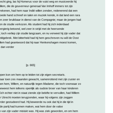
recht ging, las hij Homerus voor de vuist weg en musiceerde hij
Willem, die de gouverneur-generaal Van Imhoff immers tot zijn
rekenen, had hem naar Indië willen zenden, redenerend dat een
oede hand schreef en talen en muziek kende, in dat land een rara
 en zeer bruikbaar in dienst van de Compagnie; maar de jongen had
 en de studie verkozen. Als student had hij zich inderdaad
rgierig betoond, wel zeer in strijd met de heersende
toch verliep zijn studie langzaam, en nu verweet hij zijn vader dat
eldgebrek. Met bitterheid had hij hem geschreven nu wèl de Oost
illem had geantwoord dat hij naar Henkenshagen moest komen,
 dan verder
[p. 665]
pen kon om hem op te leiden tot zijn eigen secretaris.
aar toen zes maanden gewacht, samenrottend met zijn zuster en
en hem, Willem, en natuurlijk tegen
Madame
, die toch voorwaar zo
geweest hem telkens openlijk als oudste broer van haar kinderen
ch echter niet in staat ziende zijn belofte te vervullen, had Willem
 Utrecht moeten terugzenden, waar hij volgens zijn zeggen
der gestudeerd had. Hij beweerde nu ook dat hij in die tijd in
de partij had kunnen maken, wat hem door de valse
n van zijn vader mislukt was. Hij was ziek geworden, en om hem