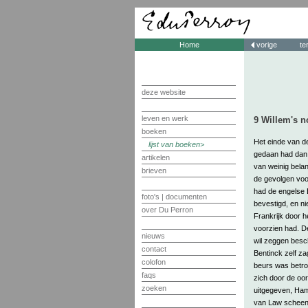
Home
vorige
te
deze website
leven en werk
9 Willem's n
boeken
Het einde van de
lijst van boeken
gedaan had dan 
artikelen
van weinig bela
brieven
de gevolgen voor
had de engelse 
foto's | documenten
bevestigd, en n
over Du Perron
Frankrijk door 
voorzien had. De 
nieuws
wil zeggen besc
contact
Bentinck zelf z
colofon
beurs was betro
faqs
zich door de oo
zoeken
uitgegeven, Ham
van Law scheen 