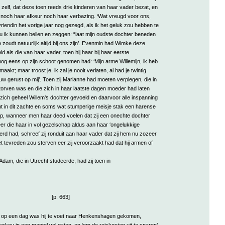
s zelf, dat deze toen reeds drie kinderen van haar vader bezat, en
d noch haar afkeur noch haar verbazing. ‘Wat vreugd voor ons,
iendin het vorige jaar nog gezegd, als ik het geluk zou hebben te
u ik kunnen bellen en zeggen: “laat mijn oudste dochter beneden
zoudt natuurlijk altijd bij ons zijn’. Evenmin had Wimke deze
d als die van haar vader, toen hij haar bij haar eerste
g eens op zijn schoot genomen had: ‘Mijn arme Willemijn, ik heb
aakt; maar troost je, ik zal je nooit verlaten, al had je twintig
uw gerust op mij’. Toen zij Marianne had moeten verplegen, die in
orven was en die zich in haar laatste dagen moeder had laten
zich geheel Willem's dochter gevoeld en daarvoor alle inspanning
t in dit zachte en soms wat stumperige meisje stak een harense
 op, wanneer men haar deed voelen dat zij een onechte dochter
r die haar in vol gezelschap aldus aan haar ‘ongelukkige
erd had, schreef zij ronduit aan haar vader dat zij hem nu zozeer
iet tevreden zou sterven eer zij veroorzaakt had dat hij armen of
dam, die in Utrecht studeerde, had zij toen in
[p. 663]
n; op een dag was hij te voet naar Henkenshagen gekomen,
rkou in een mantel vol gaten, en ‘om de reiskosten uit te sparen’,