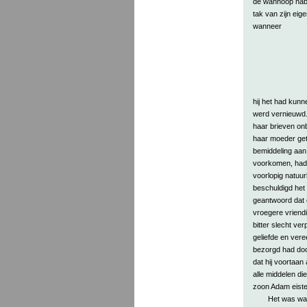
de wanhoop nabi
tak van zijn eig
wanneer
hij het had kunn
werd vernieuwd. 
haar brieven on
haar moeder getr
bemiddeling aan 
voorkomen, had 
voorlopig natuurl
beschuldigd het
geantwoord dat 
vroegere vriendi
bitter slecht ve
geliefde en vere
bezorgd had door 
dat hij voortaa
alle middelen di
zoon Adam eiste
Het was waa