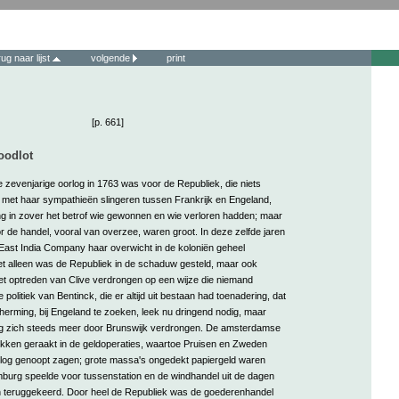
rug naar lijst
volgende
print
[p. 661]
oodlot
 zevenjarige oorlog in 1763 was voor de Republiek, die niets
met haar sympathieën slingeren tussen Frankrijk en Engeland,
ng in zover het betrof wie gewonnen en wie verloren hadden; maar
 de handel, vooral van overzee, waren groot. In deze zelfde jaren
East India Company haar overwicht in de koloniën geheel
iet alleen was de Republiek in de schaduw gesteld, maar ook
het optreden van Clive verdrongen op een wijze die niemand
politiek van Bentinck, die er altijd uit bestaan had toenadering, dat
herming, bij Engeland te zoeken, leek nu dringend nodig, maar
ag zich steeds meer door Brunswijk verdrongen. De amsterdamse
kken geraakt in de geldoperaties, waartoe Pruisen en Zweden
rlog genoopt zagen; grote massa's ongedekt papiergeld waren
burg speelde voor tussenstation en de windhandel uit de dagen
teruggekeerd. Door heel de Republiek was de goederenhandel