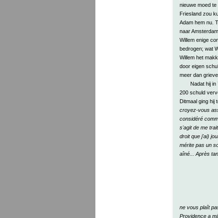
nieuwe moed te 
Friesland zou k
Adam hem nu. Te
naar Amsterdam 
Willem enige con
bedrogen; wat Wi
Willem het makke
door eigen schu
meer dan grieve
Nadat hij i
200 schuld verv
Ditmaal ging hij
croyez-vous asse
considéré comme
s'agit de me tra
droit que j'ai) j
mérite pas un sor
aîné... Après ta
ne vous plaît p
Providence a mis