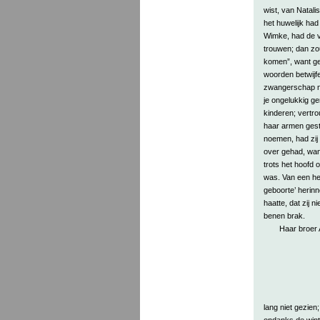
wist, van Natali
het huwelijk ha
Wimke, had de vr
trouwen; dan zo
komen”, want ge 
woorden betwijfel
zwangerschap no
je ongelukkig gem
kinderen; vertro
haar armen gest
noemen, had zij 
over gehad, wan
trots het hoofd
was. Van een hee
geboorte’ herinn
haatte, dat zij n
benen brak.
Haar broer A
lang niet gezie
ondanks de winte