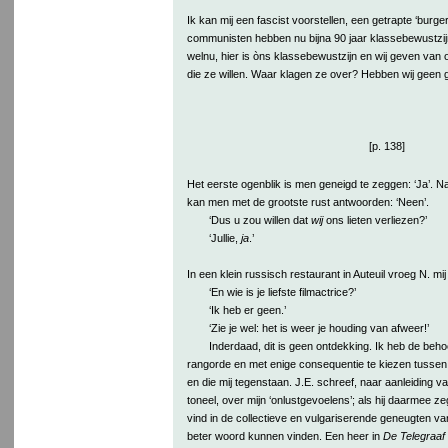
Ik kan mij een fascist voorstellen, een getrapte ‘burge
communisten hebben nu bijna 90 jaar klassebewustzijn
welnu, hier is òns klassebewustzijn en wij geven van 
die ze willen. Waar klagen ze over? Hebben wij geen ge
[p. 138]
Het eerste ogenblik is men geneigd te zeggen: ‘Ja’. 
kan men met de grootste rust antwoorden: ‘Neen’.
‘Dus u zou willen dat
wij
ons lieten verliezen?’
‘Jullie,
ja
.’
In een klein russisch restaurant in Auteuil vroeg N. mi
‘En wie is je liefste filmactrice?’
‘Ik heb er geen.’
‘Zie je wel: het is weer je houding van afweer!’
Inderdaad, dit is geen ontdekking. Ik heb de beho
rangorde en met enige consequentie te kiezen tussen
en die mij tegenstaan. J.E. schreef, naar aanleiding v
toneel, over mijn ‘onlustgevoelens’; als hij daarmee ze
vind in de collectieve en vulgariserende geneugten van
beter woord kunnen vinden. Een heer in
De Telegraaf