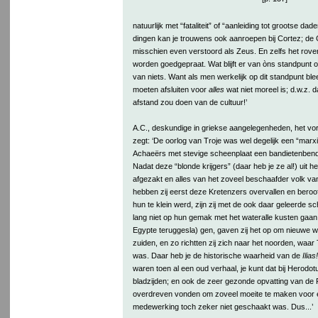
natuurlijk met “fataliteit” of “aanleiding tot grootse da
dingen kan je trouwens ook aanroepen bij Cortez; 
misschien even verstoord als Zeus. En zelfs het rov
worden goedgepraat. Wat blijft er van òns standpunt ove
van niets. Want als men werkelijk op dit standpunt ble
moeten afsluiten voor
alles
wat niet moreel is; d.w.z. 
afstand zou doen van de cultuur!’
A.C., deskundige in griekse aangelegenheden, het vor
zegt: ‘De oorlog van Troje was wel degelijk een “marxi
Achaeërs met stevige scheenplaat een bandietenbende
Nadat deze “blonde krijgers” (daar heb je ze al!) uit h
afgezakt en alles van het zoveel beschaafder volk v
hebben zij eerst deze Kretenzers overvallen en beroo
hun te klein werd, zijn zij met de ook daar geleerde s
lang niet op hun gemak met het wateralle kusten gaan
Egypte teruggesla) gen, gaven zij het op om nieuwe w
zuiden, en zo richtten zij zich naar het noorden, waar
was. Daar heb je de historische waarheid van de
Ilias!
waren toen al een oud verhaal, je kunt dat bij Herodo
bladzijden; en ook de zeer gezonde opvatting van de P
overdreven vonden om zoveel moeite te maken voor 
medewerking toch zeker niet geschaakt was. Dus...’