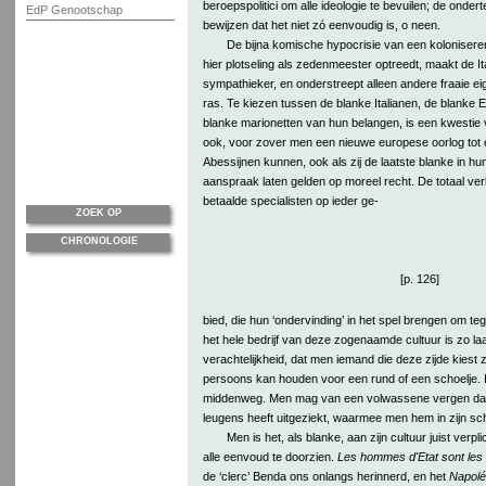
beroepspolitici om alle ideologie te bevuilen; de onde
EdP Genootschap
bewijzen dat het niet zó eenvoudig is, o neen.
De bijna komische hypocrisie van een koloniseren
hier plotseling als zedenmeester optreedt, maakt de I
sympathieker, en onderstreept alleen andere fraaie e
ras. Te kiezen tussen de blanke Italianen, de blanke 
blanke marionetten van hun belangen, is een kwestie v
ook, voor zover men een nieuwe europese oorlog tot el
Abessijnen kunnen, ook als zij de laatste blanke in hu
aanspraak laten gelden op moreel recht. De totaal ver
betaalde specialisten op ieder ge-
ZOEK OP
CHRONOLOGIE
[p. 126]
bied, die hun ‘ondervinding’ in het spel brengen om te
het hele bedrijf van deze zogenaamde cultuur is zo la
verachtelijkheid, dat men iemand die deze zijde kiest
persoons kan houden voor een rund of een schoelje. I
middenweg. Men mag van een volwassene vergen dat 
leugens heeft uitgeziekt, waarmee men hem in zijn scho
Men is het, als blanke, aan zijn cultuur juist verpl
alle eenvoud te doorzien.
Les hommes d'Etat sont les 
de ‘clerc’ Benda ons onlangs herinnerd, en het
Napoléo