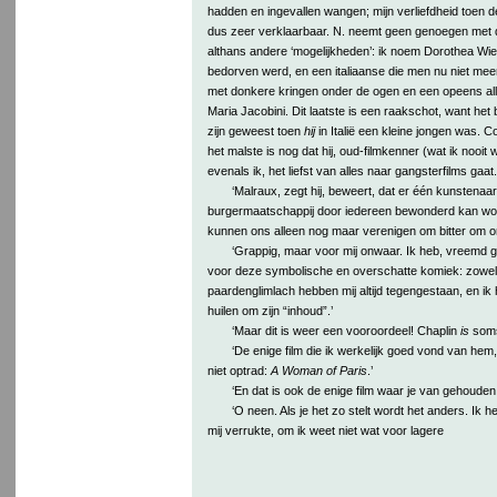
hadden en ingevallen wangen; mijn verliefdheid toen 
dus zeer verklaarbaar. N. neemt geen genoegen met de
althans andere ‘mogelijkheden’: ik noem Dorothea Wiec
bedorven werd, en een italiaanse die men nu niet meer
met donkere kringen onder de ogen en een opeens all
Maria Jacobini. Dit laatste is een raakschot, want het bl
zijn geweest toen
hij
in Italië een kleine jongen was. 
het malste is nog dat hij, oud-filmkenner (wat ik nooit 
evenals ik, het liefst van alles naar gangsterfilms gaat.
‘Malraux, zegt hij, beweert, dat er één kunstenaar 
burgermaatschappij door iedereen bewonderd kan word
kunnen ons alleen nog maar verenigen om bitter om ons
‘Grappig, maar voor mij onwaar. Ik heb, vreemd 
voor deze symbolische en overschatte komiek: zowel zi
paardenglimlach hebben mij altijd tegengestaan, en i
huilen om zijn “inhoud”.’
‘Maar dit is weer een vooroordeel! Chaplin
is
soms
‘De enige film die ik werkelijk goed vond van hem
niet optrad:
A Woman of Paris
.’
‘En dat is ook de enige film waar je van gehouden
‘O neen. Als je het zo stelt wordt het anders. Ik 
mij verrukte, om ik weet niet wat voor lagere