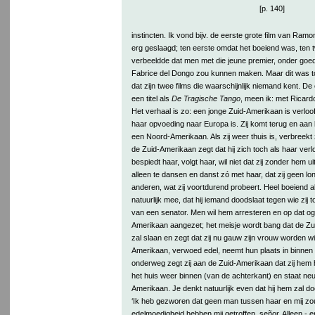
[p. 140]
instincten. Ik vond bijv. de eerste grote film van Ram
erg geslaagd; ten eerste omdat het boeiend was, ten 
verbeeldde dat men met die jeune premier, onder goed
Fabrice del Dongo zou kunnen maken. Maar dit was to
dat zijn twee films die waarschijnlijk niemand kent. De
een titel als
De Tragische Tango
, meen ik: met Ricard
Het verhaal is zo: een jonge Zuid-Amerikaan is verloo
haar opvoeding naar Europa is. Zij komt terug en aan
een Noord-Amerikaan. Als zij weer thuis is, verbreekt 
de Zuid-Amerikaan zegt dat hij zich toch als haar verl
bespiedt haar, volgt haar, wil niet dat zij zonder hem 
alleen te dansen en danst zó met haar, dat zij geen l
anderen, wat zij voortdurend probeert. Heel boeiend al
natuurlijk mee, dat hij iemand doodslaat tegen wie zij 
van een senator. Men wil hem arresteren en op dat o
Amerikaan aangezet; het meisje wordt bang dat de Z
zal slaan en zegt dat zij nu gauw zijn vrouw worden wil
Amerikaan, verwoed edel, neemt hun plaats in binnen 
onderweg zegt zij aan de Zuid-Amerikaan dat zij hem ha
het huis weer binnen (van de achterkant) en staat n
Amerikaan. Je denkt natuurlijk even dat hij hem zal do
‘Ik heb gezworen dat geen man tussen haar en mij 
edelmoedigheid hebben mij getroffen, señor. Alleen - e