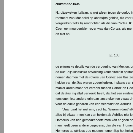
November 1935
N., uitgeweken Italiaan, is niet alleen tegen de oorlog
rooftocht van Mussolini op abessijns gebied, die voor 
vergeleken zelfs bij rooftochten als die van Cortez. I
Coen een nog genialer rover was dan Cortez, als men
en niet op
[p. 135]
de pittoreske details van de verovering van Mexico, op 
de
Ilias
. Zijn klassieke opvoeding komt direct in opstan
nemen dat men met de rovers van Cortez een
Ilias
zo
helden van de
Ilias
waren zoveel edeler. Inplaats van 
manier alleen maar het verschil tussen Cortez en Coen
dat de
Ilias
mij altijd verveeld heeft, dat het een eindeloz
tenslotte niets anders erin dan lanssteken en zwaard-
voor de edele gebaren van een vechtdier als Achilles.
‘Dáár gaat het niet om’, zegt hij. ‘Waarom dan? a
alles bij elkaar; men kan van helden als Achilles niet
Homerus van hen gemaakt heeft; men kàn er geen and
men heeft geen andere gegevens, dan die van Homeru
Homerus au sérieux zou moeten nemen liep het helema