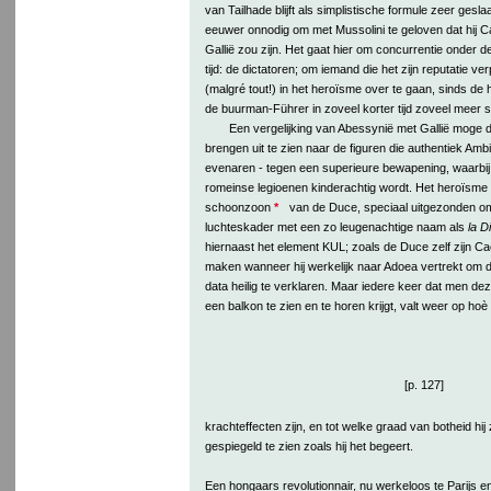
van Tailhade blijft als simplistische formule zeer gesl
eeuwer onnodig om met Mussolini te geloven dat hij C
Gallië zou zijn. Het gaat hier om concurrentie onder 
tijd: de dictatoren; om iemand die het zijn reputatie ver
(malgré tout!) in het heroïsme over te gaan, sinds d
de buurman-Führer in zoveel korter tijd zoveel meer 
Een vergelijking van Abessynië met Gallië moge d
brengen uit te zien naar de figuren die authentiek Amb
evenaren - tegen een superieure bewapening, waarbij
romeinse legioenen kinderachtig wordt. Het heroïsme
schoonzoon
*
van de Duce, speciaal uitgezonden om 
luchteskader met een zo leugenachtige naam als
la D
hiernaast het element KUL; zoals de Duce zelf zijn Cae
maken wanneer hij werkelijk naar Adoea vertrekt om
data heilig te verklaren. Maar iedere keer dat men dez
een balkon te zien en te horen krijgt, valt weer op hoè
[p. 127]
krachteffecten zijn, en tot welke graad van botheid hij
gespiegeld te zien zoals hij het begeert.
Een hongaars revolutionnair, nu werkeloos te Parijs en