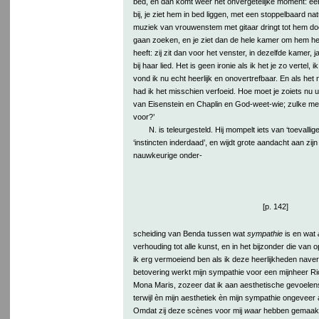
bed, en dan komt weer het onvergetelijke moment: een
bij, je ziet hem in bed liggen, met een stoppelbaard natu
muziek van vrouwenstem met gitaar dringt tot hem doo
gaan zoeken, en je ziet dan de hele kamer om hem hee
heeft: zij zit dan voor het venster, in dezelfde kamer,
bij haar lied. Het is geen ironie als ik het je zo vertel,
vond ik nu echt heerlijk en onovertrefbaar. En als het 
had ik het misschien verfoeid. Hoe moet je zoiets nu
van Eisenstein en Chaplin en God-weet-wie; zulke me
voor?’
N. is teleurgesteld. Hij mompelt iets van ‘toevalli
‘instincten inderdaad’, en wijdt grote aandacht aan zij
nauwkeurige onder-
[p. 142]
scheiding van Benda tussen wat
sympathie
is en wat
verhouding tot alle kunst, en in het bijzonder die van 
ik erg vermoeiend ben als ik deze heerlijkheden naver
betovering werkt mijn sympathie voor een mijnheer Ri
Mona Maris, zozeer dat ik aan aesthetische gevoelens
terwijl èn mijn aesthetiek èn mijn sympathie ongeveer
Omdat zij deze scènes voor mij
waar
hebben gemaakt