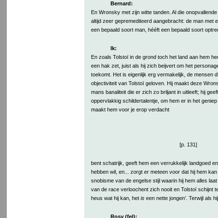
Bernard:
En Wronsky met zijn witte tanden. Al die onopvallende tr
altijd zeer gepremediteerd aangebracht: de man met e
een bepaald soort man, hééft een bepaald soort optre
Ik:
En zoals Tolstoï in de grond toch het land aan hem he
een hak zet, juist als hij zich beijvert om het persona
toekomt. Het is eigenlijk erg vermakelijk, de mensen di
objectiviteit van Tolstoï geloven. Hij maakt deze Wrons
mans banaliteit die er zich zo briljant in uitleeft; hij gee
oppervlakkig schildertalentje, om hem er in het geniep
maakt hem voor je erop verdacht
[p. 131]
bent schatrijk, geeft hem een verrukkelijk landgoed 
hebben wil, en... zorgt er meteen voor dat hij hem ka
snobisme van de engelse stijl waarin hij hem alles laat
van de race verloochent zich nooit en Tolstoï schijnt t
heus wat hij kan, het
is
een nette jongen’. Terwijl als hi
Rosy (fel):