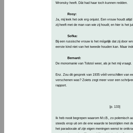
Wronsky heeft. Dàt had haar toch kunnen redden.
Rosy:
Ja, mij leek het ook erg onjuist. Een vrouw houdt altij
zij heeft met de man van wie zij houdt; en hier is het ju
Sofka:
Bij een russische vrouw is het mógelijk dat zij door w
eerste kind niet van het tweede houden kan. Maar ind
Bernard:
De monomanie van Tolstoï weer, als je het mij vraagt.
Enz. Zou dit gesprek van 1935 véél verschillen van e
verschenen was? Zoiets zegt meer voor een schrijver
rapport.
[p. 133]
Ik heb nooit begrepen waarom M.t.B., zo polemisch a
steeds erop uit om de ene waarde te bestrijden met d
het paradoxale af zijn eigen meningen wenst te ontkr