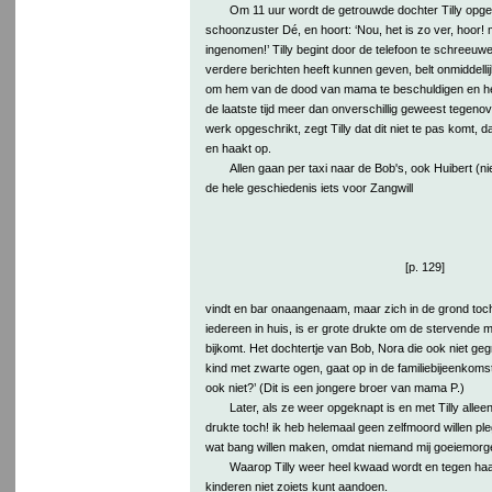
Om 11 uur wordt de getrouwde dochter Tilly opgeb
schoonzuster Dé, en hoort: ‘Nou, het is zo ver, hoor!
ingenomen!’ Tilly begint door de telefoon te schreeuw
verdere berichten heeft kunnen geven, belt onmiddelli
om hem van de dood van mama te beschuldigen en hem 
de laatste tijd meer dan onverschillig geweest tegenove
werk opgeschrikt, zegt Tilly dat dit niet te pas komt, 
en haakt op.
Allen gaan per taxi naar de Bob's, ook Huibert (ni
de hele geschiedenis iets voor Zangwill
[p. 129]
vindt en bar onaangenaam, maar zich in de grond to
iedereen in huis, is er grote drukte om de stervende 
bijkomt. Het dochtertje van Bob, Nora die ook niet geg
kind met zwarte ogen, gaat op in de familiebijeenkom
ook niet?’ (Dit is een jongere broer van mama P.)
Later, als ze weer opgeknapt is en met Tilly allee
drukte toch! ik heb helemaal geen zelfmoord willen ple
wat bang willen maken, omdat niemand mij goeiemorg
Waarop Tilly weer heel kwaad wordt en tegen haar
kinderen niet zoiets kunt aandoen.