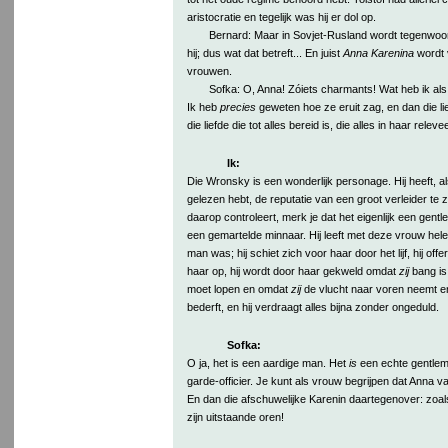
aristocratie en tegelijk was hij er dol op.
Bernard: Maar in Sovjet-Rusland wordt tegenwoo
hij; dus wat dat betreft... En juist
Anna Karenina
wordt 
vrouwen.
Sofka: O, Anna! Zóiets charmants! Wat heb ik al
Ik heb
precies
geweten hoe ze eruit zag, en dan die l
die liefde die tot alles bereid is, die alles in haar relevee
Ik:
Die Wronsky is een wonderlijk personage. Hij heeft, al
gelezen hebt, de reputatie van een groot verleider te z
daarop controleert, merk je dat het eigenlijk een gentl
een gemartelde minnaar. Hij leeft met deze vrouw helem
man was; hij schiet zich voor haar door het lijf, hij offer
haar op, hij wordt door haar gekweld omdat
zij
bang is 
moet lopen en omdat
zij
de vlucht naar voren neemt e
bederft, en hij verdraagt alles bijna zonder ongeduld.
Sofka:
O ja, het is een aardige man. Het
is
een echte gentlem
garde-officier. Je kunt als vrouw begrijpen dat Anna 
En dan die afschuwelijke Karenin daartegenover: zoals 
zijn uitstaande oren!