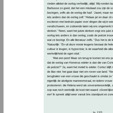
vinden allebei de oorlog verfoeilijk; altijd. Wij vonden la
Barbusse zo goed, dat het een misdaad zou zijn de s
bezingen, zelfs als de oorlog die had’. ‘Jawel, maar ee
iets anders dan de oorlog zelf.’ ‘Helaas ja! en daar zit 
exciteren met bedrukt papier over dingen die wij in we
verafschuwen, en zodoende laten wij ons ongemerkt t
denken.’ ‘Neen, want het juiste denken zegt ons juist 
oorlog iets anders
is
dan oorlog; zoals de poëzie trouwe
wat ze bezingt. En alle literatuur zelfs.’ ‘Dus het is de 
‘Natuurlijk.’ ‘En uit deze mooie leugens bestaat de hele
cultuur
is
leugen,
is
hypocrisie; is de waarheid die all
werkelijkheid de ogen sluit.’
‘Wat een pest! Maar om terug te komen tot ons pun
dat de oorlog van Homerus edeler is dan die van Cort
de poëzie?’ ‘Ja, want het motief is edeler. Cortez blijft
de
Ilias
niet: het gaat daar niet om roven van land.’ ‘N
terughalen van een vrouw die geschaakt is omdat ze 't
eigenlijk de akeligste mannenmoraal, en iedere vrou
protesteren: die Helena werd als onverantwoordelijk, 
sop was toch werkelijk de kool niet waard: zóveel lijk
eer! Ik spreek altijd weer vanuit òns standpunt en zo
[p. 137]