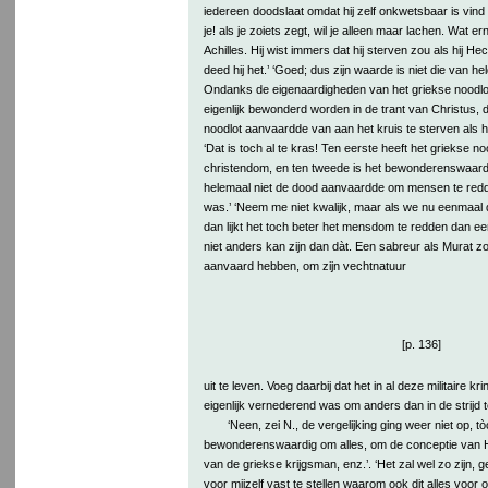
iedereen doodslaat omdat hij zelf onkwetsbaar is vind i
je! als je zoiets zegt, wil je alleen maar lachen. Wat ernst
Achilles. Hij wist immers dat hij sterven zou als hij H
deed hij het.’ ‘Goed; dus zijn waarde is niet die van hel
Ondanks de eigenaardigheden van het griekse noodlo
eigenlijk bewonderd worden in de trant van Christus, 
noodlot aanvaardde van aan het kruis te sterven als 
‘Dat is toch al te kras! Ten eerste heeft het griekse no
christendom, en ten tweede is het bewonderenswaardige
helemaal niet de dood aanvaardde om mensen te redden
was.’ ‘Neem me niet kwalijk, maar als we nu eenmaal
dan lijkt het toch beter het mensdom te redden dan ee
niet anders kan zijn dan dàt. Een sabreur als Murat 
aanvaard hebben, om zijn vechtnatuur
[p. 136]
uit te leven. Voeg daarbij dat het in al deze militaire k
eigenlijk vernederend was om anders dan in de strijd te
‘Neen, zei N., de vergelijking ging weer niet op, tò
bewonderenswaardig om alles, om de conceptie van 
van de griekse krijgsman, enz.’. ‘Het zal wel zo zijn, g
voor mijzelf vast te stellen waarom ook dit alles voor o