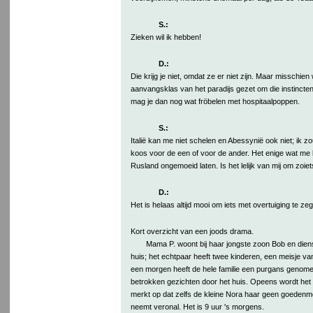
S.:
Zieken wil ik hebben!
D.:
Die krijg je niet, omdat ze er niet zijn. Maar misschien
aanvangsklas van het paradijs gezet om die instincten 
mag je dan nog wat fröbelen met hospitaalpoppen.
S.:
Italië kan me niet schelen en Abessynië ook niet; ik zou 
koos voor de een of voor de ander. Het enige wat me 
Rusland ongemoeid laten. Is het lelijk van mij om zoie
D.:
Het is helaas altijd mooi om iets met overtuiging te ze
Kort overzicht van een joods drama.
Mama P. woont bij haar jongste zoon Bob en diens
huis; het echtpaar heeft twee kinderen, een meisje v
een morgen heeft de hele familie een purgans genomen,
betrokken gezichten door het huis. Opeens wordt het 
merkt op dat zelfs de kleine Nora haar geen goedenm
neemt veronal. Het is 9 uur 's morgens.