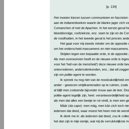
[p. 134]
Het moeten kiezen tussen communisten en fascisten 
aan de indianenboeken waarin de blanke jager zich v
Comanchen of met de Apachen. In het eerste geval h
bloeddorstige, roofziekste, enz. stam te zijn en de 
de roodhuiden, in het tweede geval is het precies and
Het gaat voor mij steeds minder om de oppositi
om het onderscheid massamens en niet-massamens.
Strijden tegen een bepaalde orde, in de oppositie 
Als men overwonnen heeft en de nieuwe orde is inges
voor het ‘heil van de mensheid’) deze nieuwe orde bew
ontevredenen, andersdenkenden, enz.; dat wil zeggen
zijn om
politie-agent
te worden.
Ik spreek nu nog niet van de noodzakelijkheid om - 
ander - gewezen strijdkameraden op te ruimen, zoals
al blijft men zodoende bijzonder trouw aan de leer. D
politie-agent tegelijk zijn, heet: verantwoordelijkheid o
als men dat alles een beetje te rot vindt, is men een ge
Máár (
da capo
): men màg, men kàn zich toch niet
iedereen dat deed, waar moest het heen met de were
Ik denk me in: als iedereen dat deed, zou ik colle
het dan zijn in mijn eentje, wat mij de verrukkelijkste ma