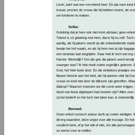
Levin, bah! wat een vervelend heer. En dat nare kind K
trouwt, precies de vrouw die hij hebben moest, de vr
om kinderen te maken.
Sofka:
Gelukkig dat je hem ook niet kunt uitstaan; geen enkel
Tolstoï is zó gelukkig met hem; dat is hij nu zelf. Toch
aardig, als hij jaloers wordt op die onbeduidende stads
beetje het hof maakt, en als hij hem met al zijn bagag
een tarantas laat wegrijden. Daar heb ik toch wel erg
Harriet: Werkelijk? Om die gek die jaloers werd terwijl
zwanger was? Ik heb nooit zoiets ergerlijks gelezen. En
God, het hele boek door. En die eindeloze praatjes ov
flauwe historie aan het eind, als hij opeens vlak bij G
vrouw en kind niet door de bliksem zijn getroffen. Wa
dáárop? Waarom moesten we die Levin weer krijgen, te
dood van Anna afgelopen had moeten zijn? Alles over An
zij het bederft en het toch niet laten kan, is meesterlijk.
Bernard:
Geen enkel russisch auteur durft op zoiets eindigen. 
dit erg waardeer, deze angst voor alle trucage. En het i
verplicht bent, of je het wilt of niet, om alle personages
ze wenst voor te stellen.