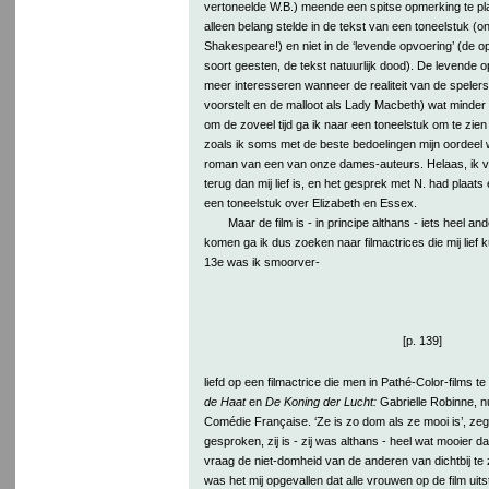
vertoneelde W.B.) meende een spitse opmerking te plaa
alleen belang stelde in de tekst van een toneelstuk (on
Shakespeare!) en niet in de ‘levende opvoering’ (de op
soort geesten, de tekst natuurlijk dood). De levende o
meer interesseren wanneer de realiteit van de speler
voorstelt en de malloot als Lady Macbeth) wat minder
om de zoveel tijd ga ik naar een toneelstuk om te zien 
zoals ik soms met de beste bedoelingen mijn oordeel
roman van een van onze dames-auteurs. Helaas, ik vind 
terug dan mij lief is, en het gesprek met N. had plaat
een toneelstuk over Elizabeth en Essex.
Maar de film is - in principe althans - iets heel a
komen ga ik dus zoeken naar filmactrices die mij lief 
13e was ik smoorver-
[p. 139]
liefd op een filmactrice die men in Pathé-Color-films t
de Haat
en
De Koning der Lucht:
Gabrielle Robinne, n
Comédie Française. ‘Ze is zo dom als ze mooi is’, ze
gesproken, zij is - zij was althans - heel wat mooier da
vraag de niet-domheid van de anderen van dichtbij te 
was het mij opgevallen dat alle vrouwen op de film ui