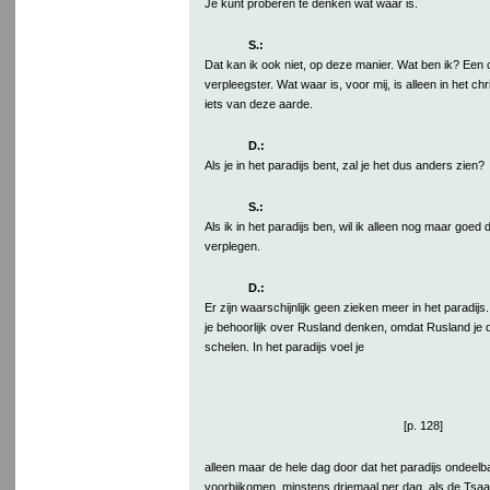
Je kunt proberen te denken wat waar is.
S.:
Dat kan ik ook niet, op deze manier. Wat ben ik? Een c
verpleegster. Wat waar is, voor mij, is alleen in het c
iets van deze aarde.
D.:
Als je in het paradijs bent, zal je het dus anders zien?
S.:
Als ik in het paradijs ben, wil ik alleen nog maar goed
verplegen.
D.:
Er zijn waarschijnlijk geen zieken meer in het paradijs. 
je behoorlijk over Rusland denken, omdat Rusland je 
schelen. In het paradijs voel je
[p. 128]
alleen maar de hele dag door dat het paradijs ondeelba
voorbijkomen, minstens driemaal per dag, als de Tsaa