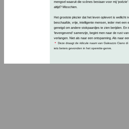
mengsel waaruit die scènes bestaan voor mij ‘poëzie’ 
altijd? Misschien.
Het grootste plezier dat het leven oplevert is wellicht
beschaafde, vrije, intelligente mensen, ieder met een 
geneigd om andere stokpaardjes te zien berijden. En t
‘levengevend’ samenzijn, begint men naar de rust van
verlangen. Niet als naar een ontspanning. Als naar een
*
Deze draagt de ridicule naam van Galeazzo Ciano di 
iets beters gevonden in het operette-genre.