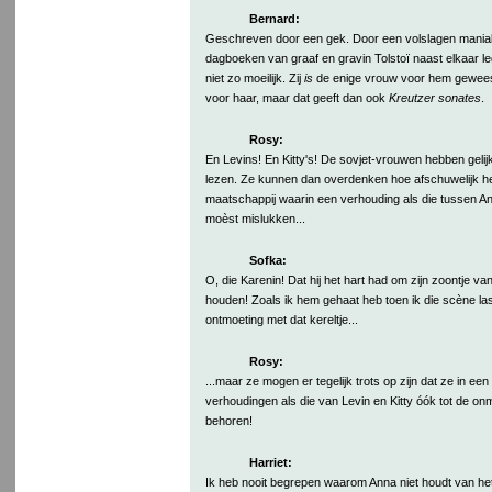
Bernard:
Geschreven door een gek. Door een volslagen maniak
dagboeken van graaf en gravin Tolstoï naast elkaar leg
niet zo moeilijk. Zij
is
de enige vrouw voor hem geweest
voor haar, maar dat geeft dan ook
Kreutzer sonates
.
Rosy:
En Levins! En Kitty's! De sovjet-vrouwen hebben gelij
lezen. Ze kunnen dan overdenken hoe afschuwelijk h
maatschappij waarin een verhouding als die tussen 
moèst mislukken...
Sofka:
O, die Karenin! Dat hij het hart had om zijn zoontje van
houden! Zoals ik hem gehaat heb toen ik die scène las
ontmoeting met dat kereltje...
Rosy:
...maar ze mogen er tegelijk trots op zijn dat ze in ee
verhoudingen als die van Levin en Kitty óók tot de on
behoren!
Harriet:
Ik heb nooit begrepen waarom Anna niet houdt van het 