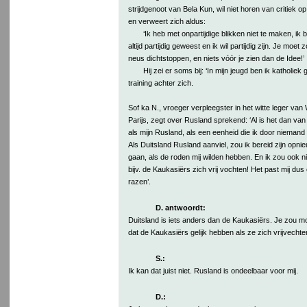
strijdgenoot van Bela Kun, wil niet horen van critiek 
en verweert zich aldus:
‘Ik heb met onpartijdige blikken niet te maken, ik b
altijd partijdig geweest en ik wil partijdig zijn. Je moe
neus dichtstoppen, en niets vóór je zien dan de Idee!’
Hij zei er soms bij: ‘In mijn jeugd ben ik katholie
training achter zich.
Sof ka N., vroeger verpleegster in het witte leger van
Parijs, zegt over Rusland sprekend: ‘Al is het dan van 
als mijn Rusland, als een eenheid die ik door niemand 
Als Duitsland Rusland aanviel, zou ik bereid zijn opni
gaan, als de roden mij wilden hebben. En ik zou ook 
bijv. de Kaukasiërs zich vrij vochten! Het past mij dus 
razen’.
D. antwoordt:
Duitsland is iets anders dan de Kaukasiërs. Je zou 
dat de Kaukasiërs gelijk hebben als ze zich vrijvechte
S.:
Ik kan dat juist niet. Rusland is ondeelbaar voor mij.
D.: