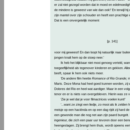
er zal niet gezegd worden dat in moed en edelmoedigh
de mindere is geweest van wie dan ook!’ En terwijl hij 
zijn mantel over zijn schouder en heeft een prachtige 
Dat is een onvergetelijk moment
[p. 141]
voor mij geweest! En dan loopt hij natuurlijk naar bui
jongen knalt hem op de stoep neer.’
Ik heb het blijkbaar niet mooi genoeg verteld, wan
toegeeflijkheid als tegenover kinderen en gekken. Allee
beeft, spaar ik hem ook niets meer.
‘De andere film heette
Romance of Rio Grande;
m
Maris. Deze Mona had heel goed kunnen worden, zij wa
Dolores del Rio en heel wat aardiger. Maar in een volg
tenor en er is niets van overgebleven. Hierin was ze ver
‘Zie je wel dat je voor filmactrices voelen kunt!’
‘...want ze zingt een liedje, zo mooi als ik zelden 
meisje op een haciënda en op een dag rijdt zij hard de
een gewonde man die nog net aan zijn paard bungelt.
ingenieur, die zich een paar uur tevoren door een ben
heengeslagen. Zij brengt hem thuis, wordt opeens een 