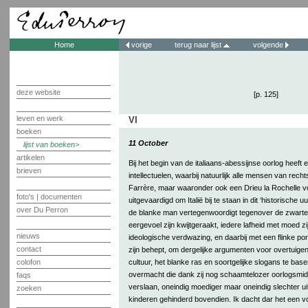
Home
vorige
terug naar lijst
volgende
deze website
[p. 125]
leven en werk
VI
boeken
11 October
lijst van boeken
artikelen
Bij het begin van de italiaans-abessijnse oorlog heeft 
brieven
intellectuelen, waarbij natuurlijk alle mensen van rech
Farrère, maar waaronder ook een Drieu la Rochelle v
foto's | documenten
uitgevaardigd om Italië bij te staan in dit ‘historische uur’
over Du Perron
de blanke man vertegenwoordigt tegenover de zwarte
eergevoel zijn kwijtgeraakt, iedere lafheid met moed z
nieuws
ideologische verdwazing, en daarbij met een flinke por
contact
zijn behept, om dergelijke argumenten voor overtuige
cultuur, het blanke ras en soortgelijke slogans te ba
colofon
overmacht die dank zij nog schaamtelozer oorlogsmidde
faqs
verslaan, oneindig moediger maar oneindig slechter u
zoeken
kinderen gehinderd bovendien. Ik dacht dar het een 