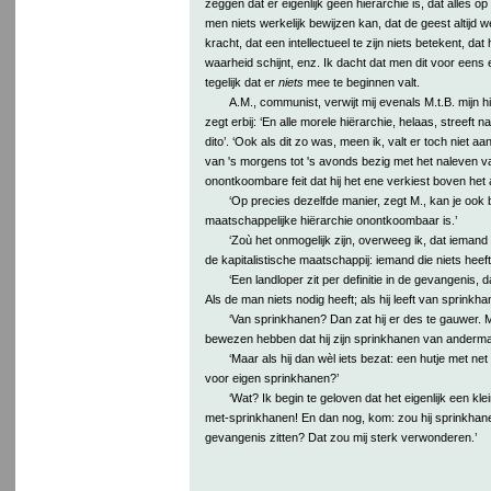
zeggen dat er eigenlijk geen hiërarchie is, dat alles o
men niets werkelijk bewijzen kan, dat de geest altijd we
kracht, dat een intellectueel te zijn niets betekent, dat 
waarheid schijnt, enz. Ik dacht dat men dit voor eens 
tegelijk dat er
niets
mee te beginnen valt.
A.M., communist, verwijt mij evenals M.t.B. mijn 
zegt erbij: ‘En alle morele hiërarchie, helaas, streeft
dito’. ‘Ook als dit zo was, meen ik, valt er toch niet a
van 's morgens tot 's avonds bezig met het naleven 
onontkoombare feit dat hij het ene verkiest boven het 
‘Op precies dezelfde manier, zegt M., kan je ook
maatschappelijke hiërarchie onontkoombaar is.’
‘Zoù het onmogelijk zijn, overweeg ik, dat iemand
de kapitalistische maatschappij: iemand die niets heeft,
‘Een landloper zit per definitie in de gevangenis, 
Als de man niets nodig heeft; als hij leeft van sprinkhan
‘Van sprinkhanen? Dan zat hij er des te gauwer
bewezen hebben dat hij zijn sprinkhanen van anderman
‘Maar als hij dan wèl iets bezat: een hutje met n
voor eigen sprinkhanen?’
‘Wat? Ik begin te geloven dat het eigenlijk een klei
met-sprinkhanen! En dan nog, kom: zou hij sprinkhanen
gevangenis zitten? Dat zou mij sterk verwonderen.’