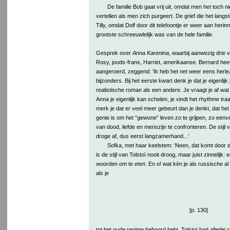
De familie Bob gaat vrij uit, omdat men het toch ni
vertellen als men zich purgeert. De grief die het langste
Tilly, omdat Dolf door dit telefoontje er weer aan herinner
grootste schreeuwlelijk was van de hele familie.
Gesprek over
Anna Karenina
, waarbij aanwezig drie 
Rosy, joods-frans, Harriet, amerikaanse. Bernard hee
aangeroerd, zeggend: ‘Ik heb het net weer eens herleze
bijzonders. Bij het eerste kwart denk je dat je eigenlijk 
realistische roman als een andere. Je vraagt je af wat
Anna je eigenlijk kan schelen, je vindt het rhythme t
merk je dat er veel meer gebeurt dan je denkt, dat het 
genie is om het “gewone” leven zo te grijpen, zo een
van dood, liefde en menszijn te confronteren. De stijl v
droge af, dus eerst langzamerhand...’
Sofka, met haar keelstem: ‘Neen, dat komt door de
is de stijl van Tolstoï nooit droog, maar juist zinnelijk
woorden om te
eten
. En o! wat kèn je als russische 
als je
[p. 130]
tot het oude regime behoord hebt. Tolstoï had allerlei 