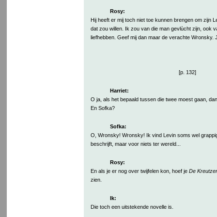
Rosy:
Hij heeft er mij toch niet toe kunnen brengen om zijn Le
dat zou willen. Ik zou van die man gevlùcht zijn, ook v
liefhebben. Geef mij dan maar de verachte Wronsky. Ji
[p. 132]
Harriet:
O ja, als het bepaald tussen die twee moest gaan, d
En Sofka?
Sofka:
O, Wronsky! Wronsky! Ik vind Levin soms wel grappig
beschrijft, maar voor niets ter wereld...
Rosy:
En als je er nog over twijfelen kon, hoef je
De Kreutzer
zien.
Ik:
Die toch een uitstekende novelle is.