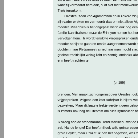
want zij vermoordt hem ook, al of niet met medewerking
Troje terugkomt.
Orestes, zoon van Agamemnon en in zekere zin 
zijn vader wreken en vermoordt daarom niet alleen Aig
moeder. Misschien is het ongepast hierin ook nog een 
familie-kannibalisme, maar de Erinnyen nemen het hem
vervolgen hem. Hij wordt tenslotte vrijgesproken omd
moeder schijnt te gaan en omdat aangenomen wordt 
dochter, maar Klytaimnestra niet haar man mocht slach
griekse traditie lijkt weinig licht en zonnig, ondanks all
erin heeft trachten te
[p. 199]
brengen. Men maakt zich ongerust over Orestes, ook 
vrijgesproken. Volgens een later schrijver is hij trou
bezweken, ‘Maar dit laatste trekje verdient geen geloo
is immers ook nog de uitkomst om alles symbolisch te 
Ik vroeg aan de stendhaliaan Henri Martineau wat de l
zei: ‘Ha, de lengte! Dat heeft mij ook altijd geïnteres
grote Beyle”, maar Crozet, ik heb het nagezien, was ze