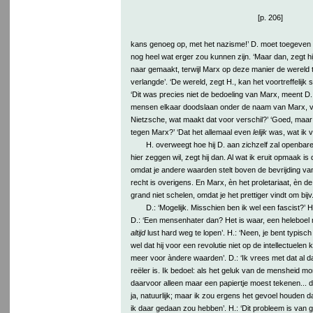
[p. 206]
kans genoeg op, met het nazisme!’ D. moet toegeven 
nog heel wat erger zou kunnen zijn. ‘Maar dan, zegt hij
naar gemaakt, terwijl Marx op deze manier de wereld t
verlangde’. ‘De wereld, zegt H., kan het voortreffelijk ste
‘Dit was precies niet de bedoeling van Marx, meent D.,
mensen elkaar doodslaan onder de naam van Marx, 
Nietzsche, wat maakt dat voor verschil?’ ‘Goed, maar 
tegen Marx?’ ‘Dat het allemaal even
lelijk
was, wat ik 
H. overweegt hoe hij D. aan zichzelf zal openbaren. 
hier zeggen wil, zegt hij dan. Al wat ik eruit opmaak is 
omdat je andere waarden stelt boven de bevrijding van 
recht is overigens. En Marx, èn het proletariaat, èn de
grand niet schelen, omdat je het prettiger vindt om bijv.
D.: ‘Mogelijk. Misschien ben ik wel een fascist?’ 
D.: ‘Een mensenhater dan? Het is waar, een heleboel
altijd
lust hard weg te lopen’. H.: ‘Neen, je bent typisch 
wel dat hij voor een revolutie niet op de intellectuelen 
meer voor àndere waarden’. D.: ‘Ik vrees met dat al 
reëler is. Ik bedoel: als het geluk van de mensheid mor
daarvoor alleen maar een papiertje moest tekenen... da
ja, natuurlijk; maar ik zou ergens het gevoel houden da
ik daar gedaan zou hebben’. H.: ‘Dit probleem is van 