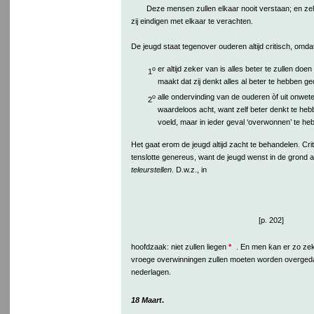
Deze mensen zullen elkaar nooit verstaan; en zelfs
zij eindigen met elkaar te verachten.
De jeugd staat tegenover ouderen altijd critisch, omda
er altijd zeker van is alles beter te zullen do
o
1
maakt dat zij denkt alles al beter te hebben ge
alle ondervinding van de ouderen òf uit onwet
o
2
waardeloos acht, want zelf beter denkt te heb
voeld, maar in ieder geval ‘overwonnen’ te he
Het gaat erom de jeugd altijd zacht te behandelen. Criti
tenslotte genereus, want de jeugd wenst in de grond al
teleurstellen
. D.w.z., in
[p. 202]
hoofdzaak: niet zullen liegen
*
. En men kan er zo zek
vroege overwinningen zullen moeten worden overgeda
nederlagen.
18 Maart
.