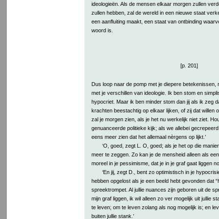
ideologieën. Als de mensen elkaar morgen zullen ver
zullen hebben, zal de wereld in een nieuwe staat verke
een aanfluiting maakt, een staat van ontbinding waarvo
woord is.
[p. 201]
Dus loop naar de pomp met je diepere betekenissen, 
met je verschillen van ideologie. Ik ben stom en simpli
hypocriet. Maar ik ben minder stom dan jij als ik zeg d
krachten beestachtig op elkaar lijken, of zij dat willen o
zal je morgen zien, als je het nu werkelijk niet ziet. Ho
genuanceerde politieke kijk; als we allebei gecrepeerd z
eens meer zien dat het allemaal nèrgens op lijkt.’
‘O, goed, zegt L. O, goed; als je het op die mani
meer te zeggen. Zo kan je de mensheid alleen als een
moreel in je pessimisme, dat je in je graf gaat liggen n
‘En jij, zegt D., bent zo optimistisch in je hypocrisie
hebben opgelost als je een beeld hebt gevonden dat “
spreektrompet. Al jullie nuances zijn geboren uit de sp
mijn graf liggen, ik wil alleen zo ver mogelijk uit jullie st
te leven; om te leven zolang als nog mogelijk is; en lev
buiten jullie stank.’