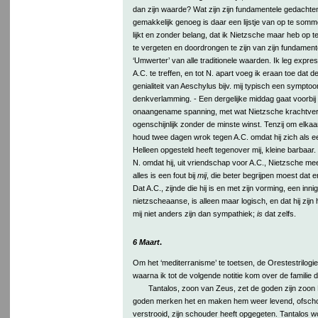
dan zijn waarde? Wat zijn zijn fundamentele gedachten
gemakkelijk genoeg is daar een lijstje van op te somme
lijkt en zonder belang, dat ik Nietzsche maar heb op t
te vergeten en doordrongen te zijn van zijn fundamen
‘Umwerter’ van alle traditionele waarden. Ik leg expres
A.C. te treffen, en tot N. apart voeg ik eraan toe dat 
genialiteit van Aeschylus bijv. mij typisch een symptoo
denkverlamming. - Een dergelijke middag gaat voorbij
onaangename spanning, met wat Nietzsche krachtvers
ogenschijnlijk zonder de minste winst. Tenzij om elkaa
houd twee dagen wrok tegen A.C. omdat hij zich als e
Helleen opgesteld heeft tegenover mij, kleine barbaar
N. omdat hij, uit vriendschap voor A.C., Nietzsche meer
alles is een fout bij
mij
, die beter begrijpen moest dat e
Dat A.C., zijnde die hij is en met zijn vorming, een inni
nietzscheaanse, is alleen maar logisch, en dat hij zijn 
mij niet anders zijn dan sympathiek;
is
dat zelfs.
6 Maart
.
Om het ‘mediterranisme’ te toetsen, de Orestestrilogi
waarna ik tot de volgende notitie kom over de familie de
Tantalos, zoon van Zeus, zet de goden zijn zoon 
goden merken het en maken hem weer levend, ofscho
verstrooid, zijn schouder heeft opgegeten. Tantalos w