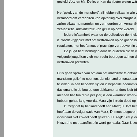
getiteld
Voor
en
Na
. De lezer kan dan beter weten wàt 
Het ‘geluk van de mensheid’: zij hebben elkaar in alle 
vermoord om verschillen van opvatting over zaligheid 
zullen elkaar nu martelen en vermoorden om verschill
‘realistische’ administratie van geluk op deze wereld.
Iedere infaamheid waartoe de collectieve domhei
is, wordt vrijgepleit met het vertrouwen op de goede 
resultaten, met het fameuze ‘prachtige vertrouwen in 
De jeugd heet bedrogen door de ouderen die dit 
volgende jeugd kan zich met recht bedrogen achten do
vertrouwen predikten.
Er is geen sprake van om aan het marxisme te onts
marxisme gelieft te noemen: dat niemand ontsnapt aan
te leiden, in een bepaalde tijd en in bepaalde econo
dat iemand in de kou op een dakkamer anders leeft (de
met een half ton rente per jaar, is een waarheid waa
hebben gehad lang voordat Marx zijn intrede deed op
D. zegt dat hij het land heeft aan Marx; H. legt hem 
heeft aan de vulgarisatie van Marx; D. moet toegeven 
inderdaad niet zóveel heeft gelezen. H. zegt: ‘Stel je e
Nietzsche tot staatsfilosofie werd gemaakt. Daar is zel