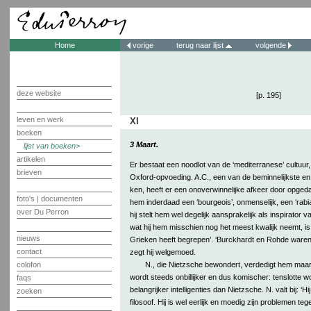
Home
vorige
terug naar lijst
volgende
deze website
[p. 195]
leven en werk
XI
boeken
3 Maart.
lijst van boeken
artikelen
Er bestaat een noodlot van de ‘mediterranese’ cultuur
brieven
Oxford-opvoeding. A.C., een van de beminnelijkste en
ken, heeft er een onoverwinnelijke afkeer door opgeda
foto's | documenten
hem inderdaad een ‘bourgeois’, onmenselijk, een ‘rabi
over Du Perron
hij stelt hem wel degelijk aansprakelijk als inspirator
wat hij hem misschien nog het meest kwalijk neemt, is d
nieuws
Grieken heeft begrepen’. ‘Burckhardt en Rohde waren h
contact
zegt hij welgemoed.
N., die Nietzsche bewondert, verdedigt hem maar 
colofon
wordt steeds onbillijker en dus komischer: tenslotte 
faqs
belangrijker intelligenties dan Nietzsche. N. valt bij: 
zoeken
filosoof. Hij is wel eerlijk en moedig zijn problemen t