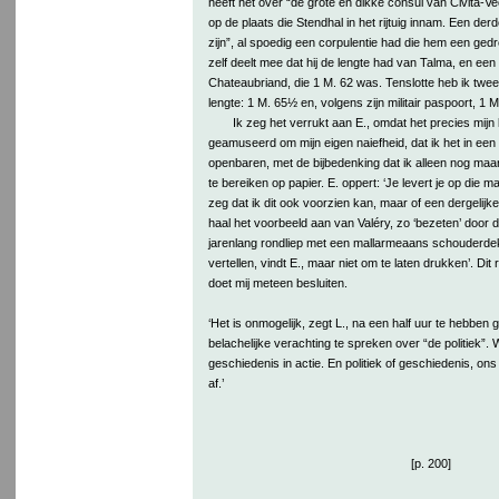
heeft het over “de grote en dikke consul van Cività-Vec
op de plaats die Stendhal in het rijtuig innam. Een derde
zijn”, al spoedig een corpulentie had die hem een gedro
zelf deelt mee dat hij de lengte had van Talma, en een
Chateaubriand, die 1 M. 62 was. Tenslotte heb ik twe
lengte: 1 M. 65½ en, volgens zijn militair paspoort, 1 M.
Ik zeg het verrukt aan E., omdat het precies mijn 
geamuseerd om mijn eigen naiefheid, dat ik het in een
openbaren, met de bijbedenking dat ik alleen nog maar
te bereiken op papier. E. oppert: ‘Je levert je op die mani
zeg dat ik dit ook voorzien kan, maar of een dergelijk
haal het voorbeeld aan van Valéry, zo ‘bezeten’ door de
jarenlang rondliep met een mallarmeaans schouderdeke
vertellen, vindt E., maar niet om te laten drukken’. Dit
doet mij meteen besluiten.
‘Het is onmogelijk, zegt L., na een half uur te hebben
belachelijke verachting te spreken over “de politiek”. Wa
geschiedenis in actie. En politiek of geschiedenis, on
af.’
[p. 200]