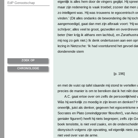
eigenlijk is alles hem door de vingers geglipt. Hij spree
EdP Genootschap
maar zijn redenering is vaak troebel; zozeer dat men z
zo intelligent was. Hij was trouwens te egocentrisch o
vinden.’ (Dit alles ondanks de bewondering die hij toch b
aangemoedigd, gaat dan met zijn afbraak voort: ‘Hij w
schrijver; alles veel te groot, gezwollen en overdreven
beter (hier krijg ik althans een lachbui), en
Zarathustr
mij nog zo gek niet.) Ik denk ondertussen aan een op
lezing in Nietzsche: ‘Ik had voortdurend het gevoel d
donderende stem
ZOEK OP
CHRONOLOGIE
[p. 196]
en met de vuist op tafel slaande mij stond te vertellen
precies de manier is om te bereiken dat ik het nièt doe.
A.C. gaat ertoe over om zelfs de persoonlijkheid v
Wàs hij werkelijk zo moedig in zijn leven en denken? 
oneerlijk, juist als denker, gegeven het egocentrisme
Socrates en Plato (
oneindig
groter filosofen!), van Aes
genialer figuren!) heeft hij niets begrepen; zelfs zijn
Ge
boek tenslotte, is niet veel zaaks, en de onderscheidi
dionysisch volgens zijn opvatting, wil eigenlijk niets ze
niet veel over van de arme.