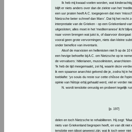
Ik heb mij kwaad voelen worden, wat kinderachtig 
blijft er niets anders over dan de ziekte van het ‘medi
een uur praten heeft A.C. toegegeven dat men ‘missc
Nietzsche beter schreef dan Marx’. Dat hij het recht
interpretatie van de Grieken - op een Griekenland-van-
uitgesloten; alles moet in het ‘mediterranese’
licht
blijv
naar voren brengen wat juist is, of daarvoor doorgaat i
vooral geen grote vervormingen, niets dan kleine subt
onder benefice van inventaris.
Alsof de marxisten en hellenisten niet 9 op de 10 
een hevige behoefte bij A.C. om Nietzsche op te neme
de vervalsers: hitlerianen, mussolinisten, anarchist
‘Ik heb de tijd meegemaakt, zei hij, waarin deze verd
ik een spaanse anarchist gekend die je, zodra hij in 
toeblafte: ‘yo souis du reste sur cette chôsse de l'opin
opinie van Nètsje erbij gehaald werd, viel er verder ni
N. wordt tenslotte onrustig en probeert tegelijk rus
[p. 197]
delen en toch Nietzsche te rehabiliteren. Hij zegt: ‘Ma
niets van Griekenland begrepen heeft, en van dit niet e
tenslotte een idioot geweest zijn; wat ik toch weer nie