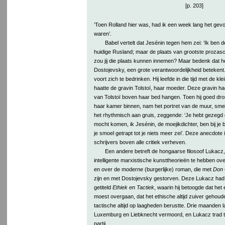
[p. 203]
‘Toen Rolland hier was, had ik een week lang het gevoe
waren’.
Babel vertelt dat Jesénin tegen hem zei: ‘Ik ben d
huidige Rusland; maar de plaats van grootste prozasch
zou jij die plaats kunnen innemen? Maar bedenk dat he
Dostojevsky, een grote verantwoordelijkheid betekent...
voort zich te bedrinken. Hij leefde in die tijd met de kl
haatte de gravin Tolstoï, haar moeder. Deze gravin ha
van Tolstoï boven haar bed hangen. Toen hij goed dr
haar kamer binnen, nam het portret van de muur, smee
het rhythmisch aan gruis, zeggende: ‘Je hebt gezegd d
mocht komen, ik Jesénin, de moejikdichter, ben bij j
je smoel getrapt tot je niets meer zei’. Deze anecdote
schrijvers boven alle critiek verheven.
Een andere betreft de hongaarse filosoof Lukacz,
intelligente marxistische kunsttheorieën te hebben ove
en over de moderne (burgerlijke) roman, die met
Don 
zijn en met Dostojevsky gestorven. Deze Lukacz had
getiteld
Ethiek en Tactiek
, waarin hij betoogde dat het 
moest overgaan, dat het ethische altijd zuiver gehou
tactische altijd op laagheden berustte. Drie maanden 
Luxemburg en Liebknecht vermoord, en Lukacz trad t
partij.