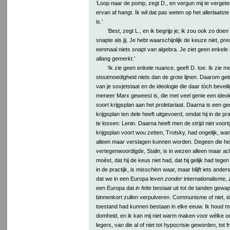
‘Loop naar de pomp, zegt D., en vergun mij te vergete
ervan af hangt. Ik wil dat pas weten op het allerlaatste o
is.’
‘Best, zegt L., en ik begrijp je; ik zou ook zo doen
snapte als jij. Je hebt waarschijnlijk de keuze niet, pr
eenmaal niets snapt van algebra. Je ziet geen enkele p
allang gemerkt.’
‘Ik zie geen enkele nuance, geeft D. toe. Ik zie m
stoutmoedigheid niets dan de grote lijnen. Daarom ge
van je sovjetstaat en de ideologie die daar tòch beveil
meneer Marx geweest is, die met veel genie een ideol
soort krijgsplan aan het proletariaat. Daarna is een g
krijgsplan ten dele heeft uitgevoerd, omdat hij in de pr
te lossen: Lenin. Daarna heeft men de strijd niet voor
krijgsplan voort wou zetten, Trotsky, had ongelijk, w
alleen maar verslagen kunnen worden. Degeen die he
vertegenwoordigde, Stalin, is in wezen alleen maar ach
moèst, dat hij de keus niet had, dat hij gelijk had tegen
in de practijk, is
misschien
waar, maar blijft iets anders
dat we in een Europa leven
zonder
internationalisme,
een Europa dat
in feite
bestaat uit tot de tanden gew
binnenkort zullen verpulveren. Communisme of niet, ide
toestand had kunnen bestaan in elke eeuw. Ik houd mij
domheid, en ik kan mij niet warm maken voor wèlke oo
legers, van die al of niet tot hypocrisie geworden, tot