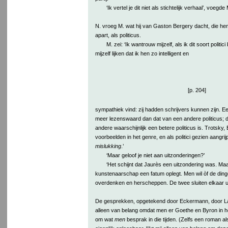
‘Ik vertel je dit niet als stichtelijk verhaal’, voegde
N. vroeg M. wat hij van Gaston Bergery dacht, die hem 
apart, als politicus.
M. zei: ‘Ik wantrouw mijzelf, als ik dit soort politici
mijzelf lijken dat ik hen zo intelligent en
[p. 204]
sympathiek vind: zij hadden schrijvers kunnen zijn. Een
meer lezenswaard dan dat van een andere politicus; d
andere waarschijnlijk een betere politicus is. Trotsky, B
voorbeelden in het genre, en als politici gezien aangr
mislukking
.’
‘Maar geloof je niet aan uitzonderingen?’
‘Het schijnt dat Jaurès een uitzondering was. Maar
kunstenaarschap een fatum oplegt. Men wil òf de ding
overdenken en herscheppen. De twee sluiten elkaar ui
De gesprekken, opgetekend door Eckermann, door Lady
alleen van belang omdat men er Goethe en Byron in h
om wat
men
besprak in die tijden. (Zelfs een roman a