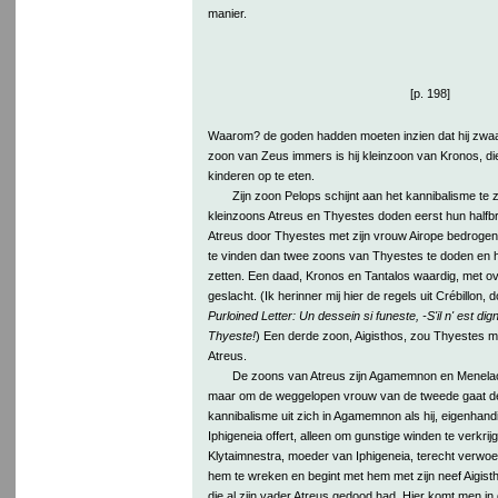
manier.
[p. 198]
Waarom? de goden hadden moeten inzien dat hij zwaar 
zoon van Zeus immers is hij kleinzoon van Kronos, di
kinderen op te eten.
Zijn zoon Pelops schijnt aan het kannibalisme te z
kleinzoons Atreus en Thyestes doden eerst hun halfb
Atreus door Thyestes met zijn vrouw Airope bedrogen; 
te vinden dan twee zoons van Thyestes te doden en 
zetten. Een daad, Kronos en Tantalos waardig, met o
geslacht. (Ik herinner mij hier de regels uit Crébillon,
Purloined Letter: Un dessein si funeste, -S'il n' est dig
Thyeste!
) Een derde zoon, Aigisthos, zou Thyestes 
Atreus.
De zoons van Atreus zijn Agamemnon en Menelaos
maar om de weggelopen vrouw van de tweede gaat de 
kannibalisme uit zich in Agamemnon als hij, eigenhandi
Iphigeneia offert, alleen om gunstige winden te verkrij
Klytaimnestra, moeder van Iphigeneia, terecht verwoed
hem te wreken en begint met hem met zijn neef Aigisth
die al zijn vader Atreus gedood had. Hier komt men in