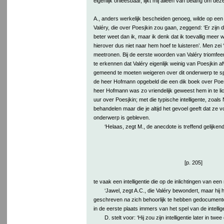
eigenlijk onleesbaar, lijkt mij alleen van belang om dez
A., anders werkelijk bescheiden genoeg, wilde op een 
Valéry, die over Poesjkin zou gaan, zeggend: ‘Er zijn 
beter weet dan ik, maar ik denk dat ik toevallig meer 
hierover dus niet naar hem hoef te luisteren’. Men zei ‘
meetronen. Bij de eerste woorden van Valéry triomfeer
te erkennen dat Valéry eigenlijk weinig van Poesjkin af
gemeend te moeten weigeren over dit onderwerp te sp
de heer Hofmann opgebeld die een dik boek over Poe
heer Hofmann was zo vriendelijk geweest hem in te lic
uur over Poesjkin; met die typische intelligente, zoals N
behandelen maar die je altijd het gevoel geeft dat ze 
onderwerp is gebleven.
‘Helaas, zegt M., de anecdote is treffend gelijkend.
[p. 205]
te vaak een intelligentie die op de inlichtingen van e
‘Jawel, zegt A.C., die Valéry bewondert, maar hij
geschreven
na
zich behoorlijk te hebben gedocumente
in de eerste plaats immers van het spel van de intellige
D. stelt voor: ‘Hij zou zijn intelligentie later in tw