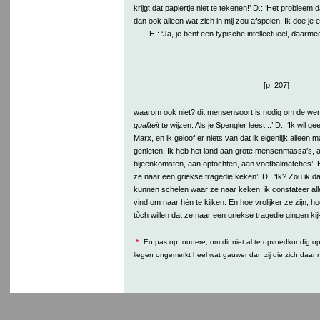
krijgt dat papiertje niet te tekenen!’ D.: ‘Het probleem d
dan ook alleen wat zich in mij zou afspelen. Ik doe je 
H.: ‘Ja, je bent een typische intellectueel, daarmee
[p. 207]
waarom ook niet? dit mensensoort is nodig om de wer
qualiteit
te wijzen. Als je Spengler leest...’ D.: ‘Ik wil 
Marx, en ik geloof er niets van dat ik eigenlijk alleen 
genieten. Ik heb het land aan grote mensenmassa's, a
bijeenkomsten, aan optochten, aan voetbalmatches’. H.
ze naar een griekse tragedie keken’. D.: ‘Ik? Zou ik da
kunnen schelen waar ze naar keken; ik constateer allee
vind om naar hèn te kijken. En hoe vrolijker ze zijn, ho
tòch willen dat ze naar een griekse tragedie gingen kij
*
En pas op, oudere, om dit niet al te opvoedkundig op 
liegen ongemerkt heel wat gauwer dan zij die zich daar