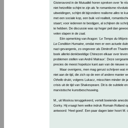
Gisteravond in de Mutualité horen spreken over ‘le réali
niet hetzelfde schijnt te zijn als ‘le romantisme révolutio
uitweidingen, schijnt dit bijzondere realisme
alles
te kun
met een sociale kop, een buik vol realiteit, romantisc
staart; voor iedereen te bestijgen, al schijnen de schri
te hebben. De discussie was op hoger peil dan gewoon
velen slapen in de zaal.
Eén opmerking van Aragon: ‘
Le Temps du Mépris
La Condition Humaine
, omdat men er een actuele duit
nazi-gevangenis, zo ongeveer als Dimitroff en Thaelma
boek allerlei denkbeeldige Chinezen elkaar over leven
problemen stellen van André Malraux’. Deze sergeante
precies de meest hopeloze kant aan van de nieuwe sc
Maar overigens, men mag gerust schrijven wat m
niet aan de tijd, die zich op de een of andere manier we
Othello
drukt, volgens Lukacz, misschien minder de jal
crisis uit de tijd van Shakespeare. Dit is de subtiele e
marxistische kunstbeschouwing.
M., uit Moskou teruggekeerd, vertelt boeiende anecdot
Gorky. Hij vraagt hem welke indruk Romain Rolland 
antwoord: ‘Heel goed’. Een paar dagen later hoort M. d