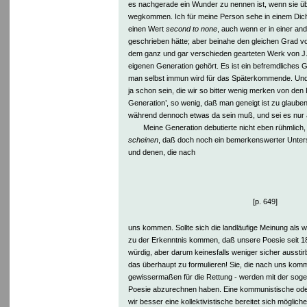
es nachgerade ein Wunder zu nennen ist, wenn sie ü
wegkommen. Ich für meine Person sehe in einem Dicht
einen Wert
second to none
, auch wenn er in einer an
geschrieben hätte; aber beinahe den gleichen Grad v
dem ganz und gar verschieden gearteten Werk von J. 
eigenen Generation gehört. Es ist ein befremdliches 
man selbst immun wird für das Späterkommende. Un
ja schon sein, die wir so bitter wenig merken von den D
Generation’, so wenig, daß man geneigt ist zu glauben
während dennoch etwas da sein muß, und sei es nur 
Meine Generation debutierte nicht eben rühmlich, 
scheinen
, daß doch noch ein bemerkenswerter Unter
und denen, die nach
[p. 649]
uns kommen. Sollte sich die landläufige Meinung als
zu der Erkenntnis kommen, daß unsere Poesie seit 
würdig, aber darum keinesfalls weniger sicher ausstir
das überhaupt zu formulieren! Sie, die nach uns komm
gewissermaßen für die Rettung - werden mit der sogen
Poesie abzurechnen haben. Eine kommunistische oder
wir besser eine kollektivistische bereitet sich möglic