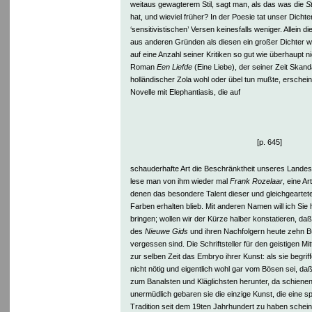
weitaus gewagterem Stil, sagt man, als das was die
S
hat, und wieviel früher? In der Poesie tat unser Dicht
‘sensitivistischen’ Versen keinesfalls weniger. Allein d
aus anderen Gründen als diesen ein großer Dichter w
auf eine Anzahl seiner Kritiken so gut wie überhaupt n
Roman
Een Liefde
(Eine Liebe), der seiner Zeit Skanda
holländischer Zola wohl oder übel tun mußte, erschein
Novelle mit Elephantiasis, die auf
[p. 645]
schauderhafte Art die Beschränktheit unseres Landes 
lese man von ihm wieder mal
Frank Rozelaar
, eine Ar
denen das besondere Talent dieser und gleichgearteter 
Farben erhalten blieb. Mit anderen Namen will ich Sie
bringen; wollen wir der Kürze halber konstatieren, d
des
Nieuwe Gids
und ihren Nachfolgern heute zehn Büc
vergessen sind. Die Schriftsteller für den geistigen M
zur selben Zeit das Embryo ihrer Kunst: als sie begriffe
nicht nötig und eigentlich wohl gar vom Bösen sei, daß
zum Banalsten und Kläglichsten herunter, da schienen 
unermüdlich gebaren sie die einzige Kunst, die eine sp
Tradition seit dem 19ten Jahrhundert zu haben sche