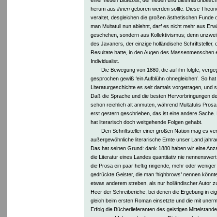
herum aus
ihnen
geboren werden sollte. Diese Theorie 
veraltet, desgleichen die großen ästhetischen Funde d
man Multatuli nun ablehnt, darf es nicht mehr aus Erw
geschehen, sondern aus Kollektivismus; denn unzweife
des Javaners, der einzige holländische Schriftsteller
Resultate hatte, in den Augen des Massenmenschen e
Individualist.
Die Bewegung von 1880, die auf ihn folgte, vergege
gesprochen gewiß ‘ein Aufblühn ohnegleichen’. So ha
Literaturgeschichte es seit damals vorgetragen, und s
Daß die Sprache und die besten Hervorbringungen d
schon reichlich alt anmuten, während Multatulis Prosa s
erst gestern geschrieben, das ist eine andere Sache.
hat literarisch doch weitgehende Folgen gehabt.
Den Schriftsteller einer großen Nation mag es v
außergewöhnliche literarische Ernte unser Land jahrau
Das hat seinen Grund: dank 1880 haben wir eine Anzah
die Literatur eines Landes quantitativ nie nennenswert 
die Prosa ein paar heftig ringende, mehr oder wenige
gedrückte Geister, die man ‘highbrows’ nennen könnte
etwas anderem streben, als nur holländischer Autor z
Heer der Schreiberiche, bei denen die Ergebung in e
gleich beim ersten Roman einsetzte und die mit unerm
Erfolg die Bücherlieferanten des geistigen Mittelstan