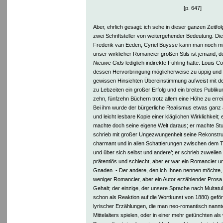
[p. 647]
Aber, ehrlich gesagt: ich sehe in dieser ganzen Zeitf
zwei Schriftsteller von weitergehender Bedeutung. D
Frederik van Eeden, Cyriel Buysse kann man noch m
unser wirklicher Romancier großen Stils ist jemand, d
Nieuwe Gids
lediglich indirekte Fühling hatte: Louis 
dessen Hervorbringung möglicherweise zu üppig und d
gewissen Hinsichten Übereinstimmung aufweist mit d
zu Lebzeiten ein großer Erfolg und ein breites Publik
zehn, fünfzehn Büchern trotz allem eine Höhe zu erre
Bei ihm wurde der bürgerliche Realismus etwas ganz 
und leicht lesbare Kopie einer kläglichen Wirklichkeit
machte doch seine eigene Welt daraus; er machte Stu
schrieb mit großer Ungezwungenheit seine Rekonstruk
charmant und in allen Schattierungen zwischen dem T
und über sich selbst und andere’; er schrieb zuweilen 
prätentiös und schlecht, aber er war ein Romancier u
Gnaden. - Der andere, den ich Ihnen nennen möchte, i
weniger Romancier, aber ein Autor erzählender Pros
Gehalt; der einzige, der unsere Sprache nach Multatul
schon als Reaktion auf die Wortkunst von 1880) geförd
lyrischer Erzählungen, die man neo-romantisch nannte 
Mittelalters spielen, oder in einer mehr getünchten als