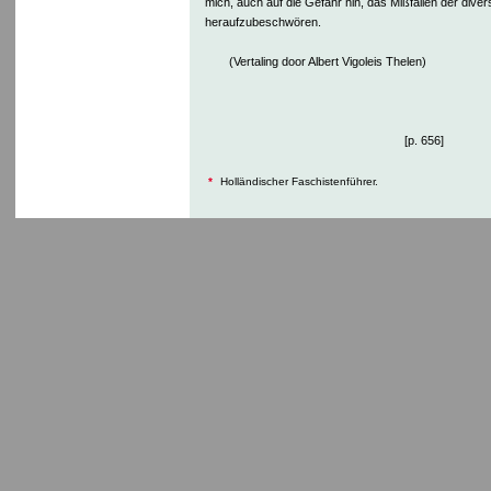
mich, auch auf die Gefahr hin, das Mißfallen der diver
heraufzubeschwören.
(Vertaling door Albert Vigoleis Thelen)
[p. 656]
*
Holländischer Faschistenführer.