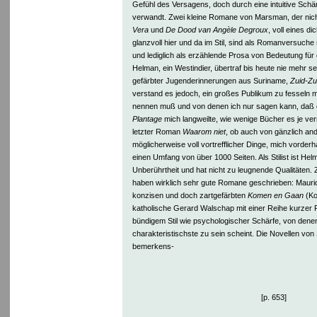
Gefühl des Versagens, doch durch eine intuitive Schä
verwandt. Zwei kleine Romane von Marsman, der nich
Vera
und
De Dood van Angèle Degroux
, voll eines d
glanzvoll hier und da im Stil, sind als Romanversuche
und lediglich als erzählende Prosa von Bedeutung für d
Helman, ein Westindier, übertraf bis heute nie mehr se
gefärbter Jugenderinnerungen aus Suriname,
Zuid-Zu
verstand es jedoch, ein großes Publikum zu fesseln mi
nennen muß und von denen ich nur sagen kann, daß 
Plantage
mich langweilte, wie wenige Bücher es je ve
letzter Roman
Waarom niet
, ob auch von gänzlich and
möglicherweise voll vortrefflicher Dinge, mich vorde
einen Umfang von über 1000 Seiten. Als Stilist ist He
Unberührtheit und hat nicht zu leugnende Qualitäten. 
haben wirklich sehr gute Romane geschrieben: Mauri
konzisen und doch zartgefärbten
Komen en Gaan
(Ko
katholische Gerard Walschap mit einer Reihe kurze
bündigem Stil wie psychologischer Schärfe, von dene
charakteristischste zu sein scheint. Die Novellen von S
bemerkens-
[p. 653]