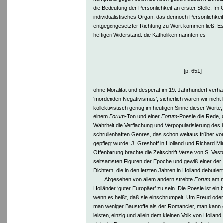
die Bedeutung der Persönlichkeit an erster Stelle. Im
individualistisches Organ, das dennoch Persönlichkei
entgegengesetzter Richtung zu Wort kommen ließ. Es 
heftigen Widerstand: die Katholiken nannten es
[p. 651]
ohne Moralität und desperat im 19. Jahrhundert verha
‘mordenden Negativismus’; sicherlich waren wir nicht 
kollektivistisch genug im heutigen Sinne dieser Worte;
einem
Forum
-Ton und einer
Forum
-Poesie die Rede, d
Wahrheit die Verflachung und Verpopularisierung des 
schrullenhaften Genres, das schon weitaus früher vo
gepflegt wurde: J. Greshoff in Holland und Richard Min
Offenbarung brachte die Zeitschrift Verse von S. Vestdi
seltsamsten Figuren der Epoche und gewiß einer der
Dichtern, die in den letzten Jahren in Holland debutiert
Abgesehen von allem andern strebte
Forum
am m
Holländer ‘guter Europäer’ zu sein. Die Poesie ist ei
wenn es heißt, daß sie einschrumpelt. Um Freud oder 
man weniger Baustoffe als der Romancier, man kann e
leisten, einzig und allein dem kleinen Volk von Hollan