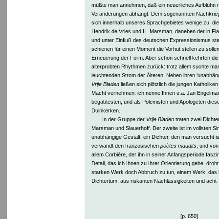
müßte man annehmen, daß ein neuerliches Aufblühn no
Veränderungen abhängt. Dem sogenannten Nachkrie
sich innerhalb unseres Sprachgebietes wenige zu: die
Hendrik de Vries und H. Marsman, daneben der in Fla
und unter Einfluß des deutschen Expressionismus ste
schienen für einen Moment die Vorhut stellen zu sollen
Erneuerung der Form. Aber schon schnell kehrten die
alterprobten Rhythmen zurück: trotz allem suchte ma
leuchtenden Strom der Älteren. Neben ihren ‘unabhä
Vrije Bladen
ließen sich plötzlich die jungen Katholike
Macht vernehmen: ich nenne Ihnen u.a. Jan Engelman
begabtesten; und als Polemisten und Apologeten die
Duinkerken.
In der Gruppe der
Vrije Bladen
traten zwei Dichte
Marsman und Slauerhoff. Der zweite ist im vollsten S
unabhängige Gestalt, ein Dichter, den man versucht is
verwandt den französischen
poètes maudits
, und von
allem Corbière, der ihn in seiner Anfangsperiode faszin
Detail, das ich Ihnen zu Ihrer Orientierung gebe, dro
starken Werk doch Abbruch zu tun, einem Werk, das 
Dichtertum, aus riskanten Nachlässigkeiten und acht-
[p. 650]