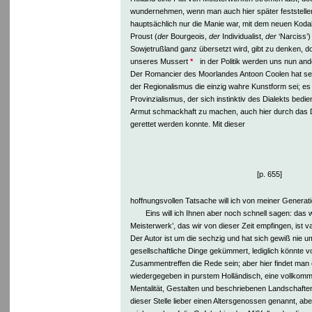
wundernehmen, wenn man auch hier später feststelle
hauptsächlich nur die Manie war, mit dem neuen Ko
Proust (
der
Bourgeois,
der
Individualist,
der
‘Narciss’)
Sowjetrußland ganz übersetzt wird, gibt zu denken, d
unseres Mussert
*
in der Politik werden uns nun and
Der Romancier des Moorlandes Antoon Coolen hat se
der Regionalismus die einzig wahre Kunstform sei; es 
Provinzialismus, der sich instinktiv des Dialekts bedi
Armut schmackhaft zu machen, auch hier durch das D
gerettet werden konnte. Mit dieser
[p. 655]
hoffnungsvollen Tatsache will ich von meiner Genera
Eins will ich Ihnen aber noch schnell sagen: das wi
Meisterwerk’, das wir von dieser Zeit empfingen, ist
Der Autor ist um die sechzig und hat sich gewiß nie um
gesellschaftliche Dinge gekümmert, lediglich könnte v
Zusammentreffen die Rede sein; aber hier findet man 
wiedergegeben in purstem Holländisch, eine vollko
Mentalität, Gestalten und beschriebenen Landschaften
dieser Stelle lieber einen Altersgenossen genannt, abe