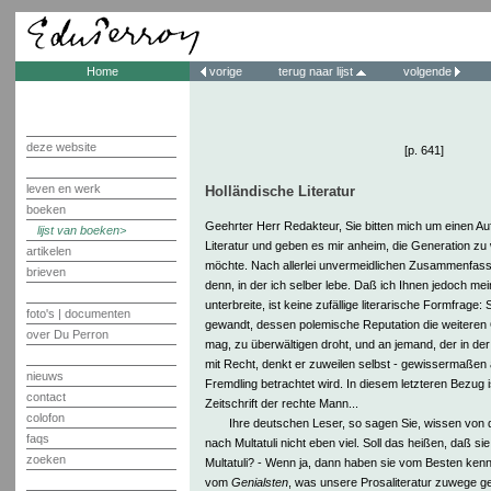
Home
vorige
terug naar lijst
volgende
deze website
[p. 641]
leven en werk
Holländische Literatur
boeken
Geehrter Herr Redakteur, Sie bitten mich um einen Au
lijst van boeken
Literatur und geben es mir anheim, die Generation zu 
artikelen
möchte. Nach allerlei unvermeidlichen Zusammenfassu
brieven
denn, in der ich selber lebe. Daß ich Ihnen jedoch mein
unterbreite, ist keine zufällige literarische Formfrage:
foto's | documenten
gewandt, dessen polemische Reputation die weiteren Q
over Du Perron
mag, zu überwältigen droht, und an jemand, der in der 
mit Recht, denkt er zuweilen selbst - gewissermaßen
nieuws
Fremdling betrachtet wird. In diesem letzteren Bezug i
contact
Zeitschrift der rechte Mann...
colofon
Ihre deutschen Leser, so sagen Sie, wissen von d
faqs
nach Multatuli nicht eben viel. Soll das heißen, daß s
zoeken
Multatuli? - Wenn ja, dann haben sie vom Besten kenne
vom
Genialsten
, was unsere Prosaliteratur zuwege ge