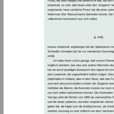
Prosa, die stets elegant und beherrscht war, hat sich 
entwickelt, so sehr, daß heute unter den ‘Jüngeren’ nich
sogenannte ‘neue sachliche Prosa’ wie die eines sein
Waterman
(Der Wassermann) überholen könnte. Die W
vollkommen harmonisch aus sich selbst
[p. 648]
heraus entwickelt: angefangen bei der Spielmanns-Un
Schweifer-Gestalten bis hin zur männlichen Gerechtig
erfüllt.
Ich habe Ihnen schon gesagt, daß unsere Poesie v
englisch orientiert, das eine ums andere Mal mehr de
hat sie durch jeweiligen Austausch eine eigene Art er
eine Lauterkeit, die ungewöhnlich heißen mögen. Dies 
Dafürhalten in Holland, aber in dem Sinne, daß das Fo
und nach einzuschrumpfen scheint: die Jüngeren an
Gefühlen die Älteren, die ihrerseits in jenen nur noc
von sich selbst wahrnehmen können. Die Generation v
Vierzig) sieht die Dichter von 1880 als unersetzliche 
und die etwas späteren, worunter Leopold der reinste
gelten die, die folgen (um die dreißig herum), als erheb
entartet, kurzweg so sehr entfernt von dem ‘reichste