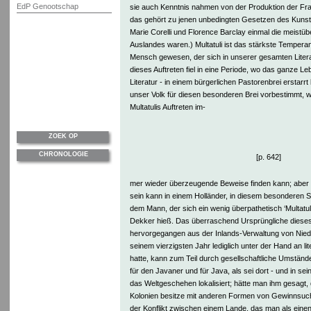
EdP Genootschap
sie auch Kenntnis nahmen von der Produktion der Fr
das gehört zu jenen unbedingten Gesetzen des Kunst
Marie Corelli und Florence Barclay einmal die meistü
Auslandes waren.) Multatuli ist das stärkste Tempera
Mensch gewesen, der sich in unserer gesamten Literat
dieses Auftreten fiel in eine Periode, wo das ganze Le
Literatur - in einem bürgerlichen Pastorenbrei erstarrt
unser Volk für diesen besonderen Brei vorbestimmt,
Multatulis Auftreten im-
ZOEK OP
CHRONOLOGIE
[p. 642]
mer wieder überzeugende Beweise finden kann; aber a
sein kann in einem Holländer, in diesem besonderen Si
dem Mann, der sich ein wenig überpathetisch ‘Multatu
Dekker hieß. Das überraschend Ursprüngliche dieses
hervorgegangen aus der Inlands-Verwaltung von Niede
seinem vierzigsten Jahr lediglich unter der Hand an li
hatte, kann zum Teil durch gesellschaftliche Umständ
für den Javaner und für Java, als sei dort - und in s
das Weltgeschehen lokalisiert; hätte man ihm gesagt,
Kolonien besitze mit anderen Formen von Gewinnsuc
der Konflikt zwischen einem Lande, das man als eine