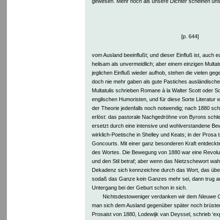
gewesen. Mehr noch als unsere Dichter scheinen uns
[p. 644]
vom Ausland beeinflußt; und dieser Einfluß ist, auch
heilsam als unvermeidlich; aber einem einzigen Multatu
jeglichen Einfluß wieder aufhob, stehen die vielen geg
doch nie mehr gaben als gute Pastiches ausländische
Multatulis schrieben Romane à la Walter Scott oder Sc
englischen Humoristen, und für diese Sorte Literatur w
der Theorie jedenfalls noch notwendig; nach 1880 sc
erlöst: das pastorale Nachgedröhne von Byrons schl
ersetzt durch eine intensive und wohlverstandene Be
wirklich-Poetische in Shelley und Keats; in der Prosa 
Goncourts. Mit einer ganz besonderen Kraft entdeckt
des Wortes. Die Bewegung von 1880 war eine Revoluti
und den Stil betraf; aber wenn das Nietzschewort wahr i
Dekadenz sich kennzeichne durch das Wort, das übe
sodaß das Ganze kein Ganzes mehr sei, dann trug au
Untergang bei der Geburt schon in sich.
Nichtsdestoweniger verdanken wir dem
Nieuwe 
man sich dem Ausland gegenüber später noch brüsten
Prosaist von 1880, Lodewijk van Deyssel, schrieb ‘exp