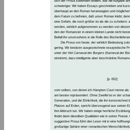
sich der Prosa zuwenden wollten, war die Aufgabe an
schwieriger. Wir haben Essays geschrieben und kurz
überhaupt an den Roman heranwagten und möglicher
dem Fatum zu befreien, daß
unser
Roman klebt; denn i
eine Gefahr, die noch größer ist als die zu scheitern: al
werden, wirklich aufgenommen zu werden von diesem g
den der Romancier in einem kleinen Lande nicht bes
Beifall ihn unversehens in die Rolle des Bücherliefer
Die Prosa von heute, der wirklich Bedeutung zuko
gering. Wir besitzen ausgezeichnete essayistische P
unter der
Het Carnaval der Burgers
(Karneval der Bür
einnimmt, dazu intelligente aber beschränkte Roman
[p. 652]
vom selben, von denen ich
Hampton Court
nenne als 
am besten repräsentiert. Ohne Zweifel ist er der schar
Generation, und die Ehrlichkeit, die ihn kennzeichnet
Platzes auf Erden, spricht überzeugend aus seinen 
ihm Abbruch tun. Wir haben einige herrliche Erzählun
findet darin dieselben Qualitäten wie in seiner Poesie.
suggestive Prosa führt den Leser mit in eine hoffnung
großartige Sphäre einer romantischen Menschlichkeit