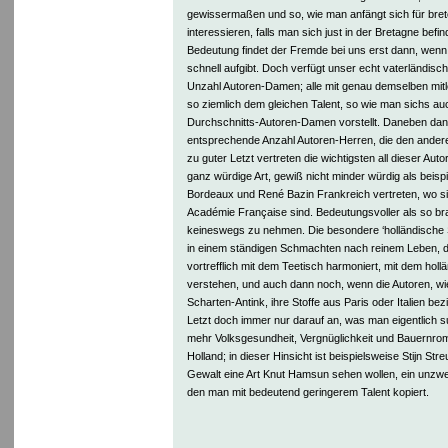
gewissermaßen und so, wie man anfängt sich für bre
interessieren, falls man sich just in der Bretagne bef
Bedeutung findet der Fremde bei uns erst dann, wenn 
schnell aufgibt. Doch verfügt unser echt vaterländisc
Unzahl Autoren-Damen; alle mit genau demselben mit
so ziemlich dem gleichen Talent, so wie man sichs au
Durchschnitts-Autoren-Damen vorstellt. Daneben dan
entsprechende Anzahl Autoren-Herren, die den andere
zu guter Letzt vertreten die wichtigsten all dieser Aut
ganz würdige Art, gewiß nicht minder würdig als beisp
Bordeaux und René Bazin Frankreich vertreten, wo sie
Académie Française sind. Bedeutungsvoller als so br
keineswegs zu nehmen. Die besondere ‘holländische Se
in einem ständigen Schmachten nach reinem Leben, 
vortrefflich mit dem Teetisch harmoniert, mit dem holl
verstehen, und auch dann noch, wenn die Autoren, wi
Scharten-Antink, ihre Stoffe aus Paris oder Italien b
Letzt doch immer nur darauf an, was man eigentlich s
mehr Volksgesundheit, Vergnüglichkeit und Bauernroma
Holland; in dieser Hinsicht ist beispielsweise Stijn Stre
Gewalt eine Art Knut Hamsun sehen wollen, ein unzweif
den man mit bedeutend geringerem Talent kopiert.