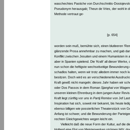
waschechtes Pastiche von Durchschnitts-Dostojevsk
Pseudonym herausgab; Theun de Vries, der wohl in de
Methode vertraut ge-
[p. 654]
worden sein muß, bemühte sich, einen blutleeren ‘Re
glänzende Prosa annehmbar zu machen, und gab darau
Konflikt zwischen Jesuiten und einem Humanisten in ab
aber in Spanien spielend. Die ‘Kraft’ all dieser Werke, 
nun schon die heftigste wechselseitige Bewunderung 
schadlos halten, wenn wir trotz alledem immer noch ke
besitzen. Doch wird es an verschiedenerlei Ausdruck
Kraft gewiß nicht mangeln: dieses Jahr haben wir sch
oder Dos Passos in dem Roman
Sjanghai
von Wagene
unseren kleinen Ehrenburg in dem jungen Autor Revis,
Kraft liegt zünftig vor uns in
Partij Remise
von Jef Last
Inspiration hat sich, soweit mir bekannt, bis heute ledi
ebenso billigen wie possierlichen Theaterstück von Ge
Anfang ist schwer, und die Bewunderung der Parteigen
rechten Gleichgewichtes wegen leicht ein.
Vielleicht daß die neue Form der Kultur, auf die d
Holland eine Flut von Meisterwerken strömen läßt; do