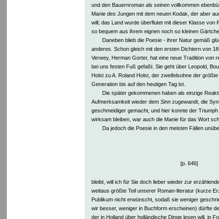
und den Bauernroman als seinen vollkommen ebenbürt
Manie des Jungen mit dem neuen Kodak, der aber auc
will; das Land wurde überflutet mit dieser Klasse von
so bequem aus ihrem eignen noch so kleinen Gärtche
Daneben blieb die Poesie - ihrer Natur gemäß glü
anderes. Schon gleich mit den ersten Dichtern von 188
Verwey, Herman Gorter, hat eine neue Tradition von re
bei uns festen Fuß gefaßt. Sie geht über Leopold, Bo
Holst zu A. Roland Holst, der zweifelsohne der größte
Generation bis auf den heutigen Tag ist.
Die später gekommenen haben als einzige Reaktio
Aufmerksamkeit wieder dem
Sinn
zugewandt, die Synt
geschmeidiger gemacht, und hier konnte der Triumph 
wirksam bleiben, war auch die Manie für das Wort sc
Da jedoch die Poesie in den meisten Fällen unüb
[p. 646]
bleibt, will ich für Sie doch lieber wieder zur erzähl
weitaus größte Teil unserer Roman-literatur (kurze E
Publikum nicht erwünscht, sodaß sie weniger geschri
wir besser, weniger in Buchform erscheinen) dürfte d
der in Holland über holländische Dinge lesen will, in