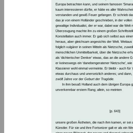
Europa betrachten kann, und seinem famosen ‘Smarag
kaum interessieren dürfte, er hätte es aller Wahrschei
verstanden und gewiß Feuer gefangen. Er schrieb das
das je von einem Holländer geschrieben, in der volle
gewaltige Individualist, der
er
war, dabei war die Welt n
Überzeugung machte ihn zu einem großen Schriftstelle
Konstellation auch immer. Er gab sich selbst aus ein
heraus, aber gleichsam angesichts der Welt. Weitaus
folglich vulgärer in seinen Mitteln als Nietzsche, zuwe
menschlichen Unmittelbarkeit, über die Nietzsche erha
als ‘dichterischer Denker’ etwas, das an die andere 
er keineswegs ein ‘danebengeratener Nietzsche’, wie e
Klassierer wohl einmal vermeinte. Er bleibt - auch für 
etwas durchaus und unersetzlich anderes; und dann,
zwölf Jahre vor der
Geburt der Tragödie.
In ihm besaß Holland auch dem übrigen Europa g
unverkennbar erstem Rang; allein, so meinten
[p. 643]
unsere großen Ästheten, die nach ihm kamen, er sei a
Künstler. Für sie und ihre Fortsetzer galt er als ein Weg
einer neuen Blütezeit, der neuen und diesmal unbesc