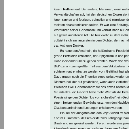
losem Raffinement. Der andere, Marsman, weist meh
Verwandtschaften auf, hat den deutschen Expressioni
jenen ranken und feurigen, schnellen und mitreissend
meisten charakterisieren sollten. Er war eine Zeitlang 
Wortführer seiner Generation und vertrat ‘nach außen
auf gewiß auffallende Art. Die Rückkehr zu dem mehr 
vollzieht sich am lautersten in dem Dichter, der nach 
trat: Anthonie Donker.
Es hatte den Anschein, die holländische Poesie 
große Perfektion erreichen, daß Epigonismus und pers
Höhe ineinander überzugehen drohten. Worte wie ‘we
Blut’ u.s.w. - zum größten Teil aus dem Vokabularium 
schienen untrennbar zu werden vom Gefühlsinhalt alle
Dazu trugen noch die Theorien eines selbst wieder u
Dichters bei, der auf gefährliche, wenn auch zierliche
zwischen zwei Generationen: die des etwas älteren M.
Grundsätze, ein Gedicht habe mehr Wert als die Persö
Poesie singe den Dichter ‘los von sichselbst’, ein Gedi
einem freistehenden Gewächs usw., von den Nachfol
Glaubensartikeln und Losungen erhoben wurden.
Ein Teil der Jüngeren aus den
Vrije Bladen
tat sic
Forum
zusammen, dessen erste zwei Jahrgänge haup
Braak und mir geleitet wurden.
Forum
wurde eine polem
kämpfend gegen einen zu hoch geschraubten Ästhetiz