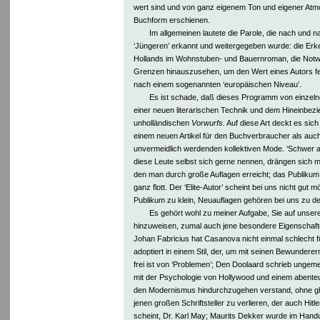
wert sind und von ganz eigenem Ton und eigener Atmo
Buchform erschienen.
Im allgemeinen lautete die Parole, die nach und 
‘Jüngeren’ erkannt und weitergegeben wurde: die Erk
Hollands im Wohnstuben- und Bauernroman, die Notwe
Grenzen hinauszusehen, um den Wert eines Autors fe
nach einem sogenannten ‘europäischen Niveau’.
Es ist schade, daß dieses Programm von einzelnen
einer neuen literarischen Technik und dem Hineinbezie
unholländischen
Vorwurfs.
Auf diese Art deckt es sich 
einem neuen Artikel für den Buchverbraucher als auch 
unvermeidlich werdenden kollektiven Mode. ‘Schwer ar
diese Leute selbst sich gerne nennen, drängen sich m
den man durch große Auflagen erreicht; das Publikum
ganz flott. Der ‘Elite-Autor’ scheint bei uns nicht gut m
Publikum zu klein, Neuauflagen gehören bei uns zu 
Es gehört wohl zu meiner Aufgabe, Sie auf unser
hinzuweisen, zumal auch jene besondere Eigenschaf
Johan Fabricius hat Casanova nicht einmal schlecht
adoptiert in einem Stil, der, um mit seinen Bewunderer
frei ist von ‘Problemen’; Den Doolaard schrieb ungeme
mit der Psychologie von Hollywood und einem abenteu
den Modernismus hindurchzugehen verstand, ohne gle
jenen großen Schriftsteller zu verlieren, der auch Hitle
scheint, Dr. Karl May; Maurits Dekker wurde im Hand