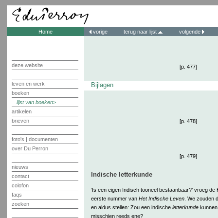
Home
vorige
terug naar lijst
volgende
deze website
[p. 477]
leven en werk
Bijlagen
boeken
lijst van boeken
artikelen
brieven
[p. 478]
foto's | documenten
over Du Perron
[p. 479]
nieuws
Indische letterkunde
contact
colofon
‘Is een eigen Indisch tooneel bestaanbaar?’ vroeg de 
faqs
eerste nummer van
Het Indische Leven
. We zouden d
zoeken
en aldus stellen: Zou een indische
letterkunde
kunnen 
misschien reeds ene?