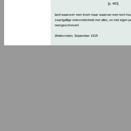
[p. 483]
land waarover men knort maar waarvan men toch houd
zwartgallige ontevredenheid met alles, en met eigen pe
neergeschreven!
Weltevreden
, September 1919