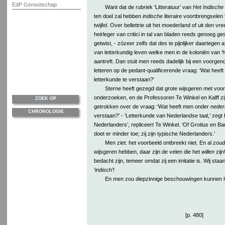
EdP Genootschap
Want dat de rubriek ‘Litteratuur’ van
Het Indische
ten doel zal hebben
indische
literaire voortbrengselen 
twijfel. Over bellettrie uit het moederland of uit den 
heirleger van critici in tal van bladen reeds genoeg 
getwist, - zózeer zelfs dat des te pijnlijker daartegen
van letterkundig leven welke men in de koloniën van ‘he
aantreft. Dan stuit men reeds dadelijk bij een voorge
letteren op de pedant-qualificerende vraag: ‘Wat hee
letterkunde te verstaan?’
Sterne heeft gezegd dat grote wijsgeren met voorl
onderzoeken, en de Professoren Te Winkel en Kalff zij
ZOEK OP
getrokken over de vraag: ‘Wat heeft men onder
neder
CHRONOLOGIE
verstaan?’ - ‘Letterkunde van Nederlandse taal,’ zegt K
Nederlanders’, repliceert Te Winkel. ‘Of Grotius en Bar
doet er minder toe; zij zijn typische Nederlanders.’
Men ziet: het voorbeeld ontbreekt niet. En al zoud
wijsgeren hebben, daar zijn de velen die het
willen
zij
bedacht zijn, temeer omdat zij een imitatie is. Wij sta
‘indisch’!
En men zou diepzinnige beschouwingen kunnen 
[p. 480]