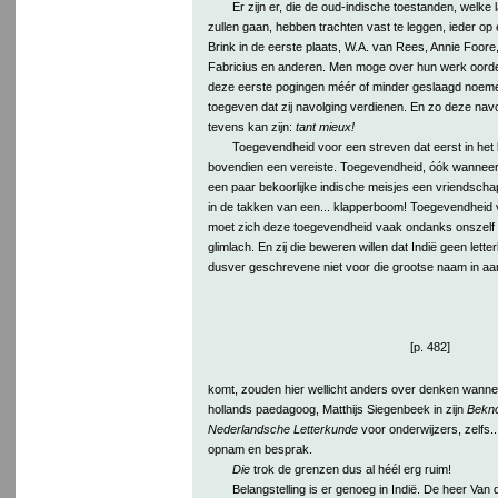
Er zijn er, die de oud-indische toestanden, welk
zullen gaan, hebben trachten vast te leggen, ieder op
Brink in de eerste plaats, W.A. van Rees, Annie Foore
Fabricius en anderen. Men moge over hun werk oorde
deze eerste pogingen méér of minder geslaagd noem
toegeven dat zij navolging verdienen. En zo deze nav
tevens kan zijn:
tant mieux!
Toegevendheid voor een streven dat eerst in het 
bovendien een vereiste. Toegevendheid, óók wanne
een paar bekoorlijke indische meisjes een vriendschap
in de takken van een... klapperboom! Toegevendheid voo
moet zich deze toegevendheid vaak ondanks onszelf uit
glimlach. En zij die beweren willen dat Indië geen lette
dusver geschrevene niet voor die grootse naam in a
[p. 482]
komt, zouden hier wellicht anders over denken wannee
hollands paedagoog, Matthijs Siegenbeek in zijn
Bekno
Nederlandsche Letterkunde
voor onderwijzers, zelfs..
opnam en besprak.
Die
trok de grenzen dus al héél erg ruim!
Belangstelling is er genoeg in Indië. De heer Van d