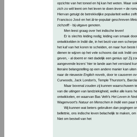
opzichte van het toneel en hij kan het weten. Maar oo
zich zo wèl leent om het leven te doen
leven
= de roma
Hiervan getuigt de betrekkelijke populariteit welke ze
Francisco José en het àl-te-populair geschreven
Met
zichzelf! - bij uitgave genoten.
Men leest graag over het indische leven!
Er is slechts leiding nodig; leiding van smaak do
ontwikkelden in Indië die, in het bezit van een scherpere
het kaf van het koren te scheiden, en naar hun beste 
dienen te wijzen op het vele schoons dat ook Indië on
geven, - al doemt er niet dadelijk een genius op! Zij z
aangevende lezers’ hier te lande aan het verstand ku
literaire belangstelling op een andere manier kan uite
naar de nieuwste
English novels
, door te causeren ov
Curwoods, Jack London's, Temple Thurston's, Barclay
Maar bovenal zouden zij kunnen waarschuwen t
van die uitingen van landziekigheid, welke alle kans he
ontwikkelen, en waarvan Bas Veth's
Het Leven in Ned
Wagenvoort's
Natuur en Menschen in Indië
een paar t
Wij kunnen wat beters gebruiken dan pogingen 
bellettrie, ons indische leven belachelijk te maken, om 
Niet om bestwil van het