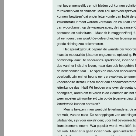
met bovenmenselijk vernuft bladen vol kunnen schrijve
te rekenen van dit ‘indisch’. Men zou met veel spitsvon
kunnen ‘bewijzen’ dat onder letterkunde van Indië de s
Volks
literatuur moet worden verstaan, en zou dan kom
van woordkunst, op de wajang-sages, de j avaanse 
pantoens en sisindirans... Maar dit is muggenzifterij, fu
uit een geest van
would-be
-geleerdheid en tegenspraak
goede richting zou belemmeren.
Het spraakgebruik bepaalt de waarde der woorden
kwestie meestal de juiste en ongezochte oplossing. En 
onmiddellijk aan: De
nederlands
-sprekende,
indische
s
dus van het indische leven, maar dan ook het gehéle l
de nederlandse taal! - Te spreken van een
nederland
overbodig zijn en het begrip eer verzwakken; te temen
vaderlandse literatuur zou meer dan schoolmeestera
letterkunde dus. Halt! Wij hebben ons over de voetan
heengezet, alleen om te vallen in de klemmen die het
weer moeten wij voorbereid zijn op de tegenwerping:
letterkunde
kunnen spreken?
Men is belezen, men weet dat letterkunde is: de 
het volk, van de natie. De scheppingen van enkelinge
uitstaande, zijn voor enkelingen; voor het bevoorrech
‘kunstkenners’ noemt. Wat populair wordt, wat lééft, i
het
volk
. Maar er is geen indisch volk, geen indische