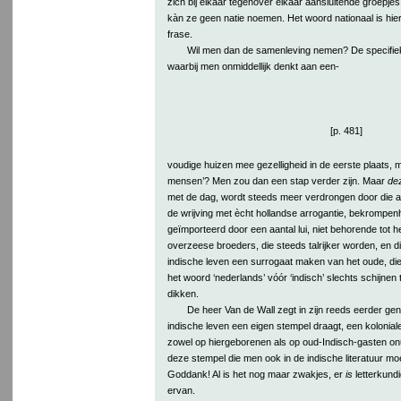
zich bij elkaar tegenover elkaar aansluitende groepjes, 
kàn ze geen natie noemen. Het woord nationaal is hier 
frase.
Wil men dan de samenleving nemen? De specifiek
waarbij men onmiddellijk denkt aan een-
[p. 481]
voudige huizen mee gezelligheid in de eerste plaats, me
mensen’? Men zou dan een stap verder zijn. Maar
de
met de dag, wordt steeds meer verdrongen door die an
de wrijving met ècht hollandse arrogantie, bekrompenhe
geïmporteerd door een aantal lui, niet behorende tot h
overzeese broeders, die steeds talrijker worden, en 
indische leven een surrogaat maken van het oude, di
het woord ‘nederlands’ vóór ‘indisch’ slechts schijnen
dikken.
De heer Van de Wall zegt in zijn reeds eerder ge
indische leven een eigen stempel draagt, een kolonial
zowel op hiergeborenen als op oud-Indisch-gasten onu
deze stempel die men ook in de indische literatuur mo
Goddank! Al is het nog maar zwakjes, er
is
letterkundi
ervan.