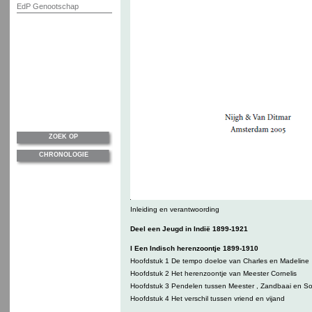
EdP Genootschap
ZOEK OP
CHRONOLOGIE
Inleiding en verantwoording
Deel een Jeugd in Indië 1899-1921
I Een Indisch herenzoontje 1899-1910
Hoofdstuk 1 De tempo doeloe van Charles en Madeline
Hoofdstuk 2 Het herenzoontje van Meester Cornelis
Hoofdstuk 3 Pendelen tussen Meester , Zandbaai en S
Hoofdstuk 4 Het verschil tussen vriend en vijand