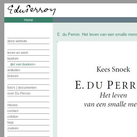
Home
E. du Perron. Het leven van een smalle men
deze website
leven en werk
boeken
lijst van boeken
artikelen
brieven
foto's | documenten
over Du Perron
nieuws
contact
colofon
faqs
zoeken