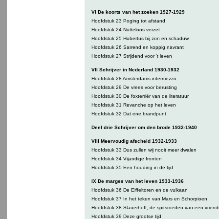
VI De koorts van het zoeken 1927-1929
Hoofdstuk 23 Poging tot afstand
Hoofdstuk 24 Nutteloos verzet
Hoofdstuk 25 Hubertus bij zon en schaduw
Hoofdstuk 26 Sarrend en koppig navrant
Hoofdstuk 27 Strijdend voor 't leven
VII Schrijver in Nederland 1930-1932
Hoofdstuk 28 Amsterdams intermezzo
Hoofdstuk 29 De vrees voor berusting
Hoofdstuk 30 De foxterriër van de literatuur
Hoofdstuk 31 Revanche op het leven
Hoofdstuk 32 Dat ene brandpunt
Deel drie Schrijver om den brode 1932-1940
VIII Meervoudig afscheid 1932-1933
Hoofdstuk 33 Dus zullen wij nooit meer dwalen
Hoofdstuk 34 Vijandige fronten
Hoofdstuk 35 Een houding in de tijd
IX De marges van het leven 1933-1936
Hoofdstuk 36 De Eiffeltoren en de vulkaan
Hoofdstuk 37 In het teken van Mars en Schorpioen
Hoofdstuk 38 Slauerhoff, de spitsroeden van een vrien
Hoofdstuk 39 Deze grootse tijd