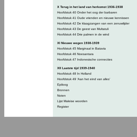
X Terug in het land van herkomst 1936-1938
Hoofdstuk 40 Onder het oog der barbaren
Hoofdstuk 41 Oude vrienden en nieuwe kennissen
Hoofdstuk 42 De klaagzangen van een zenuwlijder
Hoofdstuk 43 De geest van Multatuli
Hoofdstuk 44 Drie palmen in de wind
XI Nieuwe wegen 1938-1939
Hoofdstuk 45 Marginaal in Batavia
Hoofdstuk 46 Noesantara
Hoofdstuk 47 Indonesische connecties
XII Laatste tijd 1939-1940
Hoofdstuk 48 In Holland
Hoofdstuk 49 ‘Aan het eind van alles’
Epiloog
Bronnen
Noten
Lijst Maleise woorden
Register