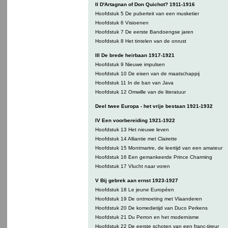
II D'Artagnan of Don Quichot? 1911-1916
Hoofdstuk 5 De puberteit van een musketier
Hoofdstuk 6 Visioenen
Hoofdstuk 7 De eerste Bandoengse jaren
Hoofdstuk 8 Het tintelen van de onrust
III De brede heirbaan 1917-1921
Hoofdstuk 9 Nieuwe impulsen
Hoofdstuk 10 De eisen van de maatschappij
Hoofdstuk 11 In de ban van Java
Hoofdstuk 12 Omwille van de literatuur
Deel twee Europa - het vrije bestaan 1921-1932
IV Een voorbereiding 1921-1922
Hoofdstuk 13 Het nieuwe leven
Hoofdstuk 14 Alliantie met Clairette
Hoofdstuk 15 Montmartre, de leertijd van een amateur
Hoofdstuk 16 Een gemankeerde Prince Charming
Hoofdstuk 17 Vlucht naar voren
V Bij gebrek aan ernst 1923-1927
Hoofdstuk 18 Le jeune Européen
Hoofdstuk 19 De ontmoeting met Vlaanderen
Hoofdstuk 20 De komedietijd van Duco Perkens
Hoofdstuk 21 Du Perron en het modernisme
Hoofdstuk 22 De eerste schoten van een franc-tireur