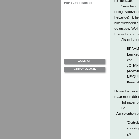
ex. geplaatst.
EdP Genootschap
Verscheur d
eenige voorzicht
hetzelfde). Ik h
bloemlezingen e
de oplage. ‘We 
Fransche en Eng
Als titel vo
BRAHM
Een keu
van
ZOEK OP
JOHAN
CHRONOLOGIE
(Adwait
NE QUI
Buiten 
Dit vind je zeke
maar niet méér d
Tot nader d
Ed.
- Als colophon ac
‘Gedruk
in dert
o
N
.....’