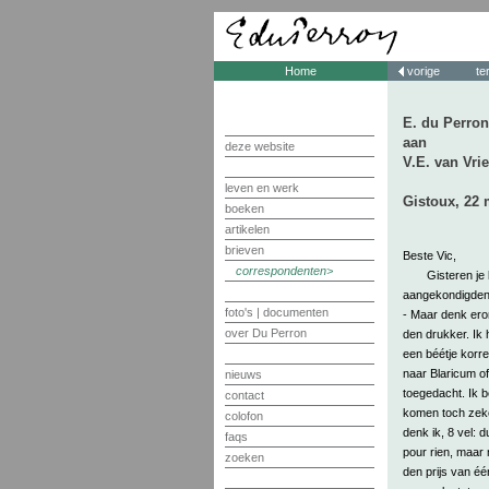
Home
vorige
te
E. du Perron
aan
deze website
V.E. van Vri
leven en werk
Gistoux, 22 
boeken
artikelen
brieven
Beste Vic,
correspondenten
Gisteren je
aangekondigden b
foto's | documenten
- Maar denk erom
over Du Perron
den drukker. Ik 
een béétje korre
naar Blaricum of
nieuws
toegedacht. Ik 
contact
komen toch zeker
colofon
denk ik, 8 vel: d
faqs
pour rien, maar 
zoeken
den prijs van éé