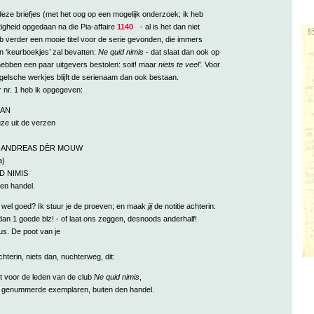
eze briefjes (met het oog op een mogelijk onderzoek; ik heb
igheid opgedaan na die Pia-affaire
1140
- al is het dan niet
eb verder een mooie titel voor de serie gevonden, die immers
n ‘keurboekjes’ zal bevatten:
Ne quid nimis
- dat slaat dan ook op
hebben een paar uitgevers bestolen: soit! maar
niets te veel’.
Voor
elsche werkjes blijft de serienaam dan ook bestaan.
or nr. 1 heb ik opgegeven:
AN
ze uit de verzen
 ANDREAS DÈR MOUW
a)
D NIMIS
den handel.
r wel goed? Ik stuur je de proeven; en maak
jij
de notitie achterin:
an 1 goede blz! - of laat ons zeggen, desnoods anderhalf!
us. De poot van je
hterin, niets dan, nuchterweg, dit:
t voor de leden van de club
Ne quid nimis
,
ig genummerde exemplaren, buiten den handel.