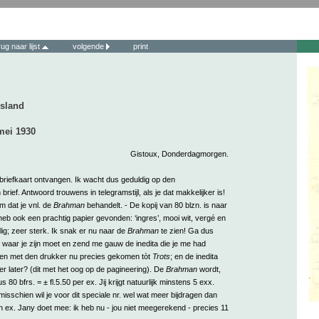
rug naar lijst
volgende
print
esland
mei 1930
Gistoux, Donderdagmorgen.
 briefkaart ontvangen. Ik wacht dus geduldig op den
rief. Antwoord trouwens in telegramstijl, als je dat makkelijker is!
 dat je vnl. de
Brahman
behandelt. - De kopij van 80 blzn. is naar
heb ook een prachtig papier gevonden: ‘ingres’, mooi wit, vergé en
lig; zeer sterk. Ik snak er nu naar de
Brahman
te zien! Ga dus
 waar je zijn moet en zend me gauw de inedita die je me had
ben met den drukker nu precies gekomen tòt
Trots
; en de inedita
 later? (dit met het oog op de pagineering). De
Brahman
wordt,
us 80 bfrs. = ± fl.5.50 per ex. Jij krijgt natuurlijk minstens 5 exx.
misschien wil je voor dit speciale nr. wel wat meer bijdragen dan
n ex. Jany doet mee: ik heb nu - jou niet meegerekend - precies 11