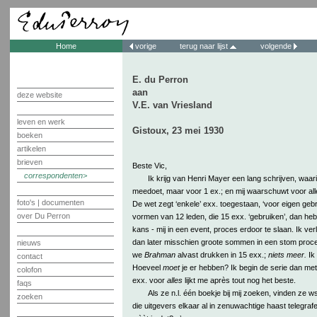
Home
vorige
terug naar lijst
volgende
E. du Perron
aan
deze website
V.E. van Vriesland
leven en werk
Gistoux, 23 mei 1930
boeken
artikelen
brieven
Beste Vic,
correspondenten
Ik krijg van Henri Mayer een lang schrijven, waarin
meedoet, maar voor 1 ex.; en mij waarschuwt voor all
foto's | documenten
De wet zegt ‘enkele’ exx. toegestaan, ‘voor eigen gebru
over Du Perron
vormen van 12 leden, die 15 exx. ‘gebruiken’, dan he
kans - mij in een event, proces erdoor te slaan. Ik verl
dan later misschien groote sommen in een stom proc
nieuws
we
Brahman
alvast drukken in 15 exx.;
niets meer.
Ik 
contact
Hoeveel
moet
je er hebben? Ik begin de serie dan met
colofon
exx. voor
alles
lijkt me après tout nog het beste.
faqs
Als ze n.l. één boekje bij mij zoeken, vinden ze ws
zoeken
die uitgevers elkaar al in zenuwachtige haast telegrafe