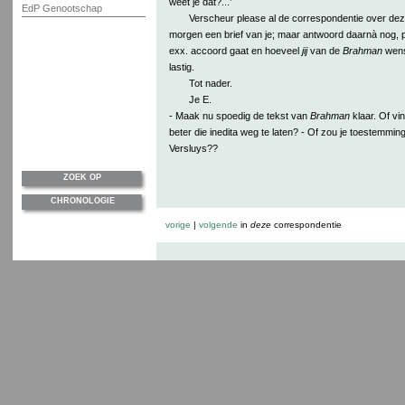
wèèt je dat?...’
EdP Genootschap
Verscheur please al de correspondentie over deze
morgen een brief van je; maar antwoord daarnà nog, pe
exx. accoord gaat en hoeveel
jij
van de
Brahman
wensc
lastig.
Tot nader.
Je E.
- Maak nu spoedig de tekst van
Brahman
klaar. Of vin
beter die inedita weg te laten? - Of zou je toestemmin
Versluys??
ZOEK OP
CHRONOLOGIE
vorige
|
volgende
in
deze
correspondentie