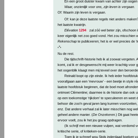
En een groot duister kwam van achter zijn oogen
Waar, onzienlijk voor ons, zijn leven is vergaan.
Of: Waarin zijn leven is vergaan.
Of: kan je deze laatste regels niet anders maken?
het laatste kwatrijn.
Elévation
1294
zal zóó wel beter zijn, ofschoon 
keer eigenlijk net zoo goed vond. Het zou misschien wel
Rekenschap
te publiceeren; het is er wel precies de ‘
t
*
*
*
Nu de rest.
Die tijdschrift-historie heb ik al zoowat vergeten. A
komt, zal ik er desgewenscht mij weer krachtig voor 
het oogenblik klaagt men mij teveel over den beroerde
Reinald loopt op zijn einde. Ik heb ieder hoofdstu
voorafgaan aan een ‘mevrouw’ - een beetje in style r
laatste hoofdstuk beginnen, dat de boel moet afronden
ontmoet Clémentine; daarmee is de historie dan ook u
op een toekomstige ‘rijkdom’ te speculeeren en weet da
behoor die zoo'n geval jaren lang kunnen voortzetten
enz. Dat andere verhaal zal ik later misschien nog we
geheel andere manier. (
De Onzekeren.
) Dit gaat heet
ervoor voelt, zou ik het jou graag opdragen.
(Ik schrijf met een nieuwe vulpen, wat verdomd ve
kritische serie, of kritieken-serie.
Toen ik je schreef wou Stols inderdaad boeken va