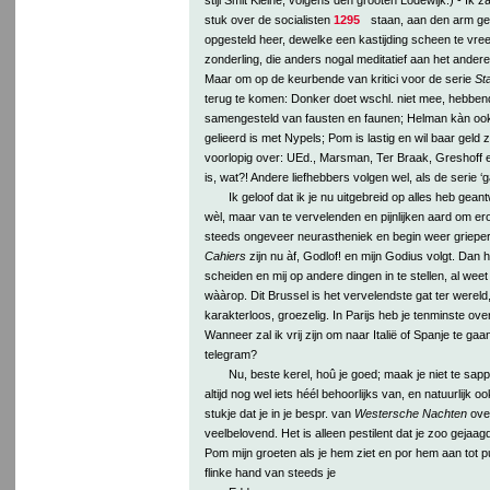
stuk over de socialisten
1295
staan, aan den arm ge
opgesteld heer, dewelke een kastijding scheen te vr
zonderling, die anders nogal meditatief aan het ander
Maar om op de keurbende van kritici voor de serie
St
terug te komen: Donker doet wschl. niet mee, hebben
samengesteld van fausten en faunen; Helman kàn ook 
gelieerd is met Nypels; Pom is lastig en wil baar geld z
voorlopig over: UEd., Marsman, Ter Braak, Greshoff e
is, wat?! Andere liefhebbers volgen wel, als de serie ‘g
Ik geloof dat ik je nu uitgebreid op alles heb gean
wèl, maar van te vervelenden en pijnlijken aard om er
steeds ongeveer neurastheniek en begin weer grieper
Cahiers
zijn nu àf, Godlof! en mijn Godius volgt. Dan ho
scheiden en mij op andere dingen in te stellen, al weet 
wààrop. Dit Brussel is het vervelendste gat ter wereld, 
karakterloos, groezelig. In Parijs heb je tenminste ove
Wanneer zal ik vrij zijn om naar Italië of Spanje te g
telegram?
Nu, beste kerel, hoû je goed; maak je niet te sap
altijd nog wel iets héél behoorlijks van, en natuurlijk o
stukje dat je in je bespr. van
Westersche Nachten
over
veelbelovend. Het is alleen pestilent dat je zoo gejaag
Pom mijn groeten als je hem ziet en por hem aan tot pu
flinke hand van steeds je