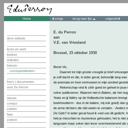
Home
vorige
terug naar lijst
volgende
E. du Perron
aan
deze website
V.E. van Vriesland
leven en werk
Brussel, 15 oktober 1930
boeken
artikelen
brieven
Beste Vic,
correspondenten
Daarnet tot mijn groote vreugde je brief ontvange
je zelf dacht en die, in ieder geval, behoorlijk lang w
foto's | documenten
de poemata en hset vertrouwen in mijn oordeel gestel
over Du Perron
Rekenschap
vind ik zéér goed en geheel in jouw t
zeker publiceeren. Waarom niet in
Balans
, als het no
Yeats en jij Valéry op de Hollandsche balansen brengt 
nieuws
boekhoudterm - dus
in
de balans, mij ook goed) dan gaa
contact
de arme dichters die nièt weten te vertalen. - Anders in
colofon
De Gids
? In ieder geval houd ik veel van dit gedicht.
H
faqs
heb je misschien te mysterieus gehouden; het is niet 
zoeken
langzaam maar zeker den lezer overmeesterend als d