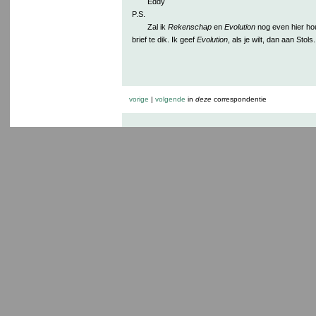
Eddy
P.S.
Zal ik
Rekenschap
en
Evolution
nog even hier ho
brief te dik. Ik geef
Evolution
, als je wilt, dan aan Stols.
vorige
|
volgende
in
deze
correspondentie