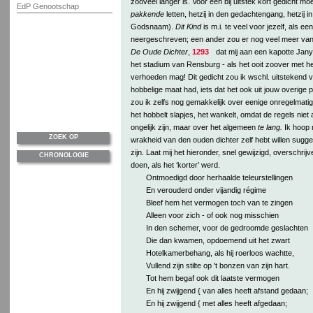
zooveel langer is. Voor een bij uitstek kort gedicht m
EdP Genootschap
pakkende
letten, hetzij in den gedachtengang, hetzij in
Godsnaam).
Dit Kind
is m.i. te veel voor jezelf, als ee
neergeschreven; een ander zou er nog veel meer van w
De Oude Dichter
,
1293
dat mij aan een kapotte Jan
het stadium van Rensburg - als het ooit zoover met 
verhoeden mag! Dit gedicht zou ik wschl. uitstekend vi
hobbelige maat had, iets dat het ook uit jouw overige p
zou ik zelfs nog gemakkelijk over eenige onregelmat
het hobbelt slapjes, het wankelt, omdat de regels niet 
ongelijk zijn, maar over het algemeen
te lang.
Ik hoop 
ZOEK OP
wrakheid van den ouden dichter zelf hebt willen sugger
zijn. Laat mij het hieronder, snel gewijzigd, overschrij
CHRONOLOGIE
doen, als het ‘korter’ werd.
Ontmoedigd door herhaalde teleurstellingen
En verouderd onder vijandig régime
Bleef hem het vermogen toch van te zingen
Alleen voor zich - of ook nog misschien
In den schemer, voor de gedroomde geslachten
Die dan kwamen, opdoemend uit het zwart
Hotelkamerbehang, als hij roerloos wachtte,
Vullend zijn stilte op 't bonzen van zijn hart.
Tot hem begaf ook dit laatste vermogen
En hij zwijgend { van alles heeft afstand gedaan;
En hij zwijgend { met alles heeft afgedaan;