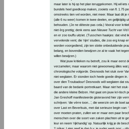
maar later is hij op het plan teruggekomen. Hij wil iet
bundels heel goedkoop maken, zooiets van fl. 1.75 pe
omstreeks tien vel worden, niet meer. Maar laat dit je 
(alle 6 nu weer) komen in twee deelen, en gelijktijdig uit
behouden. (Je ne déteste pas cela.) Vooral voor kritie
niet èrg prettig; denk eens aan
Nieuwe Tucht
van V/d B
en er zoo touffu uitziet. (Tusschen haakjes: dat vind ik 
vervelende vent; die ‘rijm’ studies, die zoo erg knap er
worden voorgediend, zijn ten slotte onbeduidende praa
belang, en bovendien bewijzen ze al te vaak het tege
willen bewijzen.)
Wat jouw kritieken nu betreft, zou ik maar eerst de
verzamelen; maar waarom niet gewoonweg àlles wat je 
chronologische volgorde. Desnoods het stuk over Va
niet weglaten. Er stonden toch heele goede dingen in. 
over dien Troubadour! Desnoods wèl weglaten dat st
baard van de bedank-portretkaart. Maar
niet
het stuk 
die andere kleine Belzen. Het gaat om jouw kri-tisch p
Jan Greshoff manifesteerde gisteravond hier zijn verr
schrijven: ‘die vèrre toon...’, die weerzin om de boel aa
over Last en Beverlsuis, met dat serieuze begin van: 
over moeten praten, zullen we er maar een paar broch
menschen over die soort van zaken plachten uit te geve
leur en neem ‘rijkhandig’ op. Natuurlijk krijg je de besc
2 zéker. Later geef je dan b.v. je ouder werk nog; - o