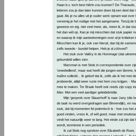
Haan b.v. toch best hièrin zou kunnen? De Tharauds, 
letteren zou je dan later kunnen doen bij een deel dat n
gaat. Als je nu alles uit je ouder werk opnam wat over H
vereenig je het nuttige met het aangename. Tenzij de bui
geweest en eig. niet veel meer, als, meen ik, in dat 
het dan wèl op. Kan je mij misschien dat stuk papier n
en waarop ik mijn aanteekeningen over al je kritieke
Misschien kan ik je, ook van hieruit, dan bij de samenst
zelfs tweede - bundel helpen. Heb je al zóóveel?
Het stuk over Valéry in de
Hommage
(dat uitneme
gebundeld willen zien.
Marsman is met Stols in correspondentie over zijn k
‘onwelwillend’, maar wat heeft die jongen een làmme, 
maître sollicité... Ik geloof dat ik, zelfs als ik het me
probeerde, altijd weer ruzie met hem zou krijgen. - Ma
mee te maken. Ter Braak heeft ook reeds zijn copy inge
Man.
Met een veel aardiger geleidebriefje.
Mijn ‘gesprek over Slauerhoff’ is naar Jany (die 
de taak nu werd overgedragen aan Binnendijk), en na
stuk, dat bij momenten fel polemisch is - hoe zou het a
goed vinden, vrees ik, of wèl goed, maar met onuitst
vindt het natuurlijk weer te lang. Het einde zal zijn da
wordt, tenminste in een periodiek.
Ik zal Stols nog spreken over Elizabeth de Roos. (
stijl Smit Kleine, volgens den grooten Lodewijk.) - Ik za