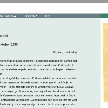
rug naar lijst
volgende
print
esland
oktober 1930
Brussel, Donderdag.
ekenschap
bij Stols gebracht. (Ik heb hem geraden het samen met
tsen.) Inderdaad is het misschien iets minder dan
Portret
, dat ik
van je allerbeste gedichten vind, maar dat is toch geen reden om
en.
n overtuigd dat je stuk over
Parlando
uitstekend is, al vrees ik dat
nd staat tegenover deszelfs auteur. In ieder geval, dank ik je nu
rvoor. - Ik zal zien iets anders te vinden voor
Het Geval Godius
,
l die je mij op geeft, omdat ik, voor mijzelf, niet houd van titels met
De Onzekeren
wou behouden voor een event, later boek. - Deze
 is ontzaggelijk vermoeiend! Geef mij eens een lijstje op, net als voor
, dan bewijs je me een geweldige dienst en bent meteen peetvader