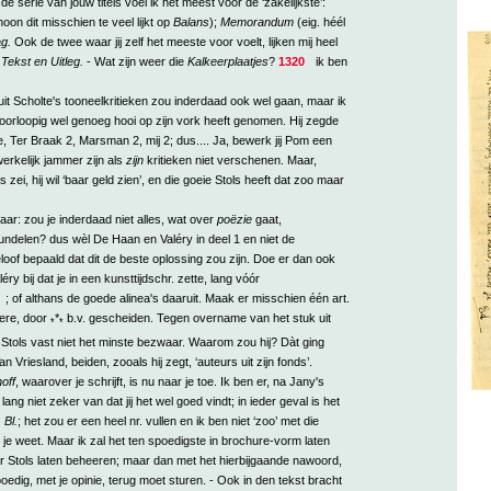
n de serie van jouw titels voel ik het meest voor de ‘zakelijkste’:
oon dit misschien te veel lijkt op
Balans
);
Memorandum
(eig. héél
g.
Ook de twee waar jij zelf het meeste voor voelt, lijken mij heel
l
Tekst en Uitleg.
- Wat zijn weer die
Kalkeerplaatjes
?
1320
ik ben
it Scholte's tooneelkritieken zou inderdaad ook wel gaan, maar ik
oorloopig wel genoeg hooi op zijn vork heeft genomen. Hij zegde
e, Ter Braak 2, Marsman 2, mij 2; dus.... Ja, bewerk jij Pom een
werkelijk jammer zijn als
zijn
kritieken niet verschenen. Maar,
s zei, hij wil ‘baar geld zien’, en die goeie Stols heeft dat zoo maar
aar: zou je inderdaad niet alles, wat over
poëzie
gaat,
undelen? dus wèl De Haan en Valéry in deel 1 en niet de
oof bepaald dat dit de beste oplossing zou zijn. Doe er dan ook
éry bij dat je in een kunsttijdschr. zette, lang vóór
; of althans de goede alinea's daaruit. Maak er misschien één art.
ere, door
*
b.v. gescheiden. Tegen overname van het stuk uit
*
*
 Stols vast niet het minste bezwaar. Waarom zou hij? Dàt ging
an Vriesland, beiden, zooals hij zegt, ‘auteurs uit zijn fonds’.
off
, waarover je schrijft, is nu naar je toe. Ik ben er, na Jany's
ang niet zeker van dat jij het wel goed vindt; in ieder geval is het
 Bl.
; het zou er een heel nr. vullen en ik ben niet ‘zoo’ met die
e weet. Maar ik zal het ten spoedigste in brochure-vorm laten
r Stols laten beheeren; maar dan met het hierbijgaande nawoord,
oedig, met je opinie, terug moet sturen. - Ook in den tekst bracht