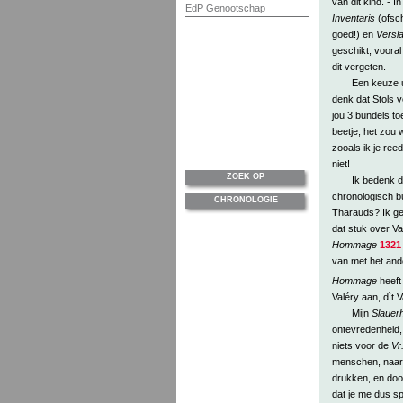
van dit kind. - I
EdP Genootschap
Inventaris
(ofsch
goed!) en
Versla
geschikt, voora
dit vergeten.
Een keuze u
denk dat Stols v
jou 3 bundels to
beetje; het zou 
zooals ik je reed
niet!
ZOEK OP
Ik bedenk d
chronologisch b
CHRONOLOGIE
Tharauds? Ik gel
dat stuk over Val
Hommage
1321
van met het and
Hommage
heeft
Valéry aan, dìt V
Mijn
Slauerh
ontevredenheid, l
niets voor de
Vr.
menschen, naar j
drukken, en doo
dat je me dus sp