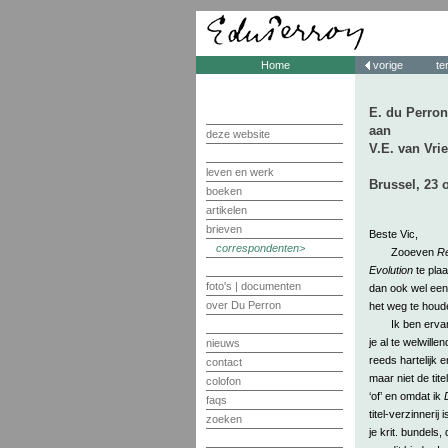
Home
vorige
te
E. du Perron
aan
deze website
V.E. van Vri
leven en werk
Brussel, 23 
boeken
artikelen
brieven
Beste Vic,
correspondenten
Zooeven
R
Evolution
te plaa
foto's | documenten
dan ook wel een 
over Du Perron
het weg te houd
Ik ben erva
je al te welwille
nieuws
reeds hartelijk e
contact
maar niet de tite
colofon
‘of’ en omdat ik
faqs
titel-verzinnerij
zoeken
je krit. bundels