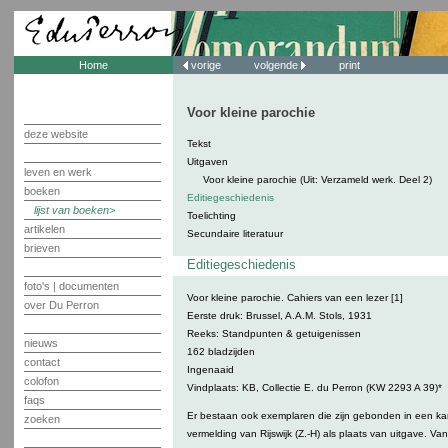
Home
vorige
volgende
print
Voor kleine parochie
deze website
Tekst
Uitgaven
leven en werk
Voor kleine parochie (Uit: Verzameld werk. Deel 2)
boeken
Editiegeschiedenis
lijst van boeken
Toelichting
artikelen
Secundaire literatuur
brieven
Editiegeschiedenis
foto's | documenten
Voor kleine parochie. Cahiers van een lezer [1]
over Du Perron
Eerste druk: Brussel, A.A.M. Stols, 1931
Reeks: Standpunten & getuigenissen
nieuws
162 bladzijden
contact
Ingenaaid
colofon
Vindplaats: KB, Collectie E. du Perron (KW 2293 A 39)*
faqs
Er bestaan ook exemplaren die zijn gebonden in een ka
zoeken
vermelding van Rijswijk (Z.-H) als plaats van uitgave. Va