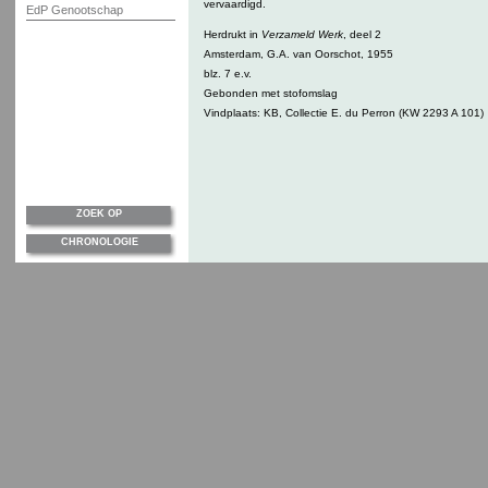
vervaardigd.
EdP Genootschap
Herdrukt in
Verzameld Werk
, deel 2
Amsterdam, G.A. van Oorschot, 1955
blz. 7 e.v.
Gebonden met stofomslag
Vindplaats: KB, Collectie E. du Perron (KW 2293 A 101)
ZOEK OP
CHRONOLOGIE