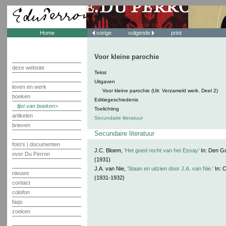
Home
vorige
volgende
print
Voor kleine parochie
deze website
Tekst
Uitgaven
leven en werk
Voor kleine parochie (Uit: Verzameld werk. Deel 2)
boeken
Editiegeschiedenis
lijst van boeken
Toelichting
artikelen
Secundaire literatuur
brieven
Secundaire literatuur
foto's | documenten
J.C. Bloem,
‘Het goed recht van het Essay’
In: Den Gu
over Du Perron
(1931)
J.A. van Nie,
‘Staan en uitzien door J.A. van Nie.’
In: 
nieuws
(1931-1932)
contact
colofon
faqs
zoeken